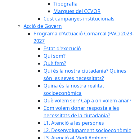
Tipografia
Marques del CCVOR
Cost campanyes institucionals
Acció de Govern
Programa d'Actuació Comarcal (PAC) 2023-
2027
Estat d'execució
Qui som?
Què fem?
Qui és la nostra ciutadania? Quines
són les seves necessitats?
Quina és la nostra realitat
socioeconòmica
Què volem ser? Cap a on volem anar?
Com volem donar resposta a les
necessitats de la ciutadania?
L1. Atenció a les persones
L2. Desenvolupament socioeconòmic
L3. Atenció al Medi Ambient