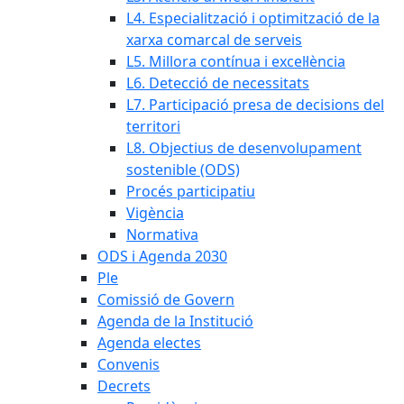
L4. Especialització i optimització de la
xarxa comarcal de serveis
L5. Millora contínua i excel·lència
L6. Detecció de necessitats
L7. Participació presa de decisions del
territori
L8. Objectius de desenvolupament
sostenible (ODS)
Procés participatiu
Vigència
Normativa
ODS i Agenda 2030
Ple
Comissió de Govern
Agenda de la Institució
Agenda electes
Convenis
Decrets