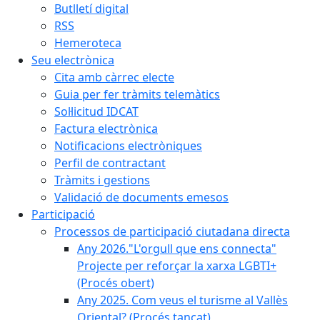
Butlletí digital
RSS
Hemeroteca
Seu electrònica
Cita amb càrrec electe
Guia per fer tràmits telemàtics
Sol·licitud IDCAT
Factura electrònica
Notificacions electròniques
Perfil de contractant
Tràmits i gestions
Validació de documents emesos
Participació
Processos de participació ciutadana directa
Any 2026."L'orgull que ens connecta"
Projecte per reforçar la xarxa LGBTI+
(Procés obert)
Any 2025. Com veus el turisme al Vallès
Oriental? (Procés tancat)