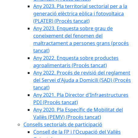
Any 2023. Pla territorial sectorial per a la
generació elèctrica eòlica i fotovoltaica
(PLATER) (Procés tancat)
Any 2023. Enquesta sobre grau de
coneixement del fenomen del
maltractament a persones grans (procés
tancat)
Any 2022. Enquesta sobre productes
agroalimentaris (Procés tancat)
Any 2022. Procés de revisió del reglament
del Servei d'Ajuda a Domicili (SAD) (Procés
tancat)
Any 2021. Pla Director d'Infraestructures
PDI (Procés tancat)
Any 2020. Pla Específic de Mobilitat del
Vallès (PEMV) (Procés tancat)
Consells sectorials de participació
Consell de la FP i l'Ocupació del Vallès