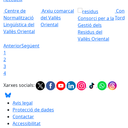
Centre de
Arxiu comarcal
Conso
Normalització
del Vallès
Torde
Consorci per a la
Lingüística del
Oriental
Gestió dels
Vallès Oriental
Residus del
Vallès Oriental
Anterior
Següent
1
2
3
4
Xarxes socials:
Avis legal
Protecció de dades
Contactar
Accessibilitat