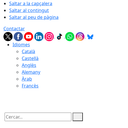
Saltar a la capçalera
Saltar al contingut
Saltar al peu de pàgina
Contactar
Idiomes
Català
Castellà
Anglès
Alemany
Àrab
Francès
08.08.2026 | 03:02
Cercar: