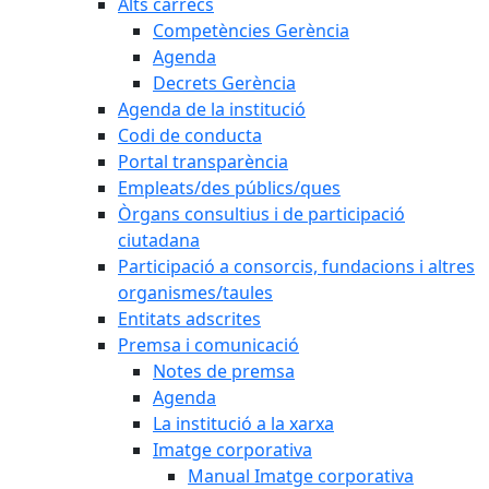
Alts càrrecs
Competències Gerència
Agenda
Decrets Gerència
Agenda de la institució
Codi de conducta
Portal transparència
Empleats/des públics/ques
Òrgans consultius i de participació
ciutadana
Participació a consorcis, fundacions i altres
organismes/taules
Entitats adscrites
Premsa i comunicació
Notes de premsa
Agenda
La institució a la xarxa
Imatge corporativa
Manual Imatge corporativa