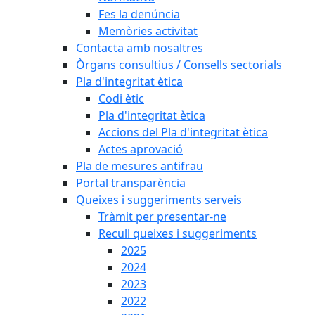
Fes la denúncia
Memòries activitat
Contacta amb nosaltres
Òrgans consultius / Consells sectorials
Pla d'integritat ètica
Codi ètic
Pla d'integritat ètica
Accions del Pla d'integritat ètica
Actes aprovació
Pla de mesures antifrau
Portal transparència
Queixes i suggeriments serveis
Tràmit per presentar-ne
Recull queixes i suggeriments
2025
2024
2023
2022