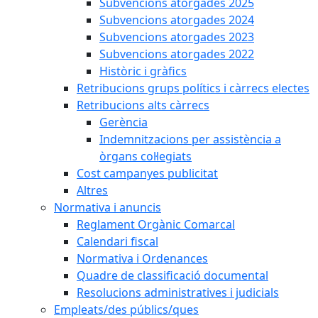
Subvencions atorgades 2025
Subvencions atorgades 2024
Subvencions atorgades 2023
Subvencions atorgades 2022
Històric i gràfics
Retribucions grups polítics i càrrecs electes
Retribucions alts càrrecs
Gerència
Indemnitzacions per assistència a
òrgans col·legiats
Cost campanyes publicitat
Altres
Normativa i anuncis
Reglament Orgànic Comarcal
Calendari fiscal
Normativa i Ordenances
Quadre de classificació documental
Resolucions administratives i judicials
Empleats/des públics/ques