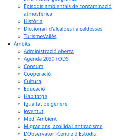
Episodis ambientals de contaminació
atmosfèrica
Història
Diccionari d'alcaldes i alcaldesses
TurismeVallès
Àmbits
Administració oberta
Agenda 2030 i ODS
Consum
Cooperació
Cultura
Educació
Habitatge
Igualtat de gènere
Joventut
Medi Ambient
Migracions, acollida i antiracisme
L'Observatori-Centre d'Estudis