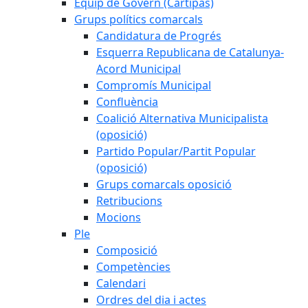
Equip de Govern (Cartipàs)
Grups polítics comarcals
Candidatura de Progrés
Esquerra Republicana de Catalunya-
Acord Municipal
Compromís Municipal
Confluència
Coalició Alternativa Municipalista
(oposició)
Partido Popular/Partit Popular
(oposició)
Grups comarcals oposició
Retribucions
Mocions
Ple
Composició
Competències
Calendari
Ordres del dia i actes