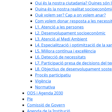
Qui és la nostra ciutadania? Quines són 
Quina és la nostra realitat socioeconòmi
Què volem ser? Cap a on volem anar?
Com volem donar resposta a les necessit
L1. Atenció a les persones
L2. Desenvolupament socioeconòmic
L3. Atenció al Medi Ambient
L4. Especialització i optimització de la x
L5. Millora contínua i excel·lència
L6. Detecció de necessitats
L7. Participació presa de decisions del ter
L8. Objectius de desenvolupament soste
Procés participatiu
Vigència
Normativa
ODS i Agenda 2030
Ple
Comissió de Govern
Agenda de la Institució