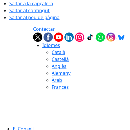
Saltar a la capçalera
Saltar al contingut
Saltar al peu de pàgina
Contactar
Idiomes
Català
Castellà
Anglès
Alemany
Àrab
Francès
09.08.2026 | 10:26
El Consell