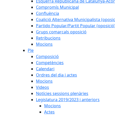
Esquerra Republicana de Catalunya-Acor
Compromís Municipal
Confluència
Coalició Alternativa Municipalista (oposic
Partido Popular/Partit Popular (oposició
Grups comarcals oposició
Retribucions
Mocions
Ple
Composició
Competències
Calendari
Ordres del dia i actes
Mocions
Videos
Notícies sessions plenàries
Legislatura 2019/2023 i anteriors
Mocions
Actes