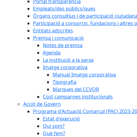
Portal transparència
Empleats/des públics/ques
Òrgans consultius i de participació ciutadan
Participació a consorcis, fundacions i altres
Entitats adscrites
Premsa i comunicació
Notes de premsa
Agenda
La institució a la xarxa
Imatge corporativa
Manual Imatge corporativa
Tipografia
Marques del CCVOR
Cost campanyes institucionals
Acció de Govern
Programa d'Actuació Comarcal (PAC) 2023-2
Estat d'execució
Qui som?
Què fem?