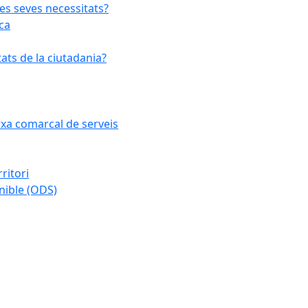
les seves necessitats?
ca
ats de la ciutadania?
arxa comarcal de serveis
ritori
nible (ODS)