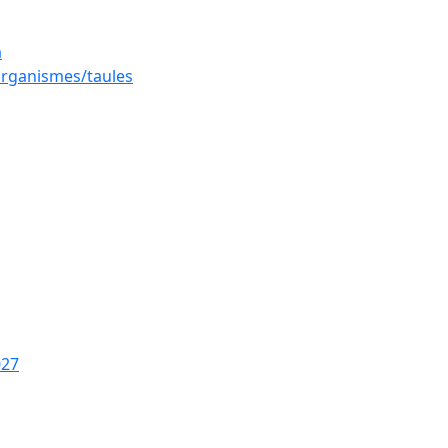
a
 organismes/taules
027