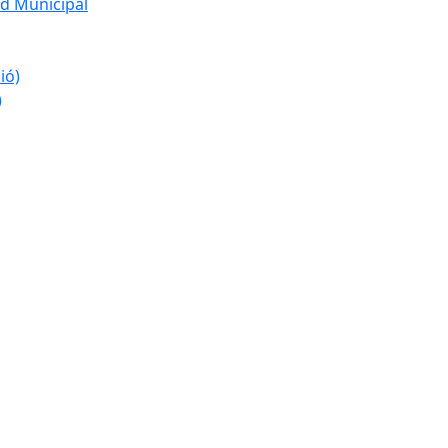
d Municipal
ió)
)