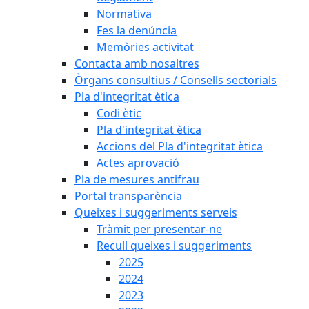
Normativa
Fes la denúncia
Memòries activitat
Contacta amb nosaltres
Òrgans consultius / Consells sectorials
Pla d'integritat ètica
Codi ètic
Pla d'integritat ètica
Accions del Pla d'integritat ètica
Actes aprovació
Pla de mesures antifrau
Portal transparència
Queixes i suggeriments serveis
Tràmit per presentar-ne
Recull queixes i suggeriments
2025
2024
2023