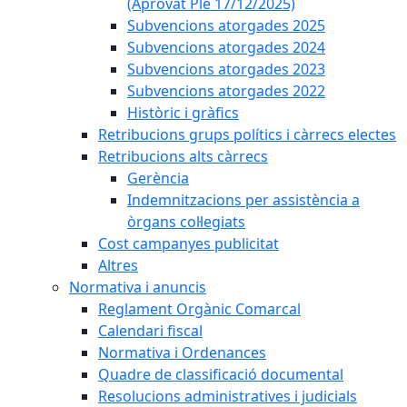
(Aprovat Ple 17/12/2025)
Subvencions atorgades 2025
Subvencions atorgades 2024
Subvencions atorgades 2023
Subvencions atorgades 2022
Històric i gràfics
Retribucions grups polítics i càrrecs electes
Retribucions alts càrrecs
Gerència
Indemnitzacions per assistència a
òrgans col·legiats
Cost campanyes publicitat
Altres
Normativa i anuncis
Reglament Orgànic Comarcal
Calendari fiscal
Normativa i Ordenances
Quadre de classificació documental
Resolucions administratives i judicials