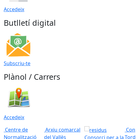
Accedeix
Butlletí digital
Subscriu-te
Plànol / Carrers
Accedeix
Centre de
Arxiu comarcal
Conso
Normalització
del Vallès
Torde
Consorci per a la