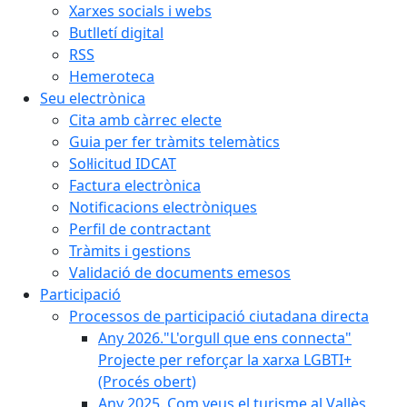
Xarxes socials i webs
Butlletí digital
RSS
Hemeroteca
Seu electrònica
Cita amb càrrec electe
Guia per fer tràmits telemàtics
Sol·licitud IDCAT
Factura electrònica
Notificacions electròniques
Perfil de contractant
Tràmits i gestions
Validació de documents emesos
Participació
Processos de participació ciutadana directa
Any 2026."L'orgull que ens connecta"
Projecte per reforçar la xarxa LGBTI+
(Procés obert)
Any 2025. Com veus el turisme al Vallès