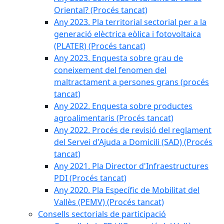
Oriental? (Procés tancat)
Any 2023. Pla territorial sectorial per a la
generació elèctrica eòlica i fotovoltaica
(PLATER) (Procés tancat)
Any 2023. Enquesta sobre grau de
coneixement del fenomen del
maltractament a persones grans (procés
tancat)
Any 2022. Enquesta sobre productes
agroalimentaris (Procés tancat)
Any 2022. Procés de revisió del reglament
del Servei d'Ajuda a Domicili (SAD) (Procés
tancat)
Any 2021. Pla Director d'Infraestructures
PDI (Procés tancat)
Any 2020. Pla Específic de Mobilitat del
Vallès (PEMV) (Procés tancat)
Consells sectorials de participació