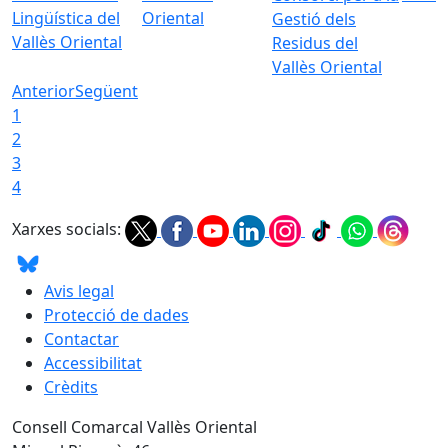
Lingüística del
Oriental
Gestió dels
Vallès Oriental
Residus del
Vallès Oriental
Anterior
Següent
1
2
3
4
Xarxes socials:
Avis legal
Protecció de dades
Contactar
Accessibilitat
Crèdits
Consell Comarcal Vallès Oriental