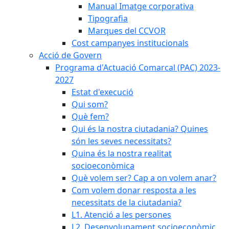
Manual Imatge corporativa
Tipografia
Marques del CCVOR
Cost campanyes institucionals
Acció de Govern
Programa d'Actuació Comarcal (PAC) 2023-
2027
Estat d'execució
Qui som?
Què fem?
Qui és la nostra ciutadania? Quines
són les seves necessitats?
Quina és la nostra realitat
socioeconòmica
Què volem ser? Cap a on volem anar?
Com volem donar resposta a les
necessitats de la ciutadania?
L1. Atenció a les persones
L2. Desenvolupament socioeconòmic