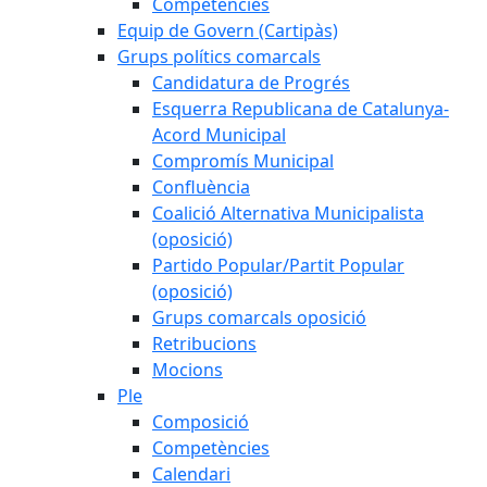
Competències
Equip de Govern (Cartipàs)
Grups polítics comarcals
Candidatura de Progrés
Esquerra Republicana de Catalunya-
Acord Municipal
Compromís Municipal
Confluència
Coalició Alternativa Municipalista
(oposició)
Partido Popular/Partit Popular
(oposició)
Grups comarcals oposició
Retribucions
Mocions
Ple
Composició
Competències
Calendari