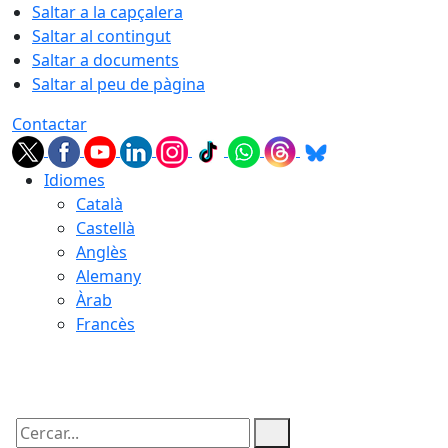
Saltar a la capçalera
Saltar al contingut
Saltar a documents
Saltar al peu de pàgina
Contactar
Idiomes
Català
Castellà
Anglès
Alemany
Àrab
Francès
09.08.2026 | 07:42