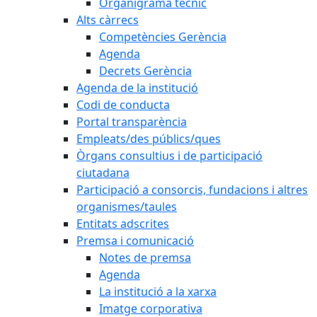
Organigrama tècnic
Alts càrrecs
Competències Gerència
Agenda
Decrets Gerència
Agenda de la institució
Codi de conducta
Portal transparència
Empleats/des públics/ques
Òrgans consultius i de participació
ciutadana
Participació a consorcis, fundacions i altres
organismes/taules
Entitats adscrites
Premsa i comunicació
Notes de premsa
Agenda
La institució a la xarxa
Imatge corporativa