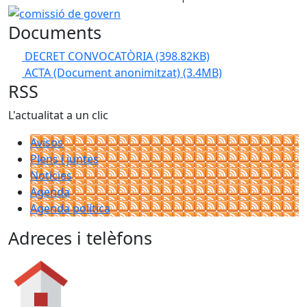
comissió de govern
Documents
DECRET CONVOCATÒRIA
(398.82KB)
ACTA (Document anonimitzat)
(3.4MB)
RSS
L'actualitat a un clic
Avisos
Plens i juntes
Noticies
Agenda
Agenda política
Adreces i telèfons