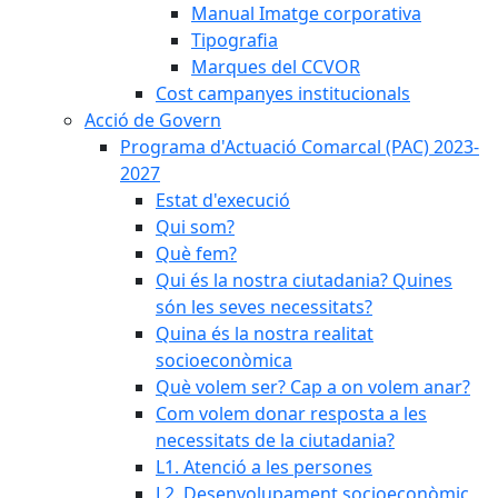
Manual Imatge corporativa
Tipografia
Marques del CCVOR
Cost campanyes institucionals
Acció de Govern
Programa d'Actuació Comarcal (PAC) 2023-
2027
Estat d'execució
Qui som?
Què fem?
Qui és la nostra ciutadania? Quines
són les seves necessitats?
Quina és la nostra realitat
socioeconòmica
Què volem ser? Cap a on volem anar?
Com volem donar resposta a les
necessitats de la ciutadania?
L1. Atenció a les persones
L2. Desenvolupament socioeconòmic