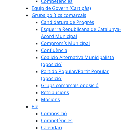
Competències
Equip de Govern (Cartipàs)
Grups polítics comarcals
Candidatura de Progrés
Esquerra Republicana de Catalunya-
Acord Municipal
Compromís Municipal
Confluència
Coalició Alternativa Municipalista
(oposició)
Partido Popular/Partit Popular
(oposició)
Grups comarcals oposició
Retribucions
Mocions
Ple
Composició
Competències
Calendari