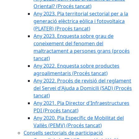
Oriental? (Procés tancat)
Any 2023. Pla territorial sectorial per a la
generació elèctrica eòlica i fotovoltaica
(PLATER) (Procés tancat)
Any 2023. Enquesta sobre grau de
coneixement del fenomen del
maltractament a persones grans (procés
tancat)
Any 2022. Enquesta sobre productes
agroalimentaris (Procés tancat)
Any 2022. Procés de revisió del reglament
del Servei d'Ajuda a Domicili (SAD) (Procés
tancat)
Any 2021. Pla Director d'Infraestructures
PDI (Procés tancat)
Any 2020. Pla Específic de Mobilitat del
Vallès (PEMV) (Procés tancat)
Consells sectorials de participació