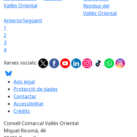
Vallès Oriental
Residus del
Vallès Oriental
Anterior
Següent
1
2
3
4
Xarxes socials:
Avis legal
Protecció de dades
Contactar
Accessibilitat
Crèdits
Consell Comarcal Vallès Oriental
Miquel Ricomà, 46