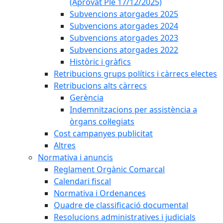
(Aprovat Ple 17/12/2025)
Subvencions atorgades 2025
Subvencions atorgades 2024
Subvencions atorgades 2023
Subvencions atorgades 2022
Històric i gràfics
Retribucions grups polítics i càrrecs electes
Retribucions alts càrrecs
Gerència
Indemnitzacions per assistència a
òrgans col·legiats
Cost campanyes publicitat
Altres
Normativa i anuncis
Reglament Orgànic Comarcal
Calendari fiscal
Normativa i Ordenances
Quadre de classificació documental
Resolucions administratives i judicials