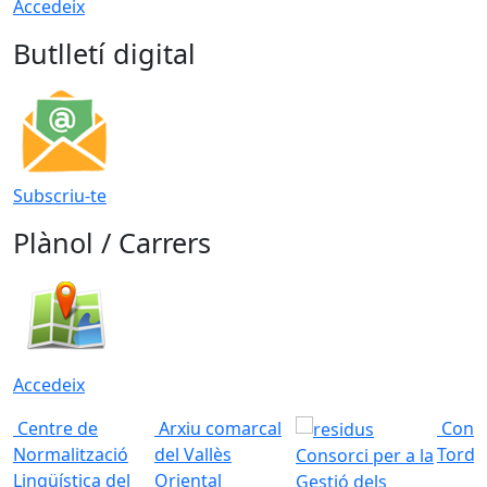
Accedeix
Butlletí digital
Subscriu-te
Plànol / Carrers
Accedeix
Centre de
Arxiu comarcal
Conso
Normalització
del Vallès
Torde
Consorci per a la
Lingüística del
Oriental
Gestió dels