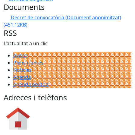
Documents
Decret de convocatòria (Document anonimitzat)
(451.12KB)
RSS
L'actualitat a un clic
Avisos
Plens i juntes
Noticies
Agenda
Agenda política
Adreces i telèfons