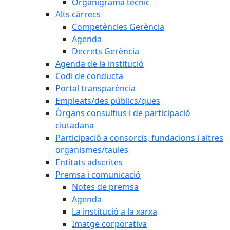
Organigrama tècnic
Alts càrrecs
Competències Gerència
Agenda
Decrets Gerència
Agenda de la institució
Codi de conducta
Portal transparència
Empleats/des públics/ques
Òrgans consultius i de participació
ciutadana
Participació a consorcis, fundacions i altres
organismes/taules
Entitats adscrites
Premsa i comunicació
Notes de premsa
Agenda
La institució a la xarxa
Imatge corporativa