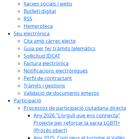
Xarxes socials i webs
Butlletí digital
RSS
Hemeroteca
Seu electrònica
Cita amb càrrec electe
Guia per fer tràmits telemàtics
Sol·licitud IDCAT
Factura electrònica
Notificacions electròniques
Perfil de contractant
Tràmits i gestions
Validació de documents emesos
Participació
Processos de participació ciutadana directa
Any 2026."L'orgull que ens connecta"
Projecte per reforçar la xarxa LGBTI+
(Procés obert)
Any 2025. Com veus el turisme al Vallès