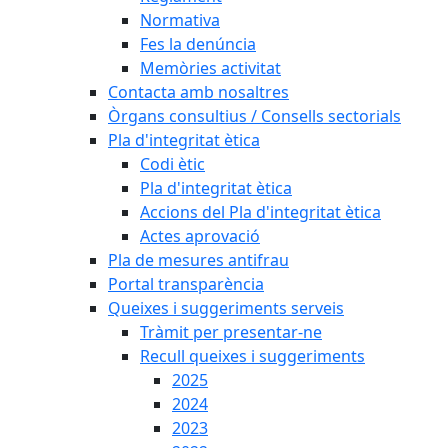
Normativa
Fes la denúncia
Memòries activitat
Contacta amb nosaltres
Òrgans consultius / Consells sectorials
Pla d'integritat ètica
Codi ètic
Pla d'integritat ètica
Accions del Pla d'integritat ètica
Actes aprovació
Pla de mesures antifrau
Portal transparència
Queixes i suggeriments serveis
Tràmit per presentar-ne
Recull queixes i suggeriments
2025
2024
2023