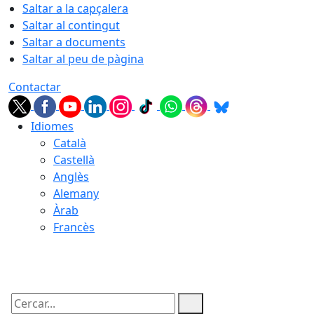
Saltar a la capçalera
Saltar al contingut
Saltar a documents
Saltar al peu de pàgina
Contactar
Idiomes
Català
Castellà
Anglès
Alemany
Àrab
Francès
07.08.2026 | 16:02