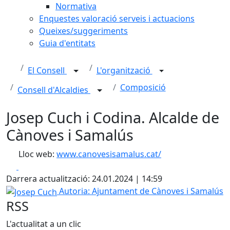
Normativa
Enquestes valoració serveis i actuacions
Queixes/suggeriments
Guia d'entitats
El Consell
L'organització
Composició
Consell d'Alcaldies
Josep Cuch i Codina. Alcalde de
Cànoves i Samalús
Lloc web:
www.canovesisamalus.cat/
Facebook
X
Darrera actualització: 24.01.2024 | 14:59
Josep Cuch
Autoria: Ajuntament de Cànoves i Samalús
RSS
L'actualitat a un clic