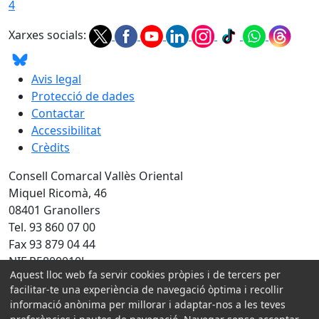
4
Xarxes socials:
Avis legal
Protecció de dades
Contactar
Accessibilitat
Crèdits
Consell Comarcal Vallès Oriental
Miquel Ricomà, 46
08401 Granollers
Tel. 93 860 07 00
Fax 93 879 04 44
NIF P5800010J
Aquest lloc web fa servir cookies pròpies i de tercers per
Amb la col·laboració de:
facilitar-te una experiència de navegació òptima i recollir
informació anònima per millorar i adaptar-nos a les teves