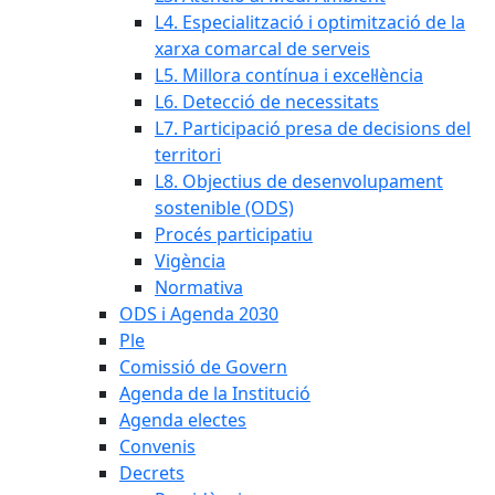
L4. Especialització i optimització de la
xarxa comarcal de serveis
L5. Millora contínua i excel·lència
L6. Detecció de necessitats
L7. Participació presa de decisions del
territori
L8. Objectius de desenvolupament
sostenible (ODS)
Procés participatiu
Vigència
Normativa
ODS i Agenda 2030
Ple
Comissió de Govern
Agenda de la Institució
Agenda electes
Convenis
Decrets