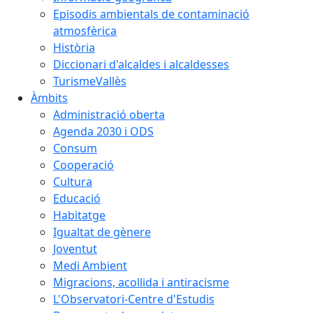
Episodis ambientals de contaminació
atmosfèrica
Història
Diccionari d'alcaldes i alcaldesses
TurismeVallès
Àmbits
Administració oberta
Agenda 2030 i ODS
Consum
Cooperació
Cultura
Educació
Habitatge
Igualtat de gènere
Joventut
Medi Ambient
Migracions, acollida i antiracisme
L'Observatori-Centre d'Estudis