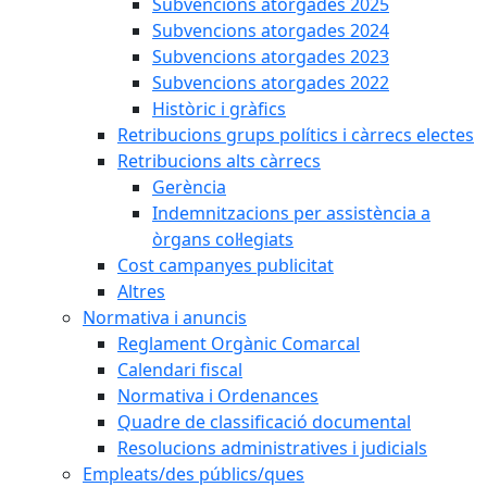
Subvencions atorgades 2025
Subvencions atorgades 2024
Subvencions atorgades 2023
Subvencions atorgades 2022
Històric i gràfics
Retribucions grups polítics i càrrecs electes
Retribucions alts càrrecs
Gerència
Indemnitzacions per assistència a
òrgans col·legiats
Cost campanyes publicitat
Altres
Normativa i anuncis
Reglament Orgànic Comarcal
Calendari fiscal
Normativa i Ordenances
Quadre de classificació documental
Resolucions administratives i judicials
Empleats/des públics/ques