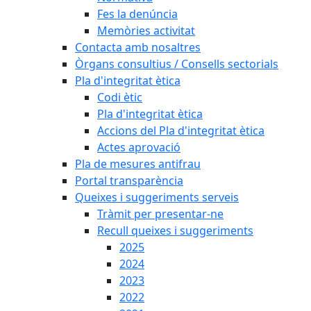
Fes la denúncia
Memòries activitat
Contacta amb nosaltres
Òrgans consultius / Consells sectorials
Pla d'integritat ètica
Codi ètic
Pla d'integritat ètica
Accions del Pla d'integritat ètica
Actes aprovació
Pla de mesures antifrau
Portal transparència
Queixes i suggeriments serveis
Tràmit per presentar-ne
Recull queixes i suggeriments
2025
2024
2023
2022