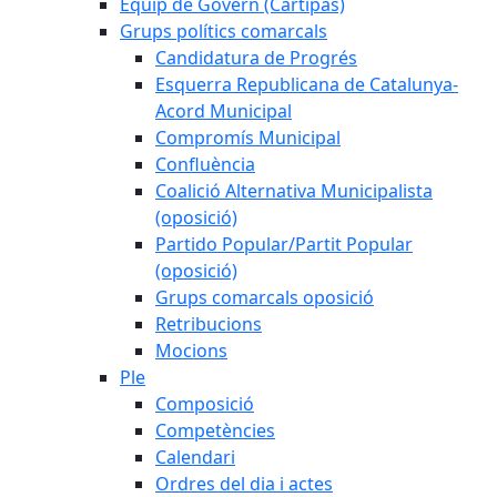
Equip de Govern (Cartipàs)
Grups polítics comarcals
Candidatura de Progrés
Esquerra Republicana de Catalunya-
Acord Municipal
Compromís Municipal
Confluència
Coalició Alternativa Municipalista
(oposició)
Partido Popular/Partit Popular
(oposició)
Grups comarcals oposició
Retribucions
Mocions
Ple
Composició
Competències
Calendari
Ordres del dia i actes