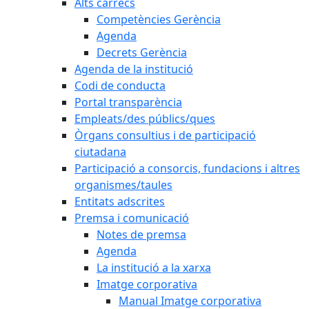
Alts càrrecs
Competències Gerència
Agenda
Decrets Gerència
Agenda de la institució
Codi de conducta
Portal transparència
Empleats/des públics/ques
Òrgans consultius i de participació
ciutadana
Participació a consorcis, fundacions i altres
organismes/taules
Entitats adscrites
Premsa i comunicació
Notes de premsa
Agenda
La institució a la xarxa
Imatge corporativa
Manual Imatge corporativa