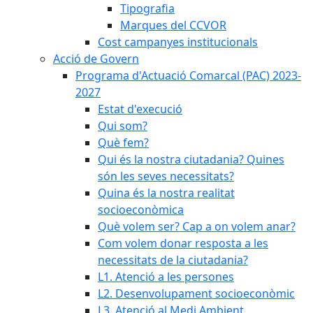
Tipografia
Marques del CCVOR
Cost campanyes institucionals
Acció de Govern
Programa d'Actuació Comarcal (PAC) 2023-
2027
Estat d'execució
Qui som?
Què fem?
Qui és la nostra ciutadania? Quines
són les seves necessitats?
Quina és la nostra realitat
socioeconòmica
Què volem ser? Cap a on volem anar?
Com volem donar resposta a les
necessitats de la ciutadania?
L1. Atenció a les persones
L2. Desenvolupament socioeconòmic
L3. Atenció al Medi Ambient