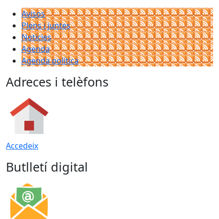
Avisos
Plens i juntes
Noticies
Agenda
Agenda política
Adreces i telèfons
Accedeix
Butlletí digital