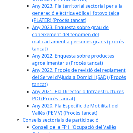
Any 2023. Pla territorial sectorial per a la
generació elèctrica eòlica i fotovoltaica
(PLATER) (Procés tancat)
Any 2023. Enquesta sobre grau de
coneixement del fenomen del
maltractament a persones grans (procés
tancat)
Any 2022. Enquesta sobre productes
agroalimentaris (Procés tancat)
Any 2022. Procés de revisió del reglament
del Servei d'Ajuda a Domicili (SAD) (Procés
tancat)
Any 2021. Pla Director d'Infraestructures
PDI (Procés tancat)
Any 2020. Pla Específic de Mobilitat del
Vallès (PEMV) (Procés tancat)
Consells sectorials de participació
Consell de la FP i l'Ocupació del Vallès