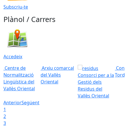
Subscriu-te
Plànol / Carrers
Accedeix
Centre de
Arxiu comarcal
Conso
Normalització
del Vallès
Torde
Consorci per a la
Lingüística del
Oriental
Gestió dels
Vallès Oriental
Residus del
Vallès Oriental
Anterior
Següent
1
2
3