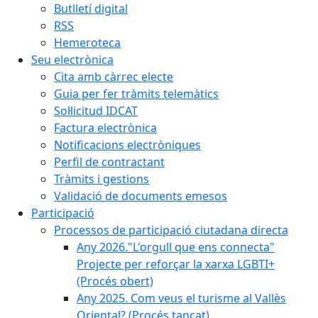
Butlletí digital
RSS
Hemeroteca
Seu electrònica
Cita amb càrrec electe
Guia per fer tràmits telemàtics
Sol·licitud IDCAT
Factura electrònica
Notificacions electròniques
Perfil de contractant
Tràmits i gestions
Validació de documents emesos
Participació
Processos de participació ciutadana directa
Any 2026."L'orgull que ens connecta"
Projecte per reforçar la xarxa LGBTI+
(Procés obert)
Any 2025. Com veus el turisme al Vallès
Oriental? (Procés tancat)