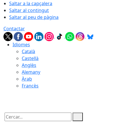
Saltar a la capçalera
Saltar al contingut
Saltar al peu de pàgina
Contactar
Idiomes
Català
Castellà
Anglès
Alemany
Àrab
Francès
09.08.2026 | 06:43
Cercar: