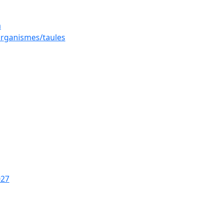
a
 organismes/taules
027