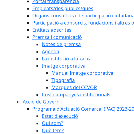
Portal transparència
Empleats/des públics/ques
Òrgans consultius i de participació ciutadan
Participació a consorcis, fundacions i altres
Entitats adscrites
Premsa i comunicació
Notes de premsa
Agenda
La institució a la xarxa
Imatge corporativa
Manual Imatge corporativa
Tipografia
Marques del CCVOR
Cost campanyes institucionals
Acció de Govern
Programa d'Actuació Comarcal (PAC) 2023-2
Estat d'execució
Qui som?
Què fem?