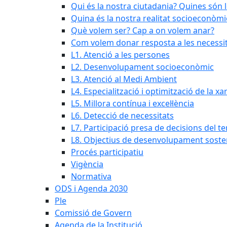
Qui és la nostra ciutadania? Quines són 
Quina és la nostra realitat socioeconòmi
Què volem ser? Cap a on volem anar?
Com volem donar resposta a les necessit
L1. Atenció a les persones
L2. Desenvolupament socioeconòmic
L3. Atenció al Medi Ambient
L4. Especialització i optimització de la x
L5. Millora contínua i excel·lència
L6. Detecció de necessitats
L7. Participació presa de decisions del ter
L8. Objectius de desenvolupament soste
Procés participatiu
Vigència
Normativa
ODS i Agenda 2030
Ple
Comissió de Govern
Agenda de la Institució