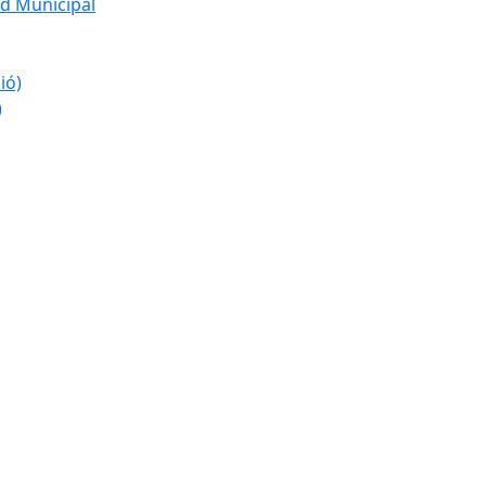
d Municipal
ió)
)