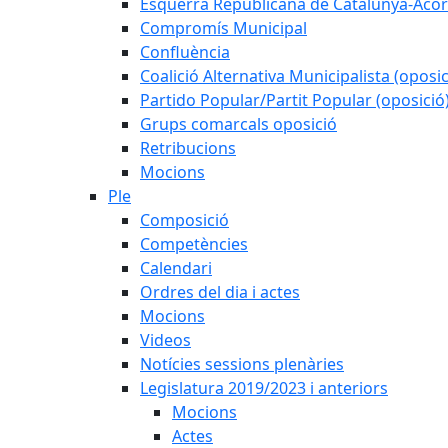
Esquerra Republicana de Catalunya-Acor
Compromís Municipal
Confluència
Coalició Alternativa Municipalista (oposic
Partido Popular/Partit Popular (oposició
Grups comarcals oposició
Retribucions
Mocions
Ple
Composició
Competències
Calendari
Ordres del dia i actes
Mocions
Videos
Notícies sessions plenàries
Legislatura 2019/2023 i anteriors
Mocions
Actes