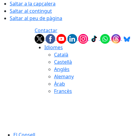
Saltar a la capçalera
Saltar al contingut
Saltar al peu de pàgina
Contactar
Idiomes
Català
Castellà
Anglès
Alemany
Àrab
Francès
06.08.2026 | 11:37
El Consell