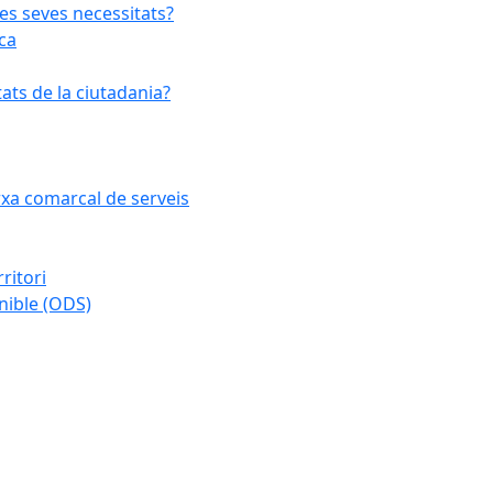
les seves necessitats?
ca
ats de la ciutadania?
arxa comarcal de serveis
ritori
nible (ODS)