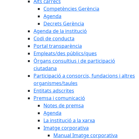
Alts càrrecs
Competències Gerència
Agenda
Decrets Gerència
Agenda de la institució
Codi de conducta
Portal transparència
Empleats/des públics/ques
Òrgans consultius i de participació
ciutadana
Participació a consorcis, fundacions i altres
organismes/taules
Entitats adscrites
Premsa i comunicació
Notes de premsa
Agenda
La institució a la xarxa
Imatge corporativa
Manual Imatge corporativa