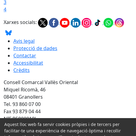
3
4
Xarxes socials:
Avis legal
Protecció de dades
Contactar
Accessibilitat
Crèdits
Consell Comarcal Vallès Oriental
Miquel Ricomà, 46
08401 Granollers
Tel. 93 860 07 00
Fax 93 879 04 44
NIF P5800010J
Aquest lloc web fa servir cookies pròpies i de tercers per
Amb la col·laboració de:
facilitar-te una experiència de navegació òptima i recollir