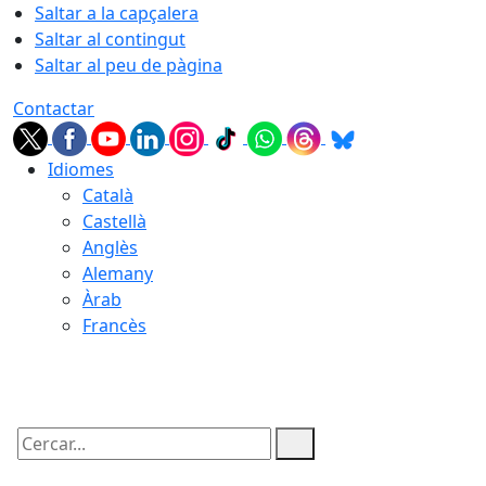
Saltar a la capçalera
Saltar al contingut
Saltar al peu de pàgina
Contactar
Idiomes
Català
Castellà
Anglès
Alemany
Àrab
Francès
07.08.2026 | 05:34
Cercar: