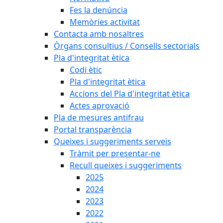
Fes la denúncia
Memòries activitat
Contacta amb nosaltres
Òrgans consultius / Consells sectorials
Pla d'integritat ètica
Codi ètic
Pla d'integritat ètica
Accions del Pla d'integritat ètica
Actes aprovació
Pla de mesures antifrau
Portal transparència
Queixes i suggeriments serveis
Tràmit per presentar-ne
Recull queixes i suggeriments
2025
2024
2023
2022