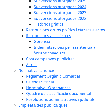
Subvencions atorgades 2025
Subvencions atorgades 2024
Subvencions atorgades 2023
Subvencions atorgades 2022
Històric i gràfics
Retribucions grups polítics i càrrecs electes
Retribucions alts càrrecs
Gerència
Indemnitzacions per assistència a
òrgans col·legiats
Cost campanyes publicitat
Altres
Normativa i anuncis
Reglament Orgànic Comarcal
Calendari fiscal
Normativa i Ordenances
Quadre de classificació documental
Resolucions administratives i judicials
Empleats/des públics/ques