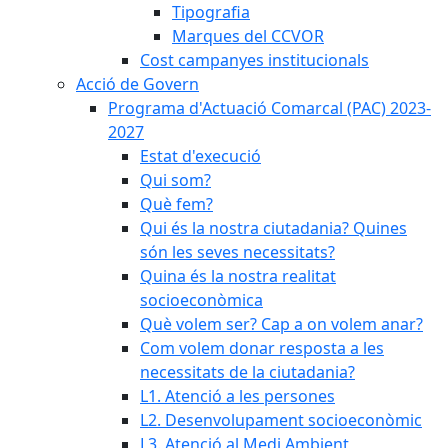
Tipografia
Marques del CCVOR
Cost campanyes institucionals
Acció de Govern
Programa d'Actuació Comarcal (PAC) 2023-
2027
Estat d'execució
Qui som?
Què fem?
Qui és la nostra ciutadania? Quines
són les seves necessitats?
Quina és la nostra realitat
socioeconòmica
Què volem ser? Cap a on volem anar?
Com volem donar resposta a les
necessitats de la ciutadania?
L1. Atenció a les persones
L2. Desenvolupament socioeconòmic
L3. Atenció al Medi Ambient