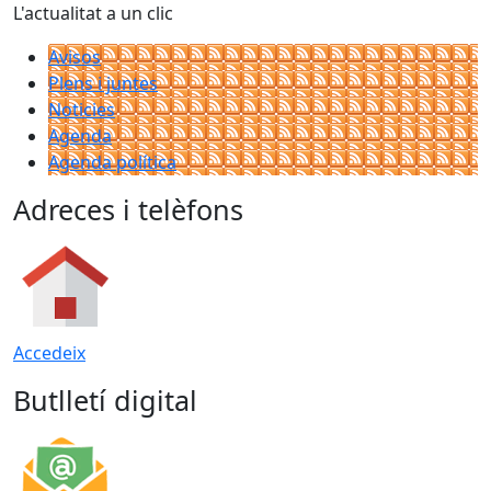
L'actualitat a un clic
Avisos
Plens i juntes
Noticies
Agenda
Agenda política
Adreces i telèfons
Accedeix
Butlletí digital