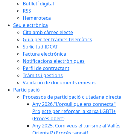
Butlletí digital
RSS
Hemeroteca
Seu electrònica
Cita amb càrrec electe
Guia per fer tràmits telemàtics
Sol·licitud IDCAT
Factura electrònica
Notificacions electròniques
Perfil de contractant
Tràmits i gestions
Validació de documents emesos
Participació
Processos de participació ciutadana directa
Any 2026."L'orgull que ens connecta"
Projecte per reforçar la xarxa LGBTI+
(Procés obert)
Any 2025. Com veus el turisme al Vallès
Oriental? (Procés tancat)