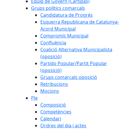
Equip de Govern (Cartipàs)
Grups polítics comarcals
Candidatura de Progrés
Esquerra Republicana de Catalunya-
Acord Municipal
Compromís Municipal
Confluència
Coalició Alternativa Municipalista
(oposició)
Partido Popular/Partit Popular
(oposició)
Grups comarcals oposició
Retribucions
Mocions
Ple
Composició
Competències
Calendari
Ordres del dia i actes