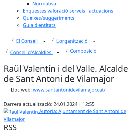
Normativa
Enquestes valoració serveis i actuacions
Queixes/suggeriments
Guia d'entitats
El Consell
L'organització
Composició
Consell d'Alcaldies
Raül Valentín i del Valle. Alcalde
de Sant Antoni de Vilamajor
Lloc web:
www.santantonidevilamajor.cat/
Facebook
X
Darrera actualització: 24.01.2024 | 12:55
Raül Valentin
Autoria: Ajuntament de Sant Antoni de
Vilamajor
RSS