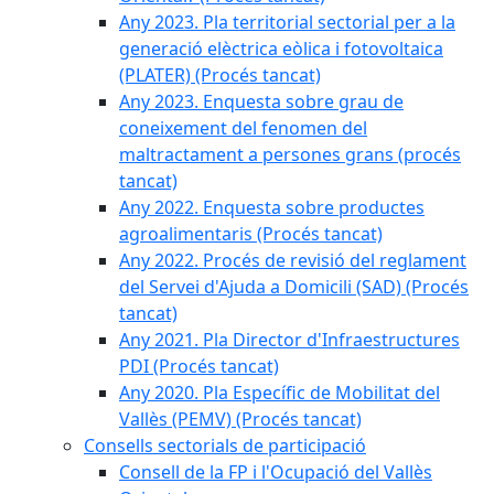
Any 2023. Pla territorial sectorial per a la
generació elèctrica eòlica i fotovoltaica
(PLATER) (Procés tancat)
Any 2023. Enquesta sobre grau de
coneixement del fenomen del
maltractament a persones grans (procés
tancat)
Any 2022. Enquesta sobre productes
agroalimentaris (Procés tancat)
Any 2022. Procés de revisió del reglament
del Servei d'Ajuda a Domicili (SAD) (Procés
tancat)
Any 2021. Pla Director d'Infraestructures
PDI (Procés tancat)
Any 2020. Pla Específic de Mobilitat del
Vallès (PEMV) (Procés tancat)
Consells sectorials de participació
Consell de la FP i l'Ocupació del Vallès