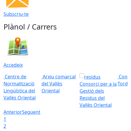
Subscriu-te
Plànol / Carrers
Accedeix
Centre de
Arxiu comarcal
Conso
Normalització
del Vallès
Torde
Consorci per a la
Lingüística del
Oriental
Gestió dels
Vallès Oriental
Residus del
Vallès Oriental
Anterior
Següent
1
2