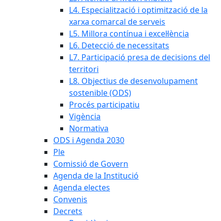
L4. Especialització i optimització de la
xarxa comarcal de serveis
L5. Millora contínua i excel·lència
L6. Detecció de necessitats
L7. Participació presa de decisions del
territori
L8. Objectius de desenvolupament
sostenible (ODS)
Procés participatiu
Vigència
Normativa
ODS i Agenda 2030
Ple
Comissió de Govern
Agenda de la Institució
Agenda electes
Convenis
Decrets