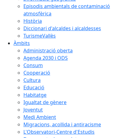
Episodis ambientals de contaminació
atmosfèrica
Història
Diccionari d'alcaldes i alcaldesses
TurismeVallès
Àmbits
Administració oberta
Agenda 2030 i ODS
Consum
Cooperació
Cultura
Educació
Habitatge
Igualtat de gènere
Joventut
Medi Ambient
Migracions, acollida i antiracisme
L'Observatori-Centre d'Estudis