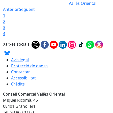
Vallès Oriental
Anterior
Següent
1
2
3
4
Xarxes socials:
Avis legal
Protecció de dades
Contactar
Accessibilitat
Crèdits
Consell Comarcal Vallès Oriental
Miquel Ricomà, 46
08401 Granollers
Tel. 93 860 07 00