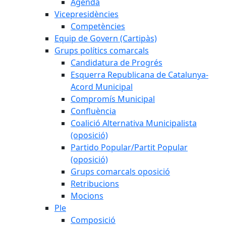
Agenda
Vicepresidències
Competències
Equip de Govern (Cartipàs)
Grups polítics comarcals
Candidatura de Progrés
Esquerra Republicana de Catalunya-
Acord Municipal
Compromís Municipal
Confluència
Coalició Alternativa Municipalista
(oposició)
Partido Popular/Partit Popular
(oposició)
Grups comarcals oposició
Retribucions
Mocions
Ple
Composició