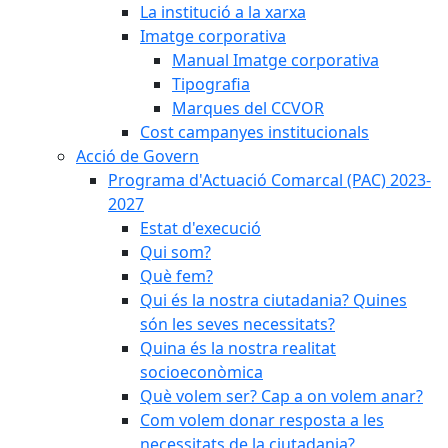
La institució a la xarxa
Imatge corporativa
Manual Imatge corporativa
Tipografia
Marques del CCVOR
Cost campanyes institucionals
Acció de Govern
Programa d'Actuació Comarcal (PAC) 2023-
2027
Estat d'execució
Qui som?
Què fem?
Qui és la nostra ciutadania? Quines
són les seves necessitats?
Quina és la nostra realitat
socioeconòmica
Què volem ser? Cap a on volem anar?
Com volem donar resposta a les
necessitats de la ciutadania?