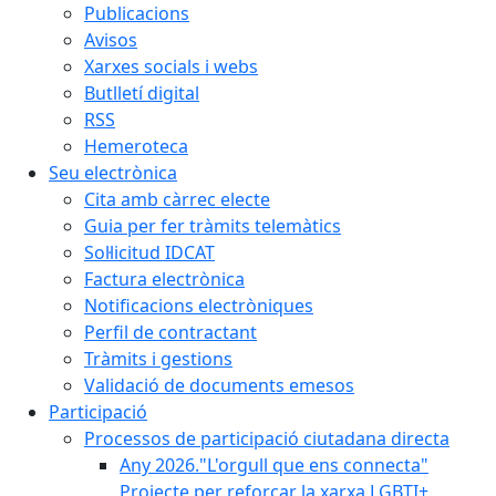
Publicacions
Avisos
Xarxes socials i webs
Butlletí digital
RSS
Hemeroteca
Seu electrònica
Cita amb càrrec electe
Guia per fer tràmits telemàtics
Sol·licitud IDCAT
Factura electrònica
Notificacions electròniques
Perfil de contractant
Tràmits i gestions
Validació de documents emesos
Participació
Processos de participació ciutadana directa
Any 2026."L'orgull que ens connecta"
Projecte per reforçar la xarxa LGBTI+