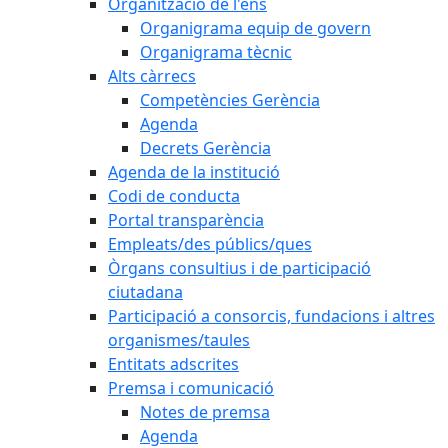
Organització de l'ens
Organigrama equip de govern
Organigrama tècnic
Alts càrrecs
Competències Gerència
Agenda
Decrets Gerència
Agenda de la institució
Codi de conducta
Portal transparència
Empleats/des públics/ques
Òrgans consultius i de participació
ciutadana
Participació a consorcis, fundacions i altres
organismes/taules
Entitats adscrites
Premsa i comunicació
Notes de premsa
Agenda