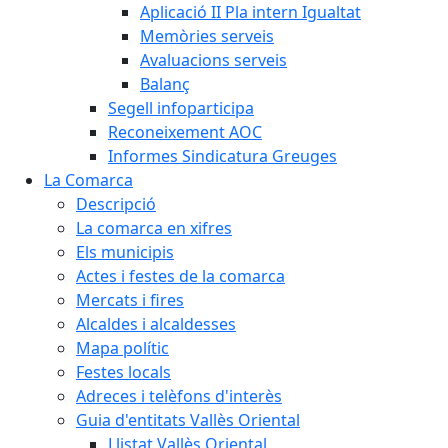
Aplicació II Pla intern Igualtat
Memòries serveis
Avaluacions serveis
Balanç
Segell infoparticipa
Reconeixement AOC
Informes Sindicatura Greuges
La Comarca
Descripció
La comarca en xifres
Els municipis
Actes i festes de la comarca
Mercats i fires
Alcaldes i alcaldesses
Mapa polític
Festes locals
Adreces i telèfons d'interès
Guia d'entitats Vallès Oriental
Llistat Vallès Oriental