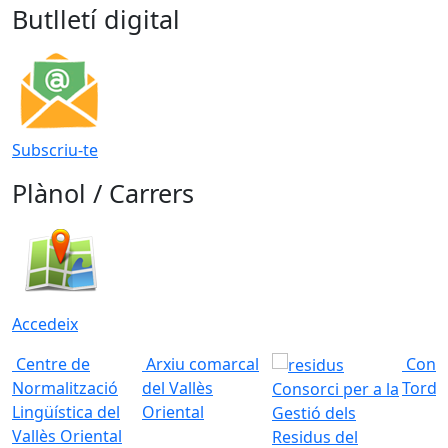
Butlletí digital
Subscriu-te
Plànol / Carrers
Accedeix
Centre de
Arxiu comarcal
Conso
Normalització
del Vallès
Torde
Consorci per a la
Lingüística del
Oriental
Gestió dels
Vallès Oriental
Residus del