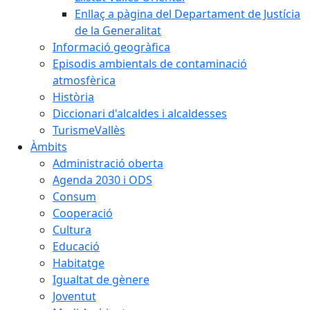
Enllaç a pàgina del Departament de Justícia
de la Generalitat
Informació geogràfica
Episodis ambientals de contaminació
atmosfèrica
Història
Diccionari d'alcaldes i alcaldesses
TurismeVallès
Àmbits
Administració oberta
Agenda 2030 i ODS
Consum
Cooperació
Cultura
Educació
Habitatge
Igualtat de gènere
Joventut