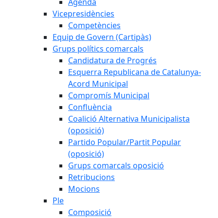
Agenda
Vicepresidències
Competències
Equip de Govern (Cartipàs)
Grups polítics comarcals
Candidatura de Progrés
Esquerra Republicana de Catalunya-
Acord Municipal
Compromís Municipal
Confluència
Coalició Alternativa Municipalista
(oposició)
Partido Popular/Partit Popular
(oposició)
Grups comarcals oposició
Retribucions
Mocions
Ple
Composició