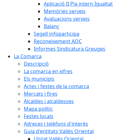
Aplicació II Pla intern Igualtat
Memòries serveis
Avaluacions serveis
Balanç
Segell infoparticipa
Reconeixement AOC
Informes Sindicatura Greuges
La Comarca
Descripció
La comarca en xifres
Els municipis
Actes i festes de la comarca
Mercats i fires
Alcaldes i alcaldesses
Mapa polític
Festes locals
Adreces i telèfons d'interès
Guia d'entitats Vallès Oriental
Llistat Vallès Oriental