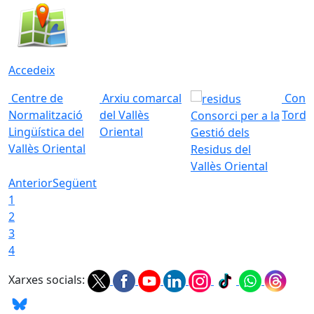
Accedeix
Centre de
Arxiu comarcal
Conso
Normalització
del Vallès
Torde
Consorci per a la
Lingüística del
Oriental
Gestió dels
Vallès Oriental
Residus del
Vallès Oriental
Anterior
Següent
1
2
3
4
Xarxes socials: