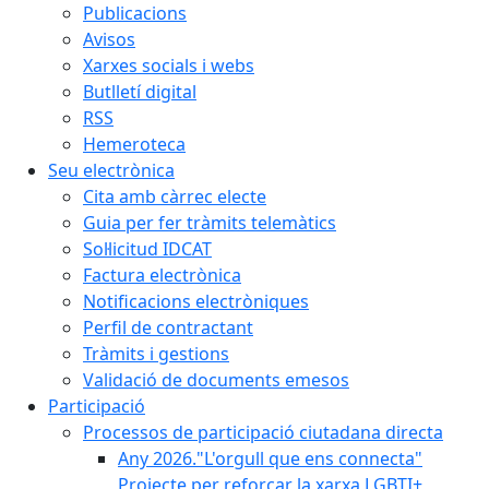
Publicacions
Avisos
Xarxes socials i webs
Butlletí digital
RSS
Hemeroteca
Seu electrònica
Cita amb càrrec electe
Guia per fer tràmits telemàtics
Sol·licitud IDCAT
Factura electrònica
Notificacions electròniques
Perfil de contractant
Tràmits i gestions
Validació de documents emesos
Participació
Processos de participació ciutadana directa
Any 2026."L'orgull que ens connecta"
Projecte per reforçar la xarxa LGBTI+