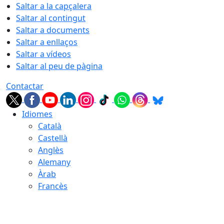
Saltar a la capçalera
Saltar al contingut
Saltar a documents
Saltar a enllaços
Saltar a vídeos
Saltar al peu de pàgina
Contactar
Idiomes
Català
Castellà
Anglès
Alemany
Àrab
Francès
07.08.2026 | 10:11