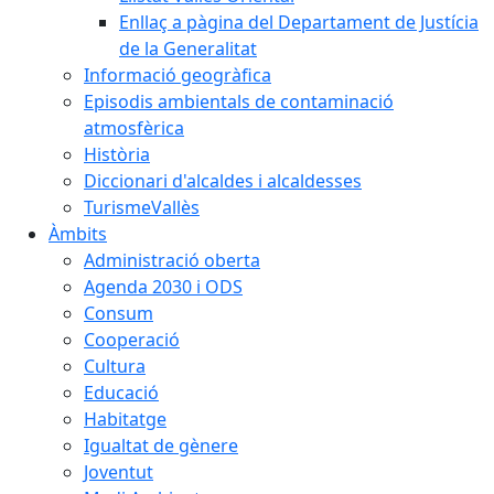
Enllaç a pàgina del Departament de Justícia
de la Generalitat
Informació geogràfica
Episodis ambientals de contaminació
atmosfèrica
Història
Diccionari d'alcaldes i alcaldesses
TurismeVallès
Àmbits
Administració oberta
Agenda 2030 i ODS
Consum
Cooperació
Cultura
Educació
Habitatge
Igualtat de gènere
Joventut