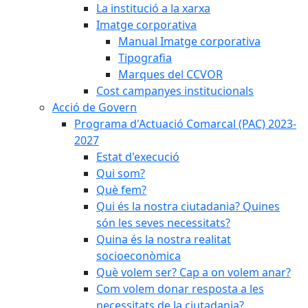
La institució a la xarxa
Imatge corporativa
Manual Imatge corporativa
Tipografia
Marques del CCVOR
Cost campanyes institucionals
Acció de Govern
Programa d'Actuació Comarcal (PAC) 2023-
2027
Estat d'execució
Qui som?
Què fem?
Qui és la nostra ciutadania? Quines
són les seves necessitats?
Quina és la nostra realitat
socioeconòmica
Què volem ser? Cap a on volem anar?
Com volem donar resposta a les
necessitats de la ciutadania?