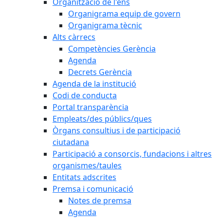
Organització de l'ens
Organigrama equip de govern
Organigrama tècnic
Alts càrrecs
Competències Gerència
Agenda
Decrets Gerència
Agenda de la institució
Codi de conducta
Portal transparència
Empleats/des públics/ques
Òrgans consultius i de participació
ciutadana
Participació a consorcis, fundacions i altres
organismes/taules
Entitats adscrites
Premsa i comunicació
Notes de premsa
Agenda