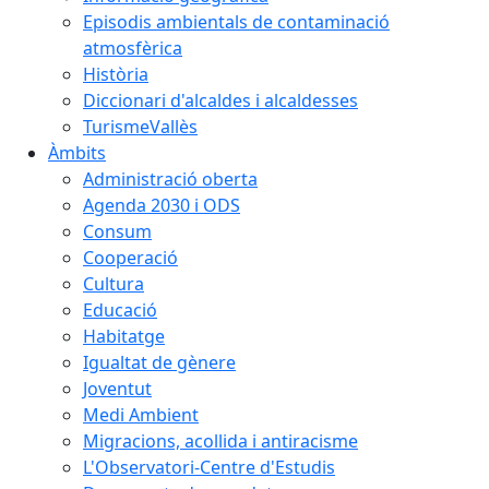
Episodis ambientals de contaminació
atmosfèrica
Història
Diccionari d'alcaldes i alcaldesses
TurismeVallès
Àmbits
Administració oberta
Agenda 2030 i ODS
Consum
Cooperació
Cultura
Educació
Habitatge
Igualtat de gènere
Joventut
Medi Ambient
Migracions, acollida i antiracisme
L'Observatori-Centre d'Estudis