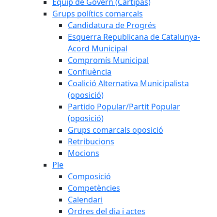
Equip de Govern (Cartipàs)
Grups polítics comarcals
Candidatura de Progrés
Esquerra Republicana de Catalunya-
Acord Municipal
Compromís Municipal
Confluència
Coalició Alternativa Municipalista
(oposició)
Partido Popular/Partit Popular
(oposició)
Grups comarcals oposició
Retribucions
Mocions
Ple
Composició
Competències
Calendari
Ordres del dia i actes