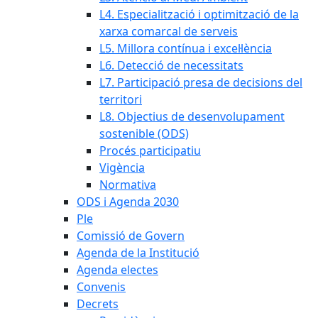
L4. Especialització i optimització de la
xarxa comarcal de serveis
L5. Millora contínua i excel·lència
L6. Detecció de necessitats
L7. Participació presa de decisions del
territori
L8. Objectius de desenvolupament
sostenible (ODS)
Procés participatiu
Vigència
Normativa
ODS i Agenda 2030
Ple
Comissió de Govern
Agenda de la Institució
Agenda electes
Convenis
Decrets