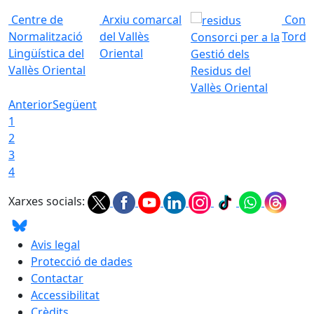
Centre de
Arxiu comarcal
Conso
Normalització
del Vallès
Torde
Consorci per a la
Lingüística del
Oriental
Gestió dels
Vallès Oriental
Residus del
Vallès Oriental
Anterior
Següent
1
2
3
4
Xarxes socials:
Avis legal
Protecció de dades
Contactar
Accessibilitat
Crèdits