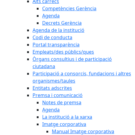
Alts càrrecs
Competències Gerència
Agenda
Decrets Gerència
Agenda de la institució
Codi de conducta
Portal transparència
Empleats/des públics/ques
Òrgans consultius i de participació
ciutadana
Participació a consorcis, fundacions i altres
organismes/taules
Entitats adscrites
Premsa i comunicació
Notes de premsa
Agenda
La institució a la xarxa
Imatge corporativa
Manual Imatge corporativa