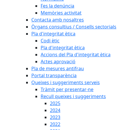
Fes la denúncia
Memòries activitat
Contacta amb nosaltres
Òrgans consultius / Consells sectorials
Pla d'integritat ètica
Codi ètic
Pla d'integritat ètica
Accions del Pla d'integritat ètica
Actes aprovació
Pla de mesures antifrau
Portal transparència
Queixes i suggeriments serveis
Tràmit per presentar-ne
Recull queixes i suggeriments
2025
2024
2023
2022