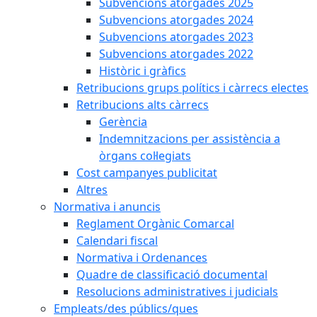
Subvencions atorgades 2025
Subvencions atorgades 2024
Subvencions atorgades 2023
Subvencions atorgades 2022
Històric i gràfics
Retribucions grups polítics i càrrecs electes
Retribucions alts càrrecs
Gerència
Indemnitzacions per assistència a
òrgans col·legiats
Cost campanyes publicitat
Altres
Normativa i anuncis
Reglament Orgànic Comarcal
Calendari fiscal
Normativa i Ordenances
Quadre de classificació documental
Resolucions administratives i judicials
Empleats/des públics/ques