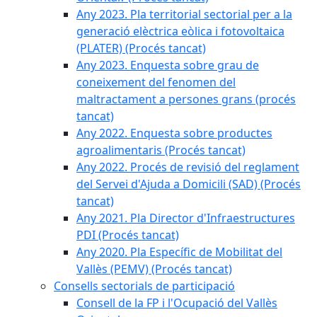
Any 2023. Pla territorial sectorial per a la
generació elèctrica eòlica i fotovoltaica
(PLATER) (Procés tancat)
Any 2023. Enquesta sobre grau de
coneixement del fenomen del
maltractament a persones grans (procés
tancat)
Any 2022. Enquesta sobre productes
agroalimentaris (Procés tancat)
Any 2022. Procés de revisió del reglament
del Servei d'Ajuda a Domicili (SAD) (Procés
tancat)
Any 2021. Pla Director d'Infraestructures
PDI (Procés tancat)
Any 2020. Pla Específic de Mobilitat del
Vallès (PEMV) (Procés tancat)
Consells sectorials de participació
Consell de la FP i l'Ocupació del Vallès