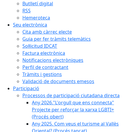
Butlletí digital
RSS
Hemeroteca
Seu electrònica
Cita amb càrrec electe
Guia per fer tràmits telemàtics
Sol·licitud IDCAT
Factura electrònica
Notificacions electròniques
Perfil de contractant
Tràmits i gestions
Validació de documents emesos
Participació
Processos de participació ciutadana directa
Any 2026."L'orgull que ens connecta"
Projecte per reforçar la xarxa LGBTI+
(Procés obert)
Any 2025. Com veus el turisme al Vallès
Oriental? (Procés tancat)