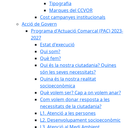
Tipografia
Marques del CCVOR
Cost campanyes institucionals
Acció de Govern
Programa d'Actuació Comarcal (PAC) 2023-
2027
Estat d'execució
Qui som?
Què fem?
Qui és la nostra ciutadania? Quines
són les seves necessitats?
Quina és la nostra realitat
socioeconòmica
Què volem ser? Cap a on volem anar?
Com volem donar resposta a les
necessitats de la ciutadania?
L1. Atenció a les persones
L2. Desenvolupament socioeconòmic
L3. Atenció al Medi Ambient