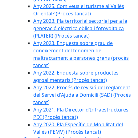
Any 2025. Com veus el turisme al Vallès
Oriental? (Procés tancat)
Any 2023. Pla territorial sectorial per a la
generació elèctrica eòlica i fotovoltaica
(PLATER) (Procés tancat)
Any 2023. Enquesta sobre grau de
coneixement del fenomen del
maltractament a persones grans (procés
tancat)
Any 2022. Enquesta sobre productes
agroalimentaris (Procés tancat)
Any 2022. Procés de revisió del reglament
del Servei d'Ajuda a Domicili (SAD) (Procés
tancat)
Any 2021. Pla Director d'Infraestructures
PDI (Procés tancat)
Any 2020. Pla Específic de Mobilitat del
Vallès (PEMV) (Procés tancat)