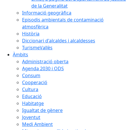
de la Generalitat
Informació geogràfica
Episodis ambientals de contaminació
atmosfèrica
Història
Diccionari d'alcaldes i alcaldesses
TurismeVallès
Àmbits
Administració oberta
Agenda 2030 i ODS
Consum
Cooperació
Cultura
Educació
Habitatge
Igualtat de gènere
Joventut
Medi Ambient