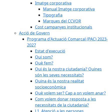
Imatge corporativa
Manual Imatge corporativa
Tipografia
Marques del CCVOR
Cost campanyes institucionals
Acció de Govern
Programa d'Actuació Comarcal (PAC) 2023-
2027
Estat d'execució
Qui som?
Què fem?
Qui és la nostra ciutadania? Quines
són les seves necessitats?
Quina és la nostra realitat
socioeconòmica
Què volem ser? Cap a on volem anar?
Com volem donar resposta a les
necessitats de la ciutadania?
L1. Atenció a les persones