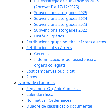
Pla estratègic de subvencions 2026
(Aprovat Ple 17/12/2025)
Subvencions atorgades 2025
Subvencions atorgades 2024
Subvencions atorgades 2023
Subvencions atorgades 2022
Històric i gràfics
Retribucions grups polítics i càrrecs electes
Retribucions alts càrrecs
Gerència
Indemnitzacions per assistència a
òrgans col·legiats
Cost campanyes publicitat
Altres
Normativa i anuncis
Reglament Orgànic Comarcal
Calendari fiscal
Normativa i Ordenances
Quadre de classificació documental