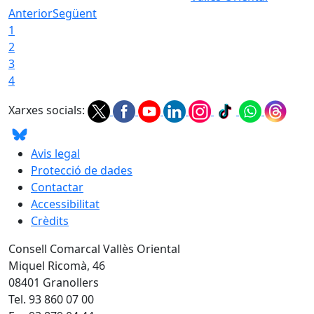
Anterior
Següent
1
2
3
4
Xarxes socials:
Avis legal
Protecció de dades
Contactar
Accessibilitat
Crèdits
Consell Comarcal Vallès Oriental
Miquel Ricomà, 46
08401 Granollers
Tel. 93 860 07 00