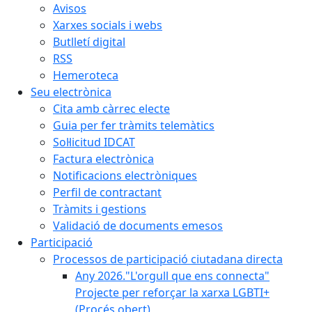
Avisos
Xarxes socials i webs
Butlletí digital
RSS
Hemeroteca
Seu electrònica
Cita amb càrrec electe
Guia per fer tràmits telemàtics
Sol·licitud IDCAT
Factura electrònica
Notificacions electròniques
Perfil de contractant
Tràmits i gestions
Validació de documents emesos
Participació
Processos de participació ciutadana directa
Any 2026."L'orgull que ens connecta"
Projecte per reforçar la xarxa LGBTI+
(Procés obert)