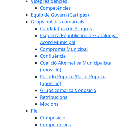
Vicepresidències
Competències
Equip de Govern (Cartipàs)
Grups polítics comarcals
Candidatura de Progrés
Esquerra Republicana de Catalunya-
Acord Municipal
Compromís Municipal
Confluència
Coalició Alternativa Municipalista
(oposició)
Partido Popular/Partit Popular
(oposició)
Grups comarcals oposició
Retribucions
Mocions
Ple
Composició
Competències