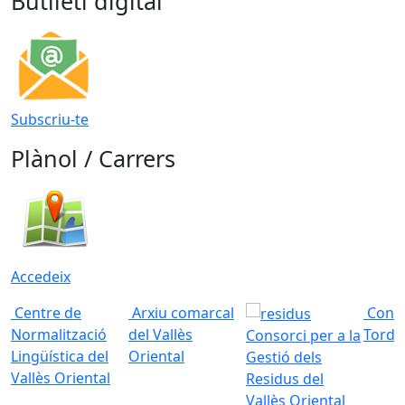
Butlletí digital
Subscriu-te
Plànol / Carrers
Accedeix
Centre de
Arxiu comarcal
Conso
Normalització
del Vallès
Torde
Consorci per a la
Lingüística del
Oriental
Gestió dels
Vallès Oriental
Residus del
Vallès Oriental