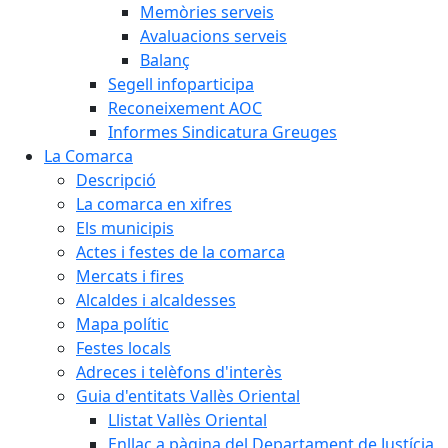
Memòries serveis
Avaluacions serveis
Balanç
Segell infoparticipa
Reconeixement AOC
Informes Sindicatura Greuges
La Comarca
Descripció
La comarca en xifres
Els municipis
Actes i festes de la comarca
Mercats i fires
Alcaldes i alcaldesses
Mapa polític
Festes locals
Adreces i telèfons d'interès
Guia d'entitats Vallès Oriental
Llistat Vallès Oriental
Enllaç a pàgina del Departament de Justícia