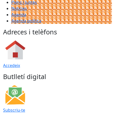
Plens i juntes
Noticies
Agenda
Agenda política
Adreces i telèfons
Accedeix
Butlletí digital
Subscriu-te