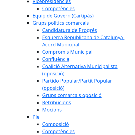
Vicepresidències
Competències
Equip de Govern (Cartipàs)
Grups polítics comarcals
Candidatura de Progrés
Esquerra Republicana de Catalunya-
Acord Municipal
Compromís Municipal
Confluència
Coalició Alternativa Municipalista
(oposició)
Partido Popular/Partit Popular
(oposició)
Grups comarcals oposició
Retribucions
Mocions
Ple
Composició
Competències