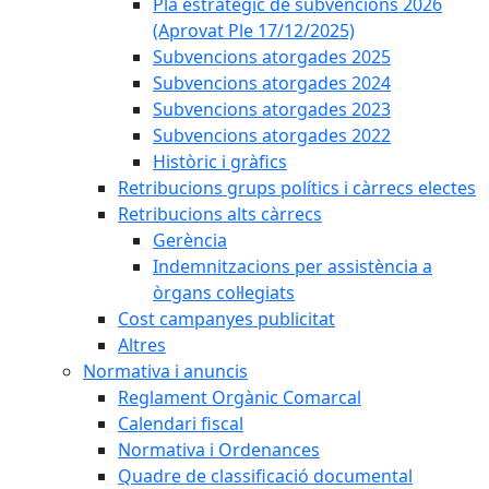
Pla estratègic de subvencions 2026
(Aprovat Ple 17/12/2025)
Subvencions atorgades 2025
Subvencions atorgades 2024
Subvencions atorgades 2023
Subvencions atorgades 2022
Històric i gràfics
Retribucions grups polítics i càrrecs electes
Retribucions alts càrrecs
Gerència
Indemnitzacions per assistència a
òrgans col·legiats
Cost campanyes publicitat
Altres
Normativa i anuncis
Reglament Orgànic Comarcal
Calendari fiscal
Normativa i Ordenances
Quadre de classificació documental