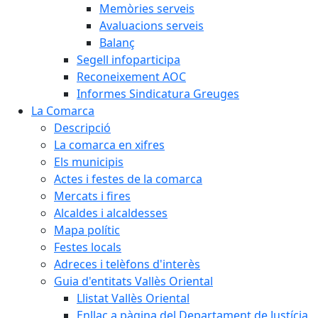
Memòries serveis
Avaluacions serveis
Balanç
Segell infoparticipa
Reconeixement AOC
Informes Sindicatura Greuges
La Comarca
Descripció
La comarca en xifres
Els municipis
Actes i festes de la comarca
Mercats i fires
Alcaldes i alcaldesses
Mapa polític
Festes locals
Adreces i telèfons d'interès
Guia d'entitats Vallès Oriental
Llistat Vallès Oriental
Enllaç a pàgina del Departament de Justícia