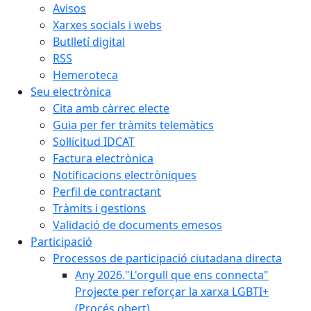
Avisos
Xarxes socials i webs
Butlletí digital
RSS
Hemeroteca
Seu electrònica
Cita amb càrrec electe
Guia per fer tràmits telemàtics
Sol·licitud IDCAT
Factura electrònica
Notificacions electròniques
Perfil de contractant
Tràmits i gestions
Validació de documents emesos
Participació
Processos de participació ciutadana directa
Any 2026."L'orgull que ens connecta"
Projecte per reforçar la xarxa LGBTI+
(Procés obert)