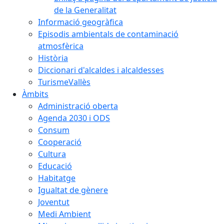
de la Generalitat
Informació geogràfica
Episodis ambientals de contaminació
atmosfèrica
Història
Diccionari d'alcaldes i alcaldesses
TurismeVallès
Àmbits
Administració oberta
Agenda 2030 i ODS
Consum
Cooperació
Cultura
Educació
Habitatge
Igualtat de gènere
Joventut
Medi Ambient