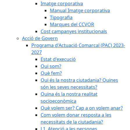
Imatge corporativa
Manual Imatge corporativa
Tipografia
Marques del CCVOR
Cost campanyes institucionals
Acció de Govern
Programa d'Actuació Comarcal (PAC) 2023-
2027
Estat d'execució
Qui som?
Què fem?
Qui és la nostra ciutadania? Quines
són les seves necessitats?
Quina és la nostra realitat
socioeconòmica
Què volem ser? Cap a on volem anar?
Com volem donar resposta a les
necessitats de la ciutadania?
L1. Atenció a les persones