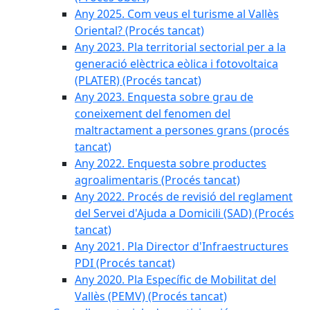
Any 2025. Com veus el turisme al Vallès
Oriental? (Procés tancat)
Any 2023. Pla territorial sectorial per a la
generació elèctrica eòlica i fotovoltaica
(PLATER) (Procés tancat)
Any 2023. Enquesta sobre grau de
coneixement del fenomen del
maltractament a persones grans (procés
tancat)
Any 2022. Enquesta sobre productes
agroalimentaris (Procés tancat)
Any 2022. Procés de revisió del reglament
del Servei d'Ajuda a Domicili (SAD) (Procés
tancat)
Any 2021. Pla Director d'Infraestructures
PDI (Procés tancat)
Any 2020. Pla Específic de Mobilitat del
Vallès (PEMV) (Procés tancat)