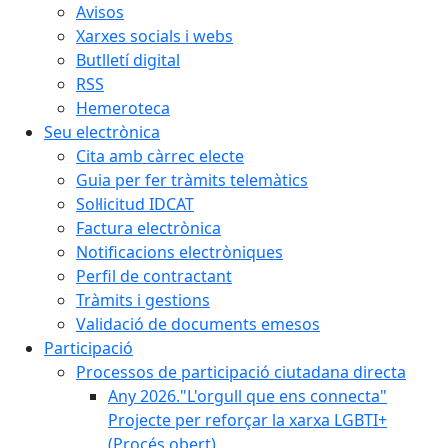
Avisos
Xarxes socials i webs
Butlletí digital
RSS
Hemeroteca
Seu electrònica
Cita amb càrrec electe
Guia per fer tràmits telemàtics
Sol·licitud IDCAT
Factura electrònica
Notificacions electròniques
Perfil de contractant
Tràmits i gestions
Validació de documents emesos
Participació
Processos de participació ciutadana directa
Any 2026."L'orgull que ens connecta"
Projecte per reforçar la xarxa LGBTI+
(Procés obert)