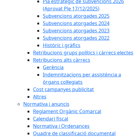
Pla estratègic de subvencions 2026
(Aprovat Ple 17/12/2025)
Subvencions atorgades 2025
Subvencions atorgades 2024
Subvencions atorgades 2023
Subvencions atorgades 2022
Històric i gràfics
Retribucions grups polítics i càrrecs electes
Retribucions alts càrrecs
Gerència
Indemnitzacions per assistència a
òrgans col·legiats
Cost campanyes publicitat
Altres
Normativa i anuncis
Reglament Orgànic Comarcal
Calendari fiscal
Normativa i Ordenances
Quadre de classificació documental