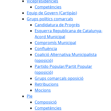
Vicepresidències
Competències
Equip de Govern (Cartipàs)
Grups polítics comarcals
Candidatura de Progrés
Esquerra Republicana de Catalunya-
Acord Municipal
Compromís Municipal
Confluència
Coalició Alternativa Municipalista
(oposició)
Partido Popular/Partit Popular
(oposició)
Grups comarcals oposició
Retribucions
Mocions
Ple
Composició
Competències