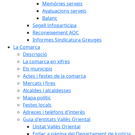
Memòries serveis
Avaluacions serveis
Balanç
Segell infoparticipa
Reconeixement AOC
Informes Sindicatura Greuges
La Comarca
Descripció
La comarca en xifres
Els municipis
Actes i festes de la comarca
Mercats i fires
Alcaldes i alcaldesses
Mapa polític
Festes locals
Adreces i telèfons d'interès
Guia d'entitats Vallès Oriental
Llistat Vallès Oriental
Enllaç a pàgina del Departament de Justícia