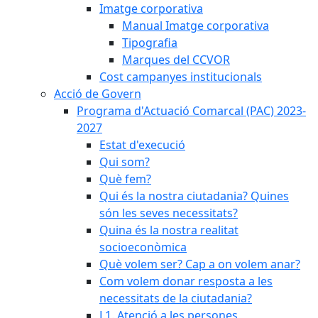
Imatge corporativa
Manual Imatge corporativa
Tipografia
Marques del CCVOR
Cost campanyes institucionals
Acció de Govern
Programa d'Actuació Comarcal (PAC) 2023-
2027
Estat d'execució
Qui som?
Què fem?
Qui és la nostra ciutadania? Quines
són les seves necessitats?
Quina és la nostra realitat
socioeconòmica
Què volem ser? Cap a on volem anar?
Com volem donar resposta a les
necessitats de la ciutadania?
L1. Atenció a les persones