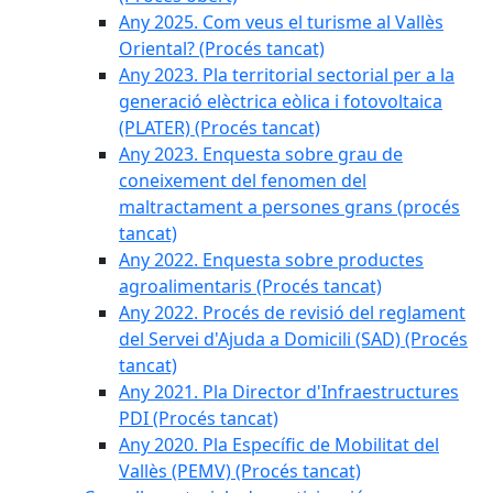
Any 2025. Com veus el turisme al Vallès
Oriental? (Procés tancat)
Any 2023. Pla territorial sectorial per a la
generació elèctrica eòlica i fotovoltaica
(PLATER) (Procés tancat)
Any 2023. Enquesta sobre grau de
coneixement del fenomen del
maltractament a persones grans (procés
tancat)
Any 2022. Enquesta sobre productes
agroalimentaris (Procés tancat)
Any 2022. Procés de revisió del reglament
del Servei d'Ajuda a Domicili (SAD) (Procés
tancat)
Any 2021. Pla Director d'Infraestructures
PDI (Procés tancat)
Any 2020. Pla Específic de Mobilitat del
Vallès (PEMV) (Procés tancat)