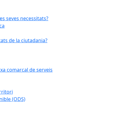
les seves necessitats?
ca
ats de la ciutadania?
arxa comarcal de serveis
ritori
nible (ODS)