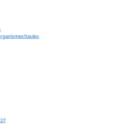
a
 organismes/taules
027