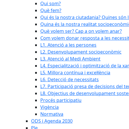
Qui som?
Què fem?
Qui és la nostra ciutadania? Quines són 
Quina és la nostra realitat socioeconòmi
Què volem ser? Cap a on volem anar?
Com volem donar resposta a les necessit
L1. Atenció a les persones
L2. Desenvolupament socioeconòmic
L3. Atenció al Medi Ambient
L4. Especialització i optimització de la x
L5. Millora contínua i excel·lència
L6. Detecció de necessitats
L7. Participació presa de decisions del ter
L8. Objectius de desenvolupament soste
Procés participatiu
Vigència
Normativa
ODS i Agenda 2030
Ple