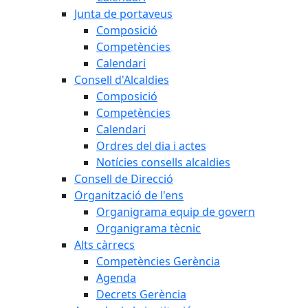
Junta de portaveus
Composició
Competències
Calendari
Consell d'Alcaldies
Composició
Competències
Calendari
Ordres del dia i actes
Notícies consells alcaldies
Consell de Direcció
Organització de l'ens
Organigrama equip de govern
Organigrama tècnic
Alts càrrecs
Competències Gerència
Agenda
Decrets Gerència