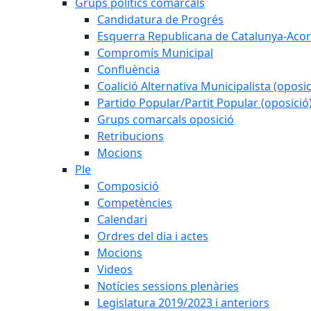
Grups polítics comarcals
Candidatura de Progrés
Esquerra Republicana de Catalunya-Acor
Compromís Municipal
Confluència
Coalició Alternativa Municipalista (oposic
Partido Popular/Partit Popular (oposició
Grups comarcals oposició
Retribucions
Mocions
Ple
Composició
Competències
Calendari
Ordres del dia i actes
Mocions
Videos
Notícies sessions plenàries
Legislatura 2019/2023 i anteriors