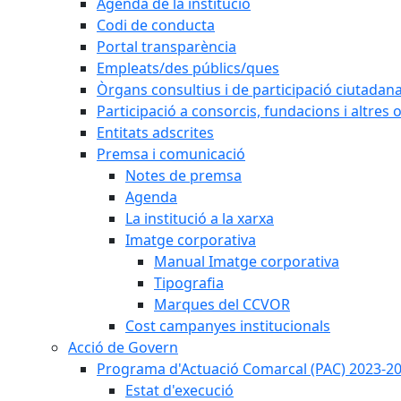
Agenda de la institució
Codi de conducta
Portal transparència
Empleats/des públics/ques
Òrgans consultius i de participació ciutadan
Participació a consorcis, fundacions i altres
Entitats adscrites
Premsa i comunicació
Notes de premsa
Agenda
La institució a la xarxa
Imatge corporativa
Manual Imatge corporativa
Tipografia
Marques del CCVOR
Cost campanyes institucionals
Acció de Govern
Programa d'Actuació Comarcal (PAC) 2023-2
Estat d'execució