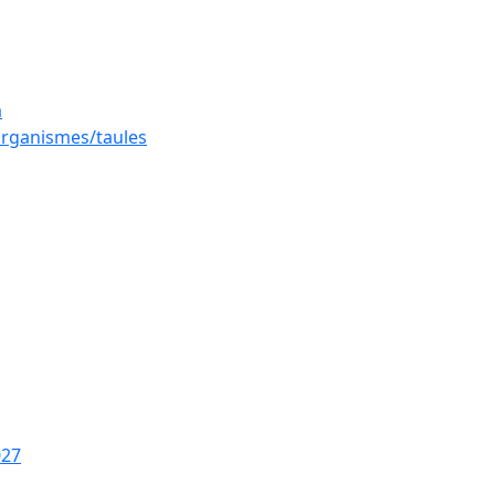
a
 organismes/taules
027