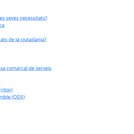
les seves necessitats?
ca
ats de la ciutadania?
arxa comarcal de serveis
ritori
nible (ODS)