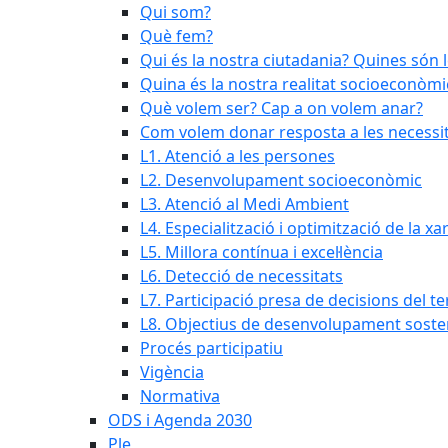
Qui som?
Què fem?
Qui és la nostra ciutadania? Quines són 
Quina és la nostra realitat socioeconòmi
Què volem ser? Cap a on volem anar?
Com volem donar resposta a les necessit
L1. Atenció a les persones
L2. Desenvolupament socioeconòmic
L3. Atenció al Medi Ambient
L4. Especialització i optimització de la x
L5. Millora contínua i excel·lència
L6. Detecció de necessitats
L7. Participació presa de decisions del ter
L8. Objectius de desenvolupament soste
Procés participatiu
Vigència
Normativa
ODS i Agenda 2030
Ple