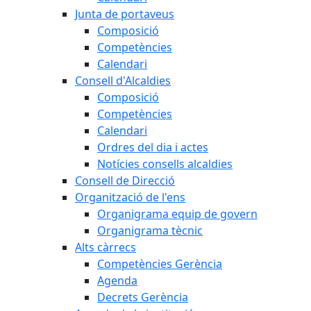
Junta de portaveus
Composició
Competències
Calendari
Consell d'Alcaldies
Composició
Competències
Calendari
Ordres del dia i actes
Notícies consells alcaldies
Consell de Direcció
Organització de l'ens
Organigrama equip de govern
Organigrama tècnic
Alts càrrecs
Competències Gerència
Agenda
Decrets Gerència