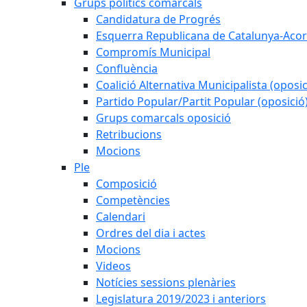
Grups polítics comarcals
Candidatura de Progrés
Esquerra Republicana de Catalunya-Acor
Compromís Municipal
Confluència
Coalició Alternativa Municipalista (oposic
Partido Popular/Partit Popular (oposició
Grups comarcals oposició
Retribucions
Mocions
Ple
Composició
Competències
Calendari
Ordres del dia i actes
Mocions
Videos
Notícies sessions plenàries
Legislatura 2019/2023 i anteriors