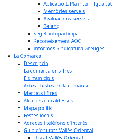
Aplicació II Pla intern Igualtat
Memòries serveis
Avaluacions serveis
Balanç
Segell infoparticipa
Reconeixement AOC
Informes Sindicatura Greuges
La Comarca
Descripció
La comarca en xifres
Els municipis
Actes i festes de la comarca
Mercats i fires
Alcaldes i alcaldesses
Mapa polític
Festes locals
Adreces i telèfons d'interès
Guia d'entitats Vallès Oriental
Llistat Vallès Oriental