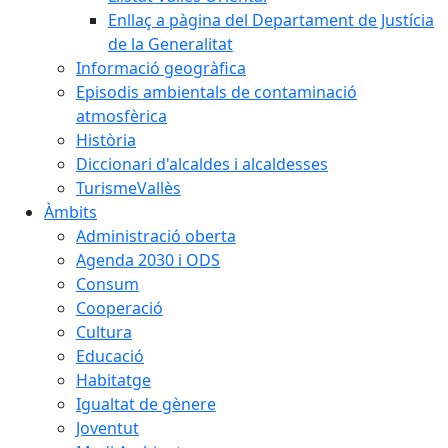
Enllaç a pàgina del Departament de Justícia
de la Generalitat
Informació geogràfica
Episodis ambientals de contaminació
atmosfèrica
Història
Diccionari d'alcaldes i alcaldesses
TurismeVallès
Àmbits
Administració oberta
Agenda 2030 i ODS
Consum
Cooperació
Cultura
Educació
Habitatge
Igualtat de gènere
Joventut