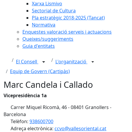
Xarxa Lismivo
Sectorial de Cultura
Pla estratègic 2018-2025 (Tancat)
Normativa
Enquestes valoració serveis i actuacions
Queixes/suggeriments
Guia d'entitats
El Consell
L'organització
Equip de Govern (Cartipàs)
Marc Candela i Callado
Vicepresidència 1a
Carrer Miquel Ricomà, 46 - 08401 Granollers -
Barcelona
Telèfon:
938600700
Adreça electrònica:
ccvo@vallesoriental.cat