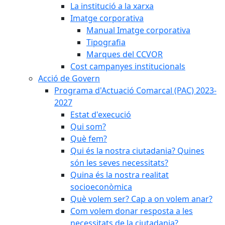
La institució a la xarxa
Imatge corporativa
Manual Imatge corporativa
Tipografia
Marques del CCVOR
Cost campanyes institucionals
Acció de Govern
Programa d'Actuació Comarcal (PAC) 2023-
2027
Estat d'execució
Qui som?
Què fem?
Qui és la nostra ciutadania? Quines
són les seves necessitats?
Quina és la nostra realitat
socioeconòmica
Què volem ser? Cap a on volem anar?
Com volem donar resposta a les
necessitats de la ciutadania?