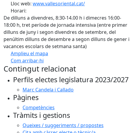
Lloc web:
www.vallesoriental.cat/
Horari:
De dilluns a divendres, 8:30-14.00 h i dimecres 16:00-
18:00 h, tret període de jornada intensiva (entre primer
dilluns de juny i segon divendres de setembre, del
penúltim dilluns de desembre a segon dilluns de gener i
vacances escolars de setmana santa)
Amplieu el mapa
Com arribar-hi
Leaflet
| ©
OpenStreetMap
contributors
Contingut relacionat
+
Perfils electes legislatura 2023/2027
−
Marc Candela i Callado
Pàgines
Competències
Tràmits i gestions
Queixes / suggeriments / propostes
Cita amb càrrec electe o tècnic/a