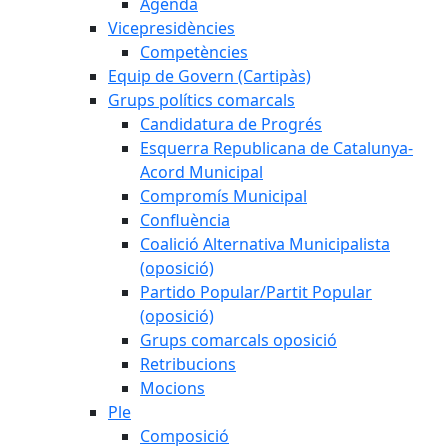
Agenda
Vicepresidències
Competències
Equip de Govern (Cartipàs)
Grups polítics comarcals
Candidatura de Progrés
Esquerra Republicana de Catalunya-
Acord Municipal
Compromís Municipal
Confluència
Coalició Alternativa Municipalista
(oposició)
Partido Popular/Partit Popular
(oposició)
Grups comarcals oposició
Retribucions
Mocions
Ple
Composició