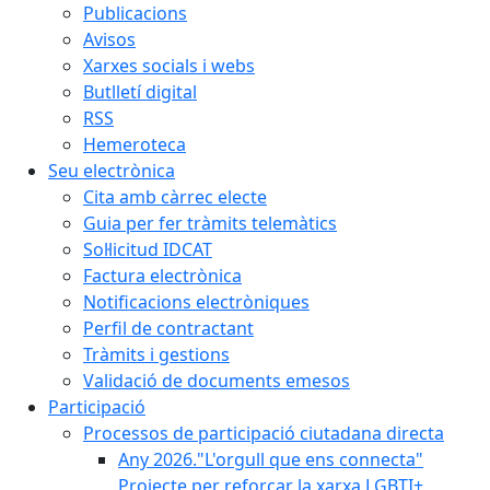
Publicacions
Avisos
Xarxes socials i webs
Butlletí digital
RSS
Hemeroteca
Seu electrònica
Cita amb càrrec electe
Guia per fer tràmits telemàtics
Sol·licitud IDCAT
Factura electrònica
Notificacions electròniques
Perfil de contractant
Tràmits i gestions
Validació de documents emesos
Participació
Processos de participació ciutadana directa
Any 2026."L'orgull que ens connecta"
Projecte per reforçar la xarxa LGBTI+