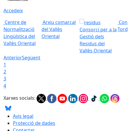
Accedeix
Centre de
Arxiu comarcal
Conso
Normalització
del Vallès
Torde
Consorci per a la
Lingüística del
Oriental
Gestió dels
Vallès Oriental
Residus del
Vallès Oriental
Anterior
Següent
1
2
3
4
Xarxes socials:
Avis legal
Protecció de dades
Contactar