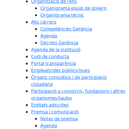
Organització de l'ens
Organigrama equip de govern
Organigrama tècnic
Alts càrrecs
Competències Gerència
Agenda
Decrets Gerència
Agenda de la institució
Codi de conducta
Portal transparència
Empleats/des públics/ques
Òrgans consultius i de participació
ciutadana
Participació a consorcis, fundacions i altres
organismes/taules
Entitats adscrites
Premsa i comunicació
Notes de premsa
Agenda