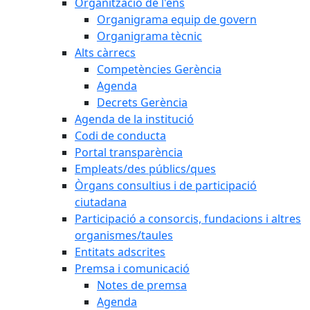
Organització de l'ens
Organigrama equip de govern
Organigrama tècnic
Alts càrrecs
Competències Gerència
Agenda
Decrets Gerència
Agenda de la institució
Codi de conducta
Portal transparència
Empleats/des públics/ques
Òrgans consultius i de participació
ciutadana
Participació a consorcis, fundacions i altres
organismes/taules
Entitats adscrites
Premsa i comunicació
Notes de premsa
Agenda