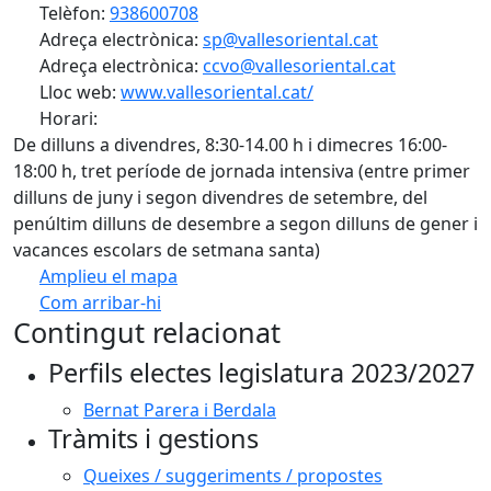
Telèfon:
938600708
Adreça electrònica:
sp@vallesoriental.cat
Adreça electrònica:
ccvo@vallesoriental.cat
Lloc web:
www.vallesoriental.cat/
Horari:
De dilluns a divendres, 8:30-14.00 h i dimecres 16:00-
18:00 h, tret període de jornada intensiva (entre primer
dilluns de juny i segon divendres de setembre, del
penúltim dilluns de desembre a segon dilluns de gener i
vacances escolars de setmana santa)
Amplieu el mapa
Com arribar-hi
Leaflet
| ©
OpenStreetMap
contributors
Contingut relacionat
+
Perfils electes legislatura 2023/2027
−
Bernat Parera i Berdala
Tràmits i gestions
Queixes / suggeriments / propostes