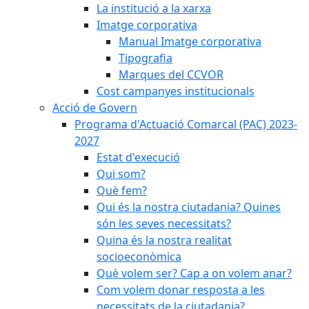
La institució a la xarxa
Imatge corporativa
Manual Imatge corporativa
Tipografia
Marques del CCVOR
Cost campanyes institucionals
Acció de Govern
Programa d'Actuació Comarcal (PAC) 2023-
2027
Estat d'execució
Qui som?
Què fem?
Qui és la nostra ciutadania? Quines
són les seves necessitats?
Quina és la nostra realitat
socioeconòmica
Què volem ser? Cap a on volem anar?
Com volem donar resposta a les
necessitats de la ciutadania?