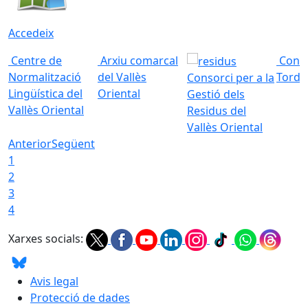
Accedeix
Centre de
Arxiu comarcal
Conso
Normalització
del Vallès
Torde
Consorci per a la
Lingüística del
Oriental
Gestió dels
Vallès Oriental
Residus del
Vallès Oriental
Anterior
Següent
1
2
3
4
Xarxes socials:
Avis legal
Protecció de dades