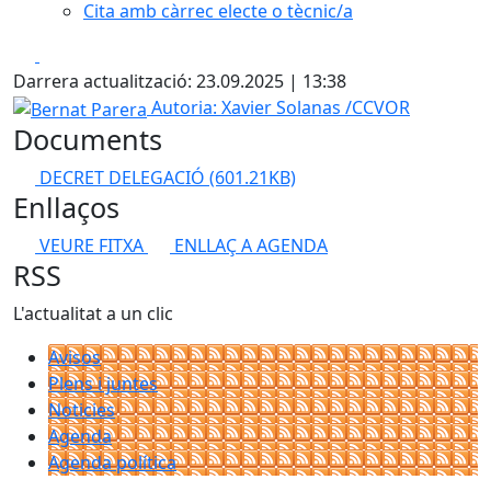
Cita amb càrrec electe o tècnic/a
Facebook
X
Darrera actualització: 23.09.2025 | 13:38
Bernat Parera
Autoria: Xavier Solanas /CCVOR
Documents
DECRET DELEGACIÓ
(601.21KB)
Enllaços
VEURE FITXA
ENLLAÇ A AGENDA
RSS
L'actualitat a un clic
Avisos
Plens i juntes
Noticies
Agenda
Agenda política