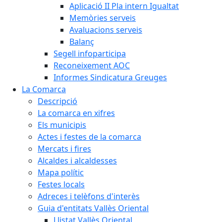
Aplicació II Pla intern Igualtat
Memòries serveis
Avaluacions serveis
Balanç
Segell infoparticipa
Reconeixement AOC
Informes Sindicatura Greuges
La Comarca
Descripció
La comarca en xifres
Els municipis
Actes i festes de la comarca
Mercats i fires
Alcaldes i alcaldesses
Mapa polític
Festes locals
Adreces i telèfons d'interès
Guia d'entitats Vallès Oriental
Llistat Vallès Oriental