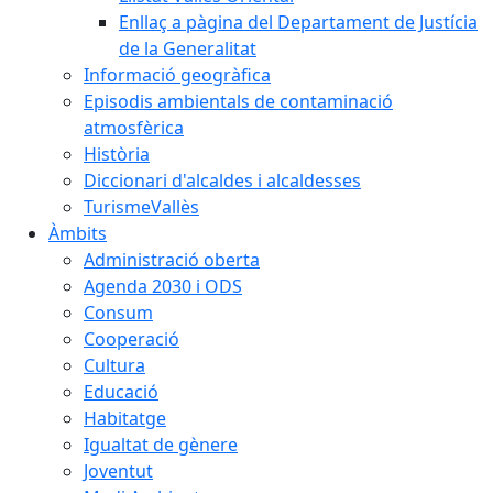
Enllaç a pàgina del Departament de Justícia
de la Generalitat
Informació geogràfica
Episodis ambientals de contaminació
atmosfèrica
Història
Diccionari d'alcaldes i alcaldesses
TurismeVallès
Àmbits
Administració oberta
Agenda 2030 i ODS
Consum
Cooperació
Cultura
Educació
Habitatge
Igualtat de gènere
Joventut