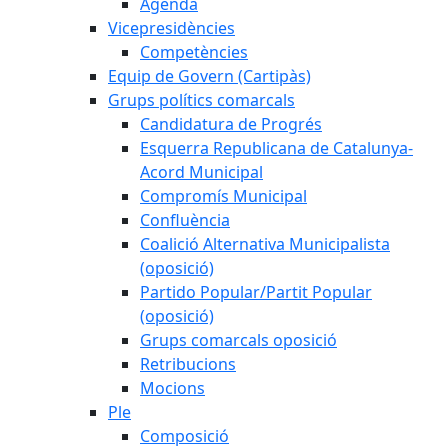
Agenda
Vicepresidències
Competències
Equip de Govern (Cartipàs)
Grups polítics comarcals
Candidatura de Progrés
Esquerra Republicana de Catalunya-
Acord Municipal
Compromís Municipal
Confluència
Coalició Alternativa Municipalista
(oposició)
Partido Popular/Partit Popular
(oposició)
Grups comarcals oposició
Retribucions
Mocions
Ple
Composició