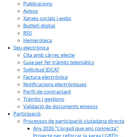
Publicacions
Avisos
Xarxes socials i webs
Butlletí digital
RSS
Hemeroteca
Seu electrònica
Cita amb càrrec electe
Guia per fer tràmits telemàtics
Sol·licitud IDCAT
Factura electrònica
Notificacions electròniques
Perfil de contractant
Tràmits i gestions
Validació de documents emesos
Participació
Processos de participació ciutadana directa
Any 2026."L'orgull que ens connecta"
Projecte per reforçar la xarxa LGBTI+