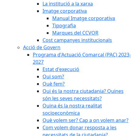
La institució a la xarxa
Imatge corporativa
Manual Imatge corporativa
Tipografia
Marques del CCVOR
Cost campanyes institucionals
Acció de Govern
Programa d'Actuació Comarcal (PAC) 2023-
2027
Estat d'execució
Qui som?
Què fem?
Qui és la nostra ciutadania? Quines
són les seves necessitats?
Quina és la nostra realitat
socioeconòmica
Què volem ser? Cap a on volem anar?
Com volem donar resposta a les
necessitats de la ciutadania?