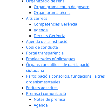
Organització de l'ens
Organigrama equip de govern
Organigrama tècnic
Alts càrrecs
Competències Gerència
Agenda
Decrets Gerència
Agenda de la institució
Codi de conducta
Portal transparència
Empleats/des públics/ques
Òrgans consultius i de participació
ciutadana
Participació a consorcis, fundacions i altres
organismes/taules
Entitats adscrites
Premsa i comunicació
Notes de premsa
Agenda