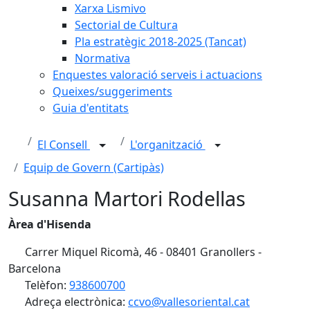
Xarxa Lismivo
Sectorial de Cultura
Pla estratègic 2018-2025 (Tancat)
Normativa
Enquestes valoració serveis i actuacions
Queixes/suggeriments
Guia d'entitats
El Consell
L'organització
Equip de Govern (Cartipàs)
Susanna Martori Rodellas
Àrea d'Hisenda
Carrer Miquel Ricomà, 46 - 08401 Granollers -
Barcelona
Telèfon:
938600700
Adreça electrònica:
ccvo@vallesoriental.cat