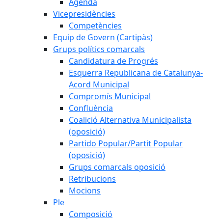
Agenda
Vicepresidències
Competències
Equip de Govern (Cartipàs)
Grups polítics comarcals
Candidatura de Progrés
Esquerra Republicana de Catalunya-
Acord Municipal
Compromís Municipal
Confluència
Coalició Alternativa Municipalista
(oposició)
Partido Popular/Partit Popular
(oposició)
Grups comarcals oposició
Retribucions
Mocions
Ple
Composició