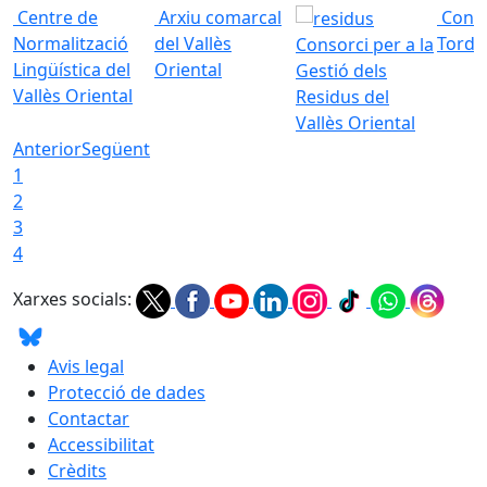
Centre de
Arxiu comarcal
Conso
Normalització
del Vallès
Torde
Consorci per a la
Lingüística del
Oriental
Gestió dels
Vallès Oriental
Residus del
Vallès Oriental
Anterior
Següent
1
2
3
4
Xarxes socials:
Avis legal
Protecció de dades
Contactar
Accessibilitat
Crèdits