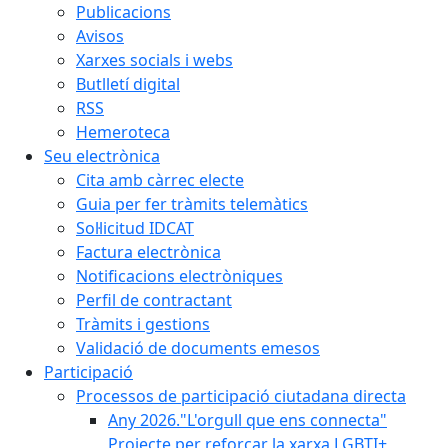
Publicacions
Avisos
Xarxes socials i webs
Butlletí digital
RSS
Hemeroteca
Seu electrònica
Cita amb càrrec electe
Guia per fer tràmits telemàtics
Sol·licitud IDCAT
Factura electrònica
Notificacions electròniques
Perfil de contractant
Tràmits i gestions
Validació de documents emesos
Participació
Processos de participació ciutadana directa
Any 2026."L'orgull que ens connecta"
Projecte per reforçar la xarxa LGBTI+