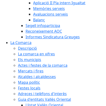
Aplicació II Pla intern Igualtat
Memòries serveis
Avaluacions serveis
Balanç
Segell infoparticipa
Reconeixement AOC
Informes Sindicatura Greuges
La Comarca
Descripció
La comarca en xifres
Els municipis
Actes i festes de la comarca
Mercats i fires
Alcaldes i alcaldesses
Mapa polític
Festes locals
Adreces i telèfons d'interès
Guia d'entitats Vallès Oriental
Llistat Vallès Oriental