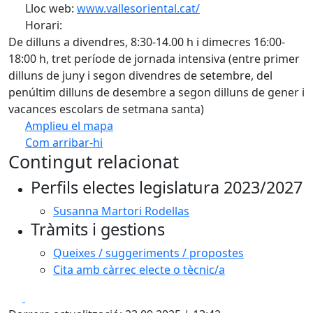
Lloc web:
www.vallesoriental.cat/
Horari:
De dilluns a divendres, 8:30-14.00 h i dimecres 16:00-
18:00 h, tret període de jornada intensiva (entre primer
dilluns de juny i segon divendres de setembre, del
penúltim dilluns de desembre a segon dilluns de gener i
vacances escolars de setmana santa)
Amplieu el mapa
Com arribar-hi
Leaflet
| ©
OpenStreetMap
contributors
Contingut relacionat
+
Perfils electes legislatura 2023/2027
−
Susanna Martori Rodellas
Tràmits i gestions
Queixes / suggeriments / propostes
Cita amb càrrec electe o tècnic/a
Facebook
X