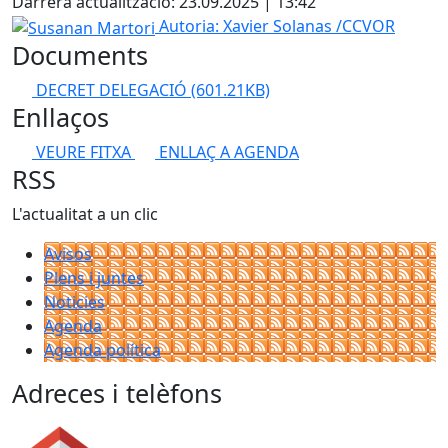
Darrera actualització: 23.09.2025 | 13:42
Susanan Martori
Autoria: Xavier Solanas /CCVOR
Documents
DECRET DELEGACIÓ
(601.21KB)
Enllaços
VEURE FITXA
ENLLAÇ A AGENDA
RSS
L'actualitat a un clic
Avisos
Plens i juntes
Noticies
Agenda
Agenda política
Adreces i telèfons