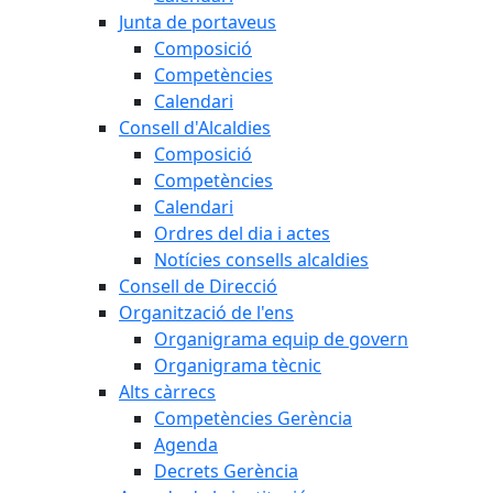
Junta de portaveus
Composició
Competències
Calendari
Consell d'Alcaldies
Composició
Competències
Calendari
Ordres del dia i actes
Notícies consells alcaldies
Consell de Direcció
Organització de l'ens
Organigrama equip de govern
Organigrama tècnic
Alts càrrecs
Competències Gerència
Agenda
Decrets Gerència