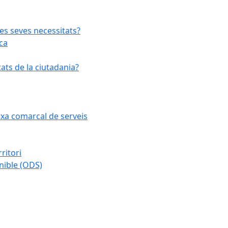
les seves necessitats?
ca
ats de la ciutadania?
arxa comarcal de serveis
ritori
nible (ODS)