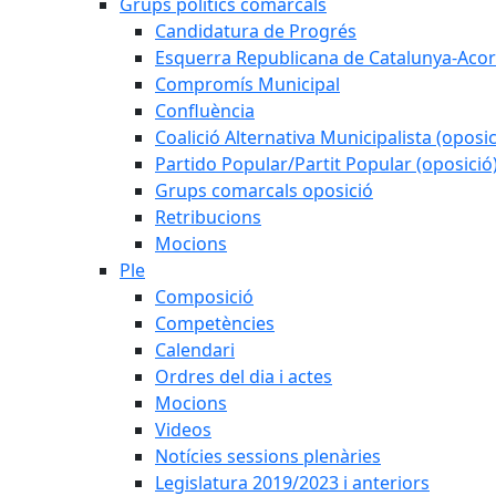
Grups polítics comarcals
Candidatura de Progrés
Esquerra Republicana de Catalunya-Acor
Compromís Municipal
Confluència
Coalició Alternativa Municipalista (oposic
Partido Popular/Partit Popular (oposició
Grups comarcals oposició
Retribucions
Mocions
Ple
Composició
Competències
Calendari
Ordres del dia i actes
Mocions
Videos
Notícies sessions plenàries
Legislatura 2019/2023 i anteriors