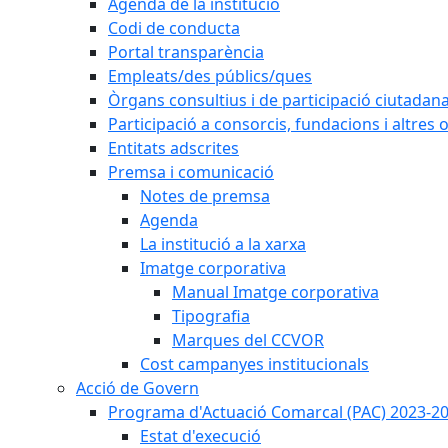
Agenda de la institució
Codi de conducta
Portal transparència
Empleats/des públics/ques
Òrgans consultius i de participació ciutadan
Participació a consorcis, fundacions i altres
Entitats adscrites
Premsa i comunicació
Notes de premsa
Agenda
La institució a la xarxa
Imatge corporativa
Manual Imatge corporativa
Tipografia
Marques del CCVOR
Cost campanyes institucionals
Acció de Govern
Programa d'Actuació Comarcal (PAC) 2023-2
Estat d'execució