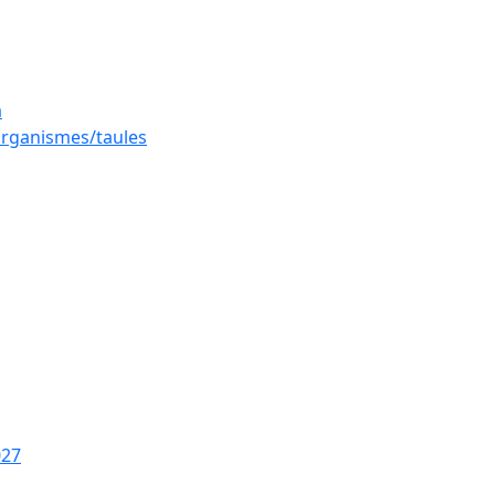
a
 organismes/taules
027