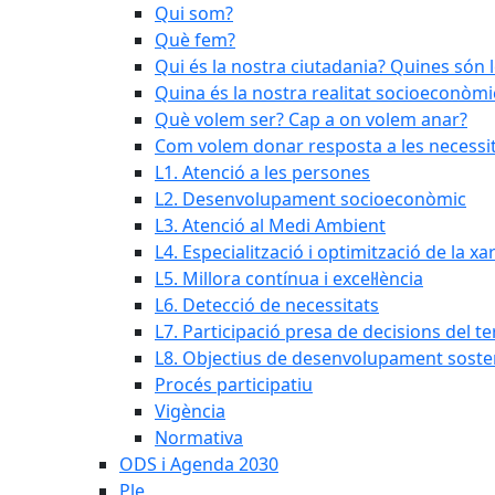
Qui som?
Què fem?
Qui és la nostra ciutadania? Quines són 
Quina és la nostra realitat socioeconòmi
Què volem ser? Cap a on volem anar?
Com volem donar resposta a les necessit
L1. Atenció a les persones
L2. Desenvolupament socioeconòmic
L3. Atenció al Medi Ambient
L4. Especialització i optimització de la x
L5. Millora contínua i excel·lència
L6. Detecció de necessitats
L7. Participació presa de decisions del ter
L8. Objectius de desenvolupament soste
Procés participatiu
Vigència
Normativa
ODS i Agenda 2030
Ple