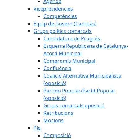
Agenda
Vicepresidències
Competències
Equip de Govern (Cartipàs)
Grups polítics comarcals
Candidatura de Progrés
Esquerra Republicana de Catalunya-
Acord Municipal
Compromís Municipal
Confluència
Coalició Alternativa Municipalista
(oposició)
Partido Popular/Partit Popular
(oposició)
Grups comarcals oposició
Retribucions
Mocions
Ple
Composició