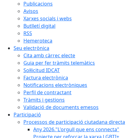
Publicacions
Avisos
Xarxes socials i webs
Butlletí digital
RSS
Hemeroteca
Seu electrònica
Cita amb càrrec electe
Guia per fer tràmits telemàtics
Sol·licitud IDCAT
Factura electrònica
Notificacions electròniques
Perfil de contractant
Tràmits i gestions
Validació de documents emesos
Participació
Processos de participació ciutadana directa
Any 2026."L'orgull que ens connecta"
Projecte per reforçar la xarxa LGBTI+