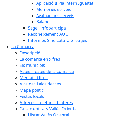
Aplicació II Pla intern Igualtat
Memòries serveis
Avaluacions serveis
Balanç
Segell infoparticipa
Reconeixement AOC
Informes Sindicatura Greuges
La Comarca
Descripció
La comarca en xifres
Els municipis
Actes i festes de la comarca
Mercats i fires
Alcaldes i alcaldesses
Mapa polític
Festes locals
Adreces i telèfons d'interès
Guia d'entitats Vallès Oriental
Llistat Vallès Oriental