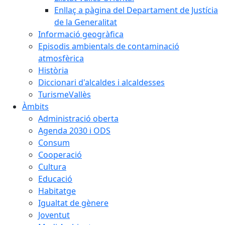
Enllaç a pàgina del Departament de Justícia
de la Generalitat
Informació geogràfica
Episodis ambientals de contaminació
atmosfèrica
Història
Diccionari d'alcaldes i alcaldesses
TurismeVallès
Àmbits
Administració oberta
Agenda 2030 i ODS
Consum
Cooperació
Cultura
Educació
Habitatge
Igualtat de gènere
Joventut