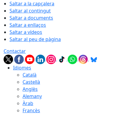
Saltar a la capçalera
Saltar al contingut
Saltar a documents
Saltar a enllaços
Saltar a vídeos
Saltar al peu de pàgina
Contactar
Idiomes
Català
Castellà
Anglès
Alemany
Àrab
Francès
07.08.2026 | 16:05