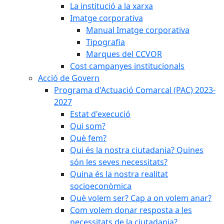
La institució a la xarxa
Imatge corporativa
Manual Imatge corporativa
Tipografia
Marques del CCVOR
Cost campanyes institucionals
Acció de Govern
Programa d'Actuació Comarcal (PAC) 2023-
2027
Estat d'execució
Qui som?
Què fem?
Qui és la nostra ciutadania? Quines
són les seves necessitats?
Quina és la nostra realitat
socioeconòmica
Què volem ser? Cap a on volem anar?
Com volem donar resposta a les
necessitats de la ciutadania?