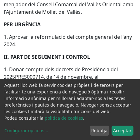
menjador del Consell Comarcal del Vallès Oriental amb
l'Ajuntament de Mollet del Vallès.
PER URGÈNCIA
1. Aprovar la reformulació del compte general de l'any
2024.
II. PART DE SEGUIMENT I CONTROL
1. Donar compte dels decrets de Presidència del
2025PRES000714, de 14 de novembre, al
2025PRES000784, d'11 de desembre.
Aquest lloc web fa servir cookies pròpies i de tercers per
facilitar-te una experiència de navegació òptima i recollir
2. Donar compte dels decrets de Gerència del
informació anònima per millorar i adaptar-nos a les teves
2025GER001937, de 14 de novembre, al 2025002067,
preferències i pautes de navegació. Navegar sense acceptar
les cookies limitarà la visibilitat i funcions del web.
d'11 de desembre.
Podeu consultar la
política de cookies
.
ÀREA D'HISENDA
Configurar opcions
...
Rebutja
Acceptar
3. Donar compte de l'informe de les conclusions i