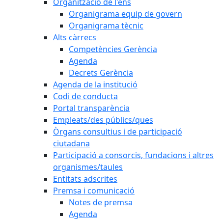
Organització de l'ens
Organigrama equip de govern
Organigrama tècnic
Alts càrrecs
Competències Gerència
Agenda
Decrets Gerència
Agenda de la institució
Codi de conducta
Portal transparència
Empleats/des públics/ques
Òrgans consultius i de participació
ciutadana
Participació a consorcis, fundacions i altres
organismes/taules
Entitats adscrites
Premsa i comunicació
Notes de premsa
Agenda