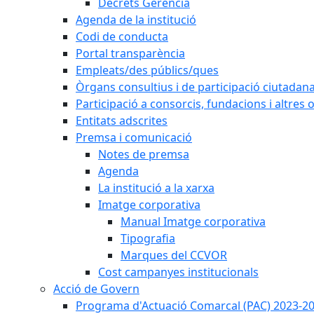
Decrets Gerència
Agenda de la institució
Codi de conducta
Portal transparència
Empleats/des públics/ques
Òrgans consultius i de participació ciutadan
Participació a consorcis, fundacions i altres
Entitats adscrites
Premsa i comunicació
Notes de premsa
Agenda
La institució a la xarxa
Imatge corporativa
Manual Imatge corporativa
Tipografia
Marques del CCVOR
Cost campanyes institucionals
Acció de Govern
Programa d'Actuació Comarcal (PAC) 2023-2