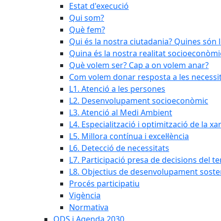
Estat d'execució
Qui som?
Què fem?
Qui és la nostra ciutadania? Quines són 
Quina és la nostra realitat socioeconòmi
Què volem ser? Cap a on volem anar?
Com volem donar resposta a les necessit
L1. Atenció a les persones
L2. Desenvolupament socioeconòmic
L3. Atenció al Medi Ambient
L4. Especialització i optimització de la x
L5. Millora contínua i excel·lència
L6. Detecció de necessitats
L7. Participació presa de decisions del ter
L8. Objectius de desenvolupament soste
Procés participatiu
Vigència
Normativa
ODS i Agenda 2030