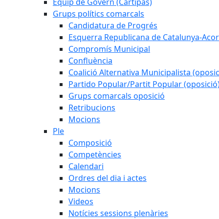
Equip de Govern (Cartipàs)
Grups polítics comarcals
Candidatura de Progrés
Esquerra Republicana de Catalunya-Acor
Compromís Municipal
Confluència
Coalició Alternativa Municipalista (oposic
Partido Popular/Partit Popular (oposició
Grups comarcals oposició
Retribucions
Mocions
Ple
Composició
Competències
Calendari
Ordres del dia i actes
Mocions
Videos
Notícies sessions plenàries