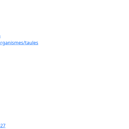
a
 organismes/taules
027