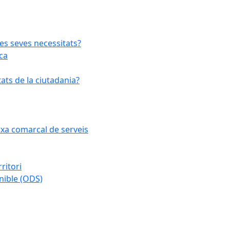
les seves necessitats?
ca
ats de la ciutadania?
arxa comarcal de serveis
ritori
nible (ODS)