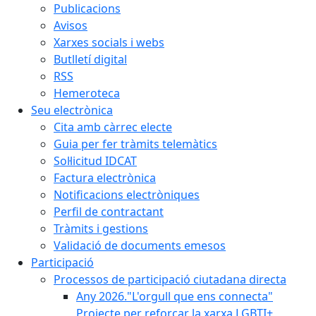
Publicacions
Avisos
Xarxes socials i webs
Butlletí digital
RSS
Hemeroteca
Seu electrònica
Cita amb càrrec electe
Guia per fer tràmits telemàtics
Sol·licitud IDCAT
Factura electrònica
Notificacions electròniques
Perfil de contractant
Tràmits i gestions
Validació de documents emesos
Participació
Processos de participació ciutadana directa
Any 2026."L'orgull que ens connecta"
Projecte per reforçar la xarxa LGBTI+