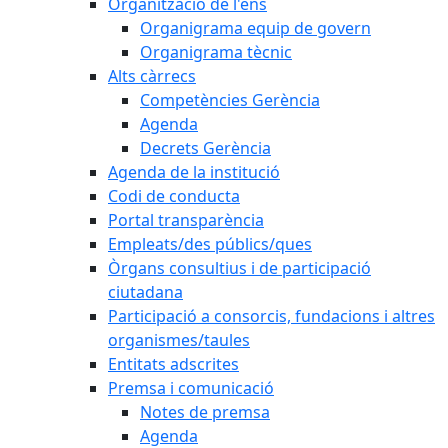
Organització de l'ens
Organigrama equip de govern
Organigrama tècnic
Alts càrrecs
Competències Gerència
Agenda
Decrets Gerència
Agenda de la institució
Codi de conducta
Portal transparència
Empleats/des públics/ques
Òrgans consultius i de participació
ciutadana
Participació a consorcis, fundacions i altres
organismes/taules
Entitats adscrites
Premsa i comunicació
Notes de premsa
Agenda