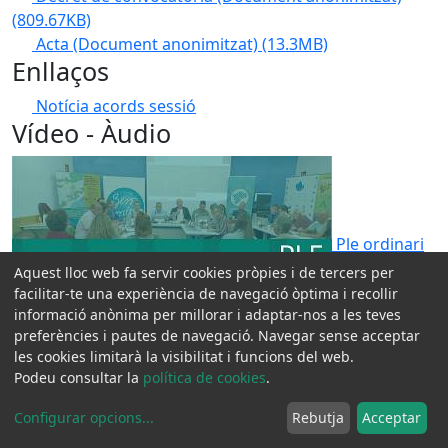
(809.67KB)
Acta (Document anonimitzat)
(13.3MB)
Enllaços
Notícia acords sessió
Vídeo - Àudio
Ple ordinari
Aquest lloc web fa servir cookies pròpies i de tercers per
facilitar-te una experiència de navegació òptima i recollir
informació anònima per millorar i adaptar-nos a les teves
preferències i pautes de navegació. Navegar sense acceptar
20/05/2026
les cookies limitarà la visibilitat i funcions del web.
RSS
Podeu consultar la
política de cookies
.
L'actualitat a un clic
Configurar opcions
...
Rebutja
Acceptar