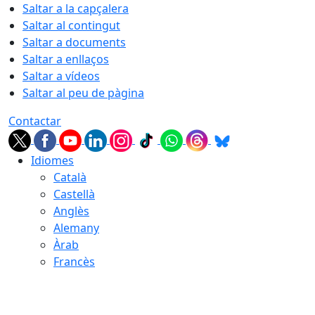
Saltar a la capçalera
Saltar al contingut
Saltar a documents
Saltar a enllaços
Saltar a vídeos
Saltar al peu de pàgina
Contactar
Idiomes
Català
Castellà
Anglès
Alemany
Àrab
Francès
06.08.2026 | 05:27