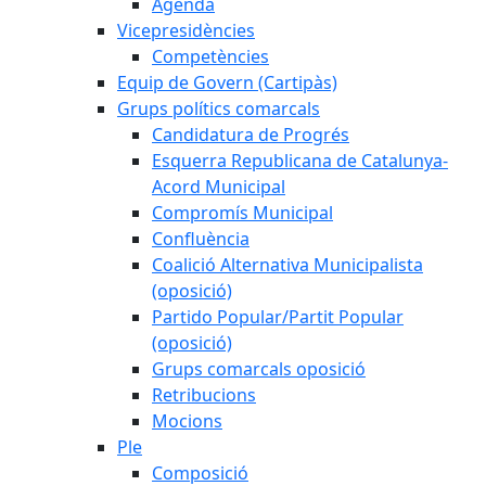
Agenda
Vicepresidències
Competències
Equip de Govern (Cartipàs)
Grups polítics comarcals
Candidatura de Progrés
Esquerra Republicana de Catalunya-
Acord Municipal
Compromís Municipal
Confluència
Coalició Alternativa Municipalista
(oposició)
Partido Popular/Partit Popular
(oposició)
Grups comarcals oposició
Retribucions
Mocions
Ple
Composició