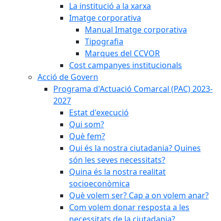
La institució a la xarxa
Imatge corporativa
Manual Imatge corporativa
Tipografia
Marques del CCVOR
Cost campanyes institucionals
Acció de Govern
Programa d'Actuació Comarcal (PAC) 2023-
2027
Estat d'execució
Qui som?
Què fem?
Qui és la nostra ciutadania? Quines
són les seves necessitats?
Quina és la nostra realitat
socioeconòmica
Què volem ser? Cap a on volem anar?
Com volem donar resposta a les
necessitats de la ciutadania?