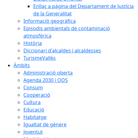
Enllaç a pàgina del Departament de Justícia
de la Generalitat
Informació geogràfica
Episodis ambientals de contaminació
atmosfèrica
Història
Diccionari d'alcaldes i alcaldesses
TurismeVallès
Àmbits
Administració oberta
Agenda 2030 i ODS
Consum
Cooperació
Cultura
Educació
Habitatge
Igualtat de gènere
Joventut