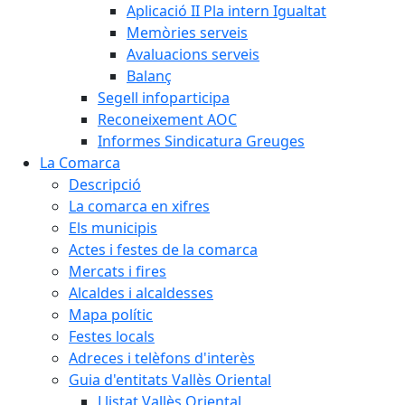
Aplicació II Pla intern Igualtat
Memòries serveis
Avaluacions serveis
Balanç
Segell infoparticipa
Reconeixement AOC
Informes Sindicatura Greuges
La Comarca
Descripció
La comarca en xifres
Els municipis
Actes i festes de la comarca
Mercats i fires
Alcaldes i alcaldesses
Mapa polític
Festes locals
Adreces i telèfons d'interès
Guia d'entitats Vallès Oriental
Llistat Vallès Oriental