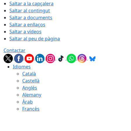
Saltar a la capçalera
Saltar al contingut
Saltar a documents
Saltar a enllaços
Saltar a vídeos
Saltar al peu de pàgina
Contactar
Idiomes
Català
Castellà
Anglès
Alemany
Àrab
Francès
07.08.2026 | 02:05