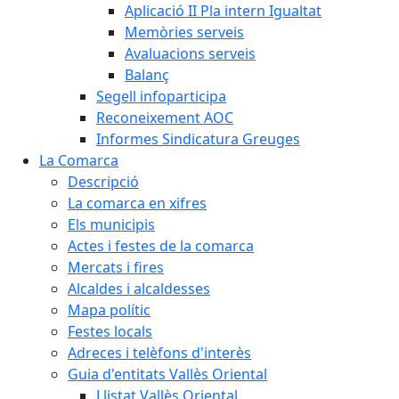
Aplicació II Pla intern Igualtat
Memòries serveis
Avaluacions serveis
Balanç
Segell infoparticipa
Reconeixement AOC
Informes Sindicatura Greuges
La Comarca
Descripció
La comarca en xifres
Els municipis
Actes i festes de la comarca
Mercats i fires
Alcaldes i alcaldesses
Mapa polític
Festes locals
Adreces i telèfons d'interès
Guia d'entitats Vallès Oriental
Llistat Vallès Oriental