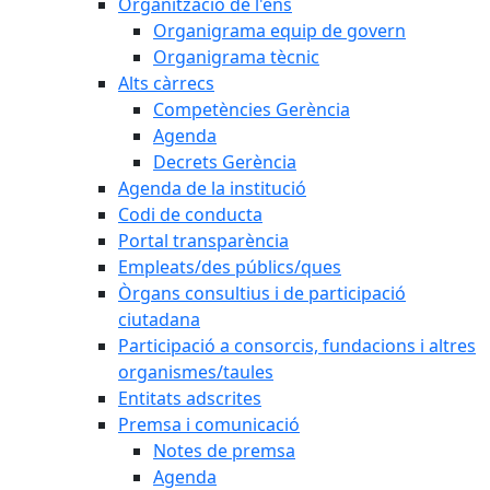
Organització de l'ens
Organigrama equip de govern
Organigrama tècnic
Alts càrrecs
Competències Gerència
Agenda
Decrets Gerència
Agenda de la institució
Codi de conducta
Portal transparència
Empleats/des públics/ques
Òrgans consultius i de participació
ciutadana
Participació a consorcis, fundacions i altres
organismes/taules
Entitats adscrites
Premsa i comunicació
Notes de premsa
Agenda