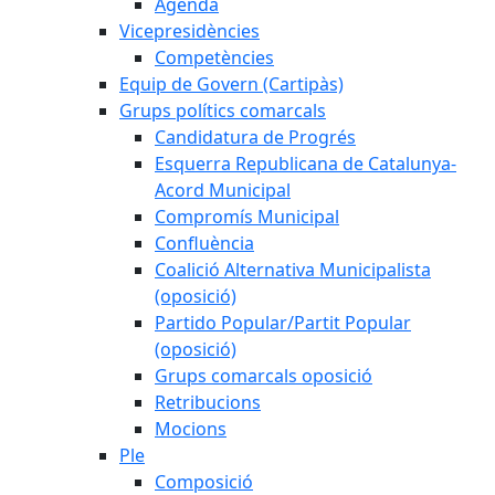
Agenda
Vicepresidències
Competències
Equip de Govern (Cartipàs)
Grups polítics comarcals
Candidatura de Progrés
Esquerra Republicana de Catalunya-
Acord Municipal
Compromís Municipal
Confluència
Coalició Alternativa Municipalista
(oposició)
Partido Popular/Partit Popular
(oposició)
Grups comarcals oposició
Retribucions
Mocions
Ple
Composició