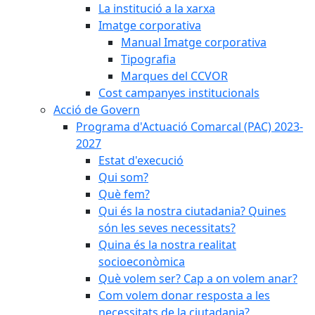
La institució a la xarxa
Imatge corporativa
Manual Imatge corporativa
Tipografia
Marques del CCVOR
Cost campanyes institucionals
Acció de Govern
Programa d'Actuació Comarcal (PAC) 2023-
2027
Estat d'execució
Qui som?
Què fem?
Qui és la nostra ciutadania? Quines
són les seves necessitats?
Quina és la nostra realitat
socioeconòmica
Què volem ser? Cap a on volem anar?
Com volem donar resposta a les
necessitats de la ciutadania?