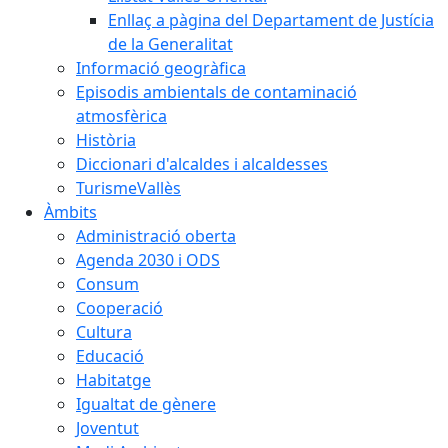
Enllaç a pàgina del Departament de Justícia
de la Generalitat
Informació geogràfica
Episodis ambientals de contaminació
atmosfèrica
Història
Diccionari d'alcaldes i alcaldesses
TurismeVallès
Àmbits
Administració oberta
Agenda 2030 i ODS
Consum
Cooperació
Cultura
Educació
Habitatge
Igualtat de gènere
Joventut