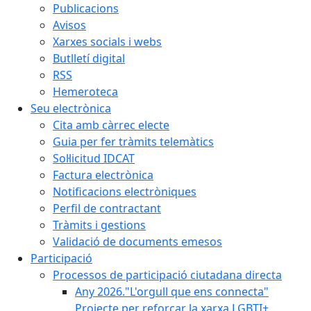
Publicacions
Avisos
Xarxes socials i webs
Butlletí digital
RSS
Hemeroteca
Seu electrònica
Cita amb càrrec electe
Guia per fer tràmits telemàtics
Sol·licitud IDCAT
Factura electrònica
Notificacions electròniques
Perfil de contractant
Tràmits i gestions
Validació de documents emesos
Participació
Processos de participació ciutadana directa
Any 2026."L'orgull que ens connecta"
Projecte per reforçar la xarxa LGBTI+