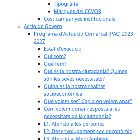
Tipografia
Marques del CCVOR
Cost campanyes institucionals
Acció de Govern
Programa d'Actuació Comarcal (PAC) 2023-
2027
Estat d'execució
Qui som?
Què fem?
Qui és la nostra ciutadania? Quines
són les seves necessitats?
Quina és la nostra realitat
socioeconòmica
Què volem ser? Cap a on volem anar?
Com volem donar resposta a les
necessitats de la ciutadania?
L1. Atenció a les persones
L2. Desenvolupament socioeconòmic
L3. Atenció al Medi Ambient