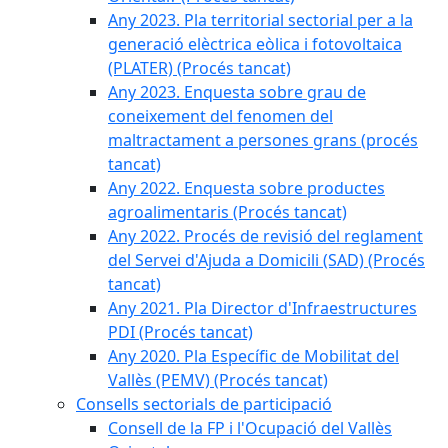
Any 2023. Pla territorial sectorial per a la
generació elèctrica eòlica i fotovoltaica
(PLATER) (Procés tancat)
Any 2023. Enquesta sobre grau de
coneixement del fenomen del
maltractament a persones grans (procés
tancat)
Any 2022. Enquesta sobre productes
agroalimentaris (Procés tancat)
Any 2022. Procés de revisió del reglament
del Servei d'Ajuda a Domicili (SAD) (Procés
tancat)
Any 2021. Pla Director d'Infraestructures
PDI (Procés tancat)
Any 2020. Pla Específic de Mobilitat del
Vallès (PEMV) (Procés tancat)
Consells sectorials de participació
Consell de la FP i l'Ocupació del Vallès