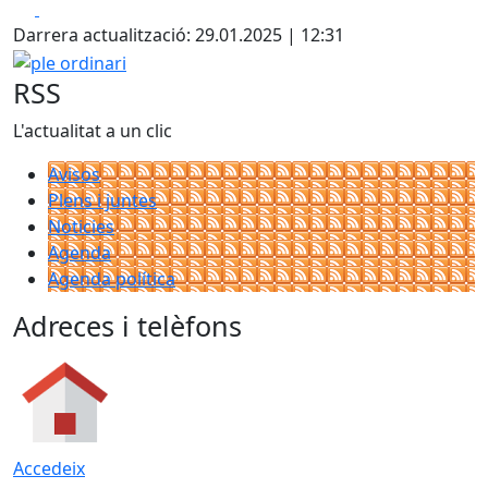
Facebook
X
+
Darrera actualització: 29.01.2025 | 12:31
−
ple ordinari
RSS
L'actualitat a un clic
Avisos
Plens i juntes
Noticies
Agenda
Agenda política
Adreces i telèfons
Accedeix