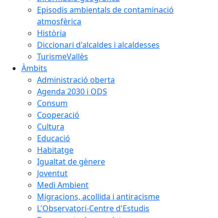
Episodis ambientals de contaminació
atmosfèrica
Història
Diccionari d'alcaldes i alcaldesses
TurismeVallès
Àmbits
Administració oberta
Agenda 2030 i ODS
Consum
Cooperació
Cultura
Educació
Habitatge
Igualtat de gènere
Joventut
Medi Ambient
Migracions, acollida i antiracisme
L'Observatori-Centre d'Estudis