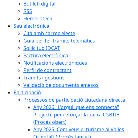
Butlletí digital
RSS
Hemeroteca
Seu electrònica
Cita amb càrrec electe
Guia per fer tràmits telemàtics
Sol·licitud IDCAT
Factura electrònica
Notificacions electròniques
Perfil de contractant
Tràmits i gestions
Validació de documents emesos
Participació
Processos de participació ciutadana directa
Any 2026."L'orgull que ens connecta"
Projecte per reforçar la xarxa LGBTI+
(Procés obert)
Any 2025. Com veus el turisme al Vallès
Oriental? (Procés tancat)