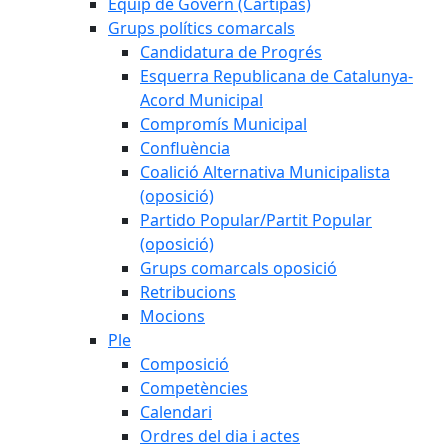
Equip de Govern (Cartipàs)
Grups polítics comarcals
Candidatura de Progrés
Esquerra Republicana de Catalunya-
Acord Municipal
Compromís Municipal
Confluència
Coalició Alternativa Municipalista
(oposició)
Partido Popular/Partit Popular
(oposició)
Grups comarcals oposició
Retribucions
Mocions
Ple
Composició
Competències
Calendari
Ordres del dia i actes