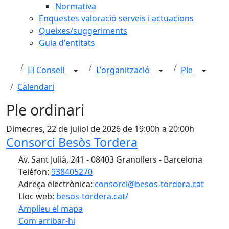
Normativa
Enquestes valoració serveis i actuacions
Queixes/suggeriments
Guia d'entitats
El Consell
L'organització
Ple
Calendari
Ple ordinari
Dimecres, 22 de juliol de 2026 de 19:00h a 20:00h
Consorci Besòs Tordera
Av. Sant Julià, 241 - 08403 Granollers - Barcelona
Telèfon:
938405270
Adreça electrònica:
consorci@besos-tordera.cat
Lloc web:
besos-tordera.cat/
Amplieu el mapa
Com arribar-hi
Leaflet
| ©
OpenStreetMap
contributors