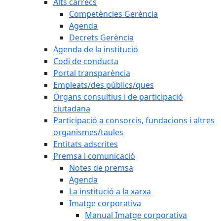
Alts càrrecs
Competències Gerència
Agenda
Decrets Gerència
Agenda de la institució
Codi de conducta
Portal transparència
Empleats/des públics/ques
Òrgans consultius i de participació
ciutadana
Participació a consorcis, fundacions i altres
organismes/taules
Entitats adscrites
Premsa i comunicació
Notes de premsa
Agenda
La institució a la xarxa
Imatge corporativa
Manual Imatge corporativa