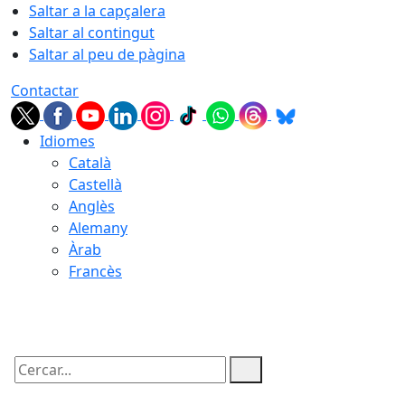
Saltar a la capçalera
Saltar al contingut
Saltar al peu de pàgina
Contactar
Idiomes
Català
Castellà
Anglès
Alemany
Àrab
Francès
06.08.2026 | 13:31
Cercar: