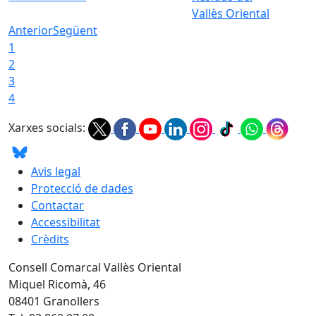
Vallès Oriental
Anterior
Següent
1
2
3
4
Xarxes socials:
Avis legal
Protecció de dades
Contactar
Accessibilitat
Crèdits
Consell Comarcal Vallès Oriental
Miquel Ricomà, 46
08401 Granollers