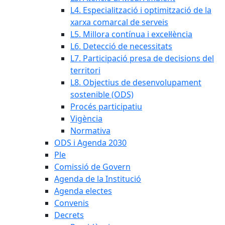
L4. Especialització i optimització de la
xarxa comarcal de serveis
L5. Millora contínua i excel·lència
L6. Detecció de necessitats
L7. Participació presa de decisions del
territori
L8. Objectius de desenvolupament
sostenible (ODS)
Procés participatiu
Vigència
Normativa
ODS i Agenda 2030
Ple
Comissió de Govern
Agenda de la Institució
Agenda electes
Convenis
Decrets