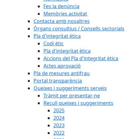
Fes la denúncia
Memòries activitat
Contacta amb nosaltres
Òrgans consultius / Consells sectorials
Pla d'integritat ètica
Codi ètic
Pla d'integritat ètica
Accions del Pla d'integritat ètica
Actes aprovació
Pla de mesures antifrau
Portal transparència
Queixes i suggeriments serveis
Tràmit per presentar-ne
Recull queixes i suggeriments
2025
2024
2023
2022