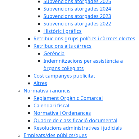
Subvencions atorgades 2025
Subvencions atorgades 2024
Subvencions atorgades 2023
Subvencions atorgades 2022
Històric i gràfics
Retribucions grups polítics i càrrecs electes
Retribucions alts càrrecs
Gerència
Indemnitzacions per assistència a
òrgans col·legiats
Cost campanyes publicitat
Altres
Normativa i anuncis
Reglament Orgànic Comarcal
Calendari fiscal
Normativa i Ordenances
Quadre de classificació documental
Resolucions administratives i judicials
Empleats/des públics/ques