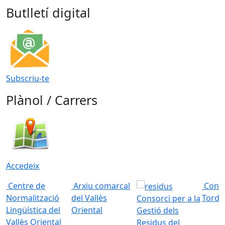
Butlletí digital
Subscriu-te
Plànol / Carrers
Accedeix
Centre de
Arxiu comarcal
Conso
Normalització
del Vallès
Torde
Consorci per a la
Lingüística del
Oriental
Gestió dels
Vallès Oriental
Residus del