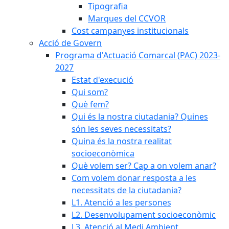
Tipografia
Marques del CCVOR
Cost campanyes institucionals
Acció de Govern
Programa d'Actuació Comarcal (PAC) 2023-
2027
Estat d'execució
Qui som?
Què fem?
Qui és la nostra ciutadania? Quines
són les seves necessitats?
Quina és la nostra realitat
socioeconòmica
Què volem ser? Cap a on volem anar?
Com volem donar resposta a les
necessitats de la ciutadania?
L1. Atenció a les persones
L2. Desenvolupament socioeconòmic
L3. Atenció al Medi Ambient