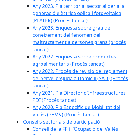
Any 2023. Pla territorial sectorial per a la
generació elèctrica eòlica i fotovoltaica
(PLATER) (Procés tancat)
Any 2023. Enquesta sobre grau de
coneixement del fenomen del
maltractament a persones grans (procés
tancat)
Any 2022. Enquesta sobre productes
agroalimentaris (Procés tancat)
Any 2022. Procés de revisió del reglament
del Servei d'Ajuda a Domicili (SAD) (Procés
tancat)
Any 2021. Pla Director d'Infraestructures
PDI (Procés tancat)
Any 2020. Pla Específic de Mobilitat del
Vallès (PEMV) (Procés tancat)
Consells sectorials de participació
Consell de la FP i l'Ocupació del Vallès