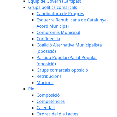
Equip de Govern (Cartipàs)
Grups polítics comarcals
Candidatura de Progrés
Esquerra Republicana de Catalunya-
Acord Municipal
Compromís Municipal
Confluència
Coalició Alternativa Municipalista
(oposició)
Partido Popular/Partit Popular
(oposició)
Grups comarcals oposició
Retribucions
Mocions
Ple
Composició
Competències
Calendari
Ordres del dia i actes