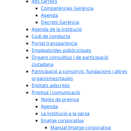
Alts càrrecs
Competències Gerència
Agenda
Decrets Gerència
Agenda de la institució
Codi de conducta
Portal transparència
Empleats/des públics/ques
Òrgans consultius i de participació
ciutadana
Participació a consorcis, fundacions i altres
organismes/taules
Entitats adscrites
Premsa i comunicació
Notes de premsa
Agenda
La institució a la xarxa
Imatge corporativa
Manual Imatge corporativa