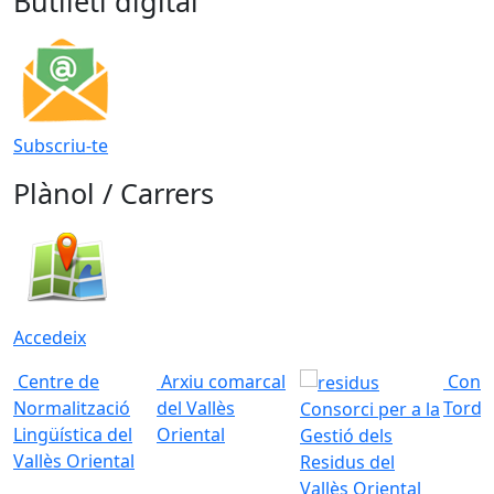
Butlletí digital
Subscriu-te
Plànol / Carrers
Accedeix
Centre de
Arxiu comarcal
Conso
Normalització
del Vallès
Torde
Consorci per a la
Lingüística del
Oriental
Gestió dels
Vallès Oriental
Residus del
Vallès Oriental