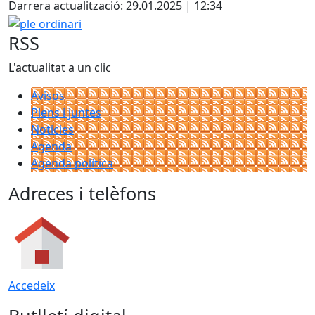
Darrera actualització: 29.01.2025 | 12:34
−
ple ordinari
RSS
L'actualitat a un clic
Avisos
Plens i juntes
Noticies
Agenda
Agenda política
Adreces i telèfons
Accedeix