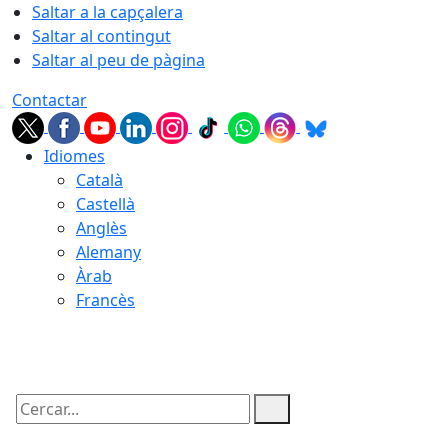
Saltar a la capçalera
Saltar al contingut
Saltar al peu de pàgina
Contactar
Idiomes
Català
Castellà
Anglès
Alemany
Àrab
Francès
09.08.2026 | 07:43
Cercar: