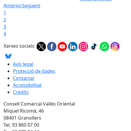
Anterior
Següent
1
2
3
4
Xarxes socials:
Avis legal
Protecció de dades
Contactar
Accessibilitat
Crèdits
Consell Comarcal Vallès Oriental
Miquel Ricomà, 46
08401 Granollers
Tel. 93 860 07 00