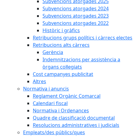
Subvencions atorgades 2025
Subvencions atorgades 2024
Subvencions atorgades 2023
Subvencions atorgades 2022
Històric i gràfics
Retribucions grups polítics i càrrecs electes
Retribucions alts càrrecs
Gerència
Indemnitzacions per assistència a
òrgans col·legiats
Cost campanyes publicitat
Altres
Normativa i anuncis
Reglament Orgànic Comarcal
Calendari fiscal
Normativa i Ordenances
Quadre de classificació documental
Resolucions administratives i judicials
Empleats/des públics/ques