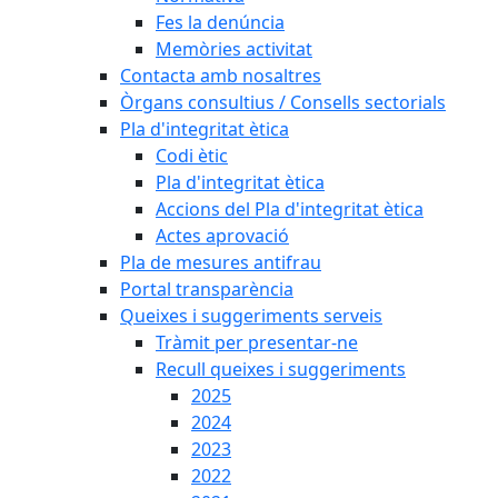
Fes la denúncia
Memòries activitat
Contacta amb nosaltres
Òrgans consultius / Consells sectorials
Pla d'integritat ètica
Codi ètic
Pla d'integritat ètica
Accions del Pla d'integritat ètica
Actes aprovació
Pla de mesures antifrau
Portal transparència
Queixes i suggeriments serveis
Tràmit per presentar-ne
Recull queixes i suggeriments
2025
2024
2023
2022