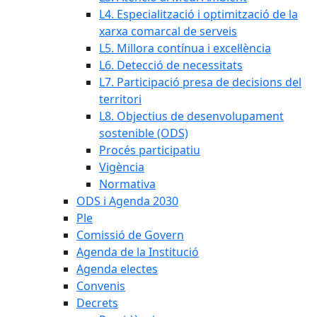
L4. Especialització i optimització de la
xarxa comarcal de serveis
L5. Millora contínua i excel·lència
L6. Detecció de necessitats
L7. Participació presa de decisions del
territori
L8. Objectius de desenvolupament
sostenible (ODS)
Procés participatiu
Vigència
Normativa
ODS i Agenda 2030
Ple
Comissió de Govern
Agenda de la Institució
Agenda electes
Convenis
Decrets