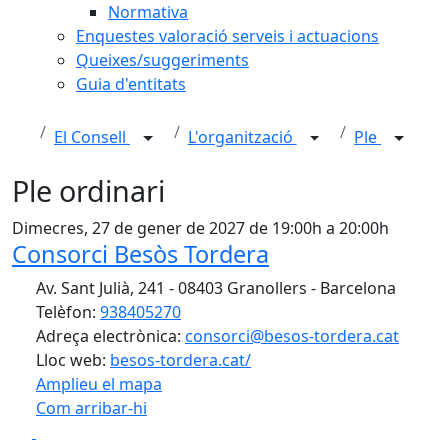
Normativa
Enquestes valoració serveis i actuacions
Queixes/suggeriments
Guia d'entitats
El Consell
L'organització
Ple
Ple ordinari
Dimecres, 27 de gener de 2027 de 19:00h a 20:00h
Consorci Besòs Tordera
Av. Sant Julià, 241 - 08403 Granollers - Barcelona
Telèfon:
938405270
Adreça electrònica:
consorci@besos-tordera.cat
Lloc web:
besos-tordera.cat/
Amplieu el mapa
Com arribar-hi
Leaflet
| ©
OpenStreetMap
contributors
Facebook
X
+