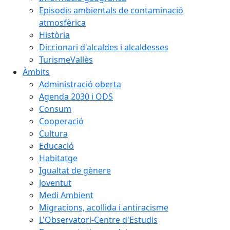
Episodis ambientals de contaminació
atmosfèrica
Història
Diccionari d'alcaldes i alcaldesses
TurismeVallès
Àmbits
Administració oberta
Agenda 2030 i ODS
Consum
Cooperació
Cultura
Educació
Habitatge
Igualtat de gènere
Joventut
Medi Ambient
Migracions, acollida i antiracisme
L'Observatori-Centre d'Estudis