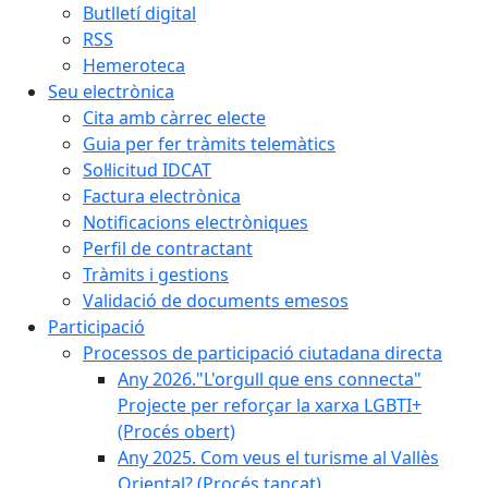
Butlletí digital
RSS
Hemeroteca
Seu electrònica
Cita amb càrrec electe
Guia per fer tràmits telemàtics
Sol·licitud IDCAT
Factura electrònica
Notificacions electròniques
Perfil de contractant
Tràmits i gestions
Validació de documents emesos
Participació
Processos de participació ciutadana directa
Any 2026."L'orgull que ens connecta"
Projecte per reforçar la xarxa LGBTI+
(Procés obert)
Any 2025. Com veus el turisme al Vallès
Oriental? (Procés tancat)