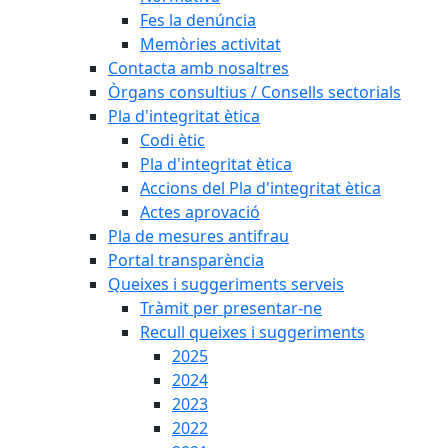
Fes la denúncia
Memòries activitat
Contacta amb nosaltres
Òrgans consultius / Consells sectorials
Pla d'integritat ètica
Codi ètic
Pla d'integritat ètica
Accions del Pla d'integritat ètica
Actes aprovació
Pla de mesures antifrau
Portal transparència
Queixes i suggeriments serveis
Tràmit per presentar-ne
Recull queixes i suggeriments
2025
2024
2023
2022