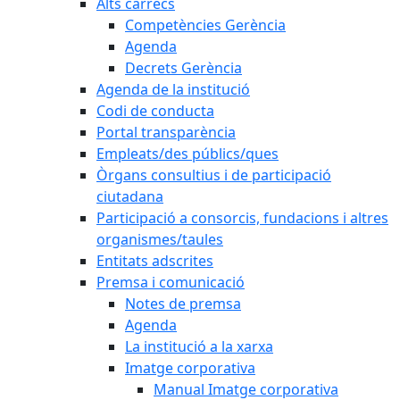
Alts càrrecs
Competències Gerència
Agenda
Decrets Gerència
Agenda de la institució
Codi de conducta
Portal transparència
Empleats/des públics/ques
Òrgans consultius i de participació
ciutadana
Participació a consorcis, fundacions i altres
organismes/taules
Entitats adscrites
Premsa i comunicació
Notes de premsa
Agenda
La institució a la xarxa
Imatge corporativa
Manual Imatge corporativa