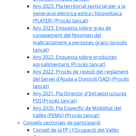
Any 2023. Pla territorial sectorial per a la
generació elèctrica eòlica i fotovoltaica
(PLATER) (Procés tancat)
Any 2023. Enquesta sobre grau de
coneixement del fenomen del
maltractament a persones grans (procés
tancat)
Any 2022. Enquesta sobre productes
agroalimentaris (Procés tancat)
Any 2022. Procés de revisió del reglament
del Servei d'Ajuda a Domicili (SAD) (Procés
tancat)
Any 2021. Pla Director d'Infraestructures
PDI (Procés tancat)
Any 2020. Pla Específic de Mobilitat del
Vallès (PEMV) (Procés tancat)
Consells sectorials de participació
Consell de la FP i l'Ocupació del Vallès