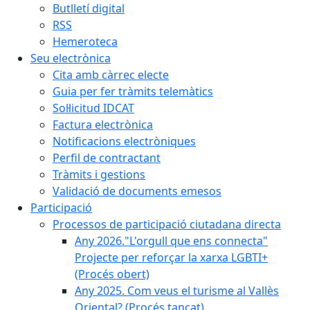
Butlletí digital
RSS
Hemeroteca
Seu electrònica
Cita amb càrrec electe
Guia per fer tràmits telemàtics
Sol·licitud IDCAT
Factura electrònica
Notificacions electròniques
Perfil de contractant
Tràmits i gestions
Validació de documents emesos
Participació
Processos de participació ciutadana directa
Any 2026."L'orgull que ens connecta"
Projecte per reforçar la xarxa LGBTI+
(Procés obert)
Any 2025. Com veus el turisme al Vallès
Oriental? (Procés tancat)