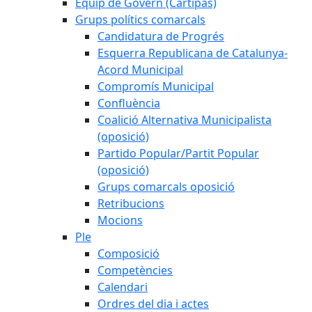
Equip de Govern (Cartipàs)
Grups polítics comarcals
Candidatura de Progrés
Esquerra Republicana de Catalunya-
Acord Municipal
Compromís Municipal
Confluència
Coalició Alternativa Municipalista
(oposició)
Partido Popular/Partit Popular
(oposició)
Grups comarcals oposició
Retribucions
Mocions
Ple
Composició
Competències
Calendari
Ordres del dia i actes