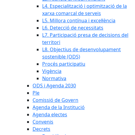
L4. Especialització i optimització de la
xarxa comarcal de serveis
L5. Millora contínua i excel·lència
L6. Detecció de necessitats
L7. Participació presa de decisions del
territori
L8. Objectius de desenvolupament
sostenible (ODS)
Procés participatiu
Vigència
Normativa
ODS i Agenda 2030
Ple
Comissió de Govern
Agenda de la Institució
Agenda electes
Convenis
Decrets