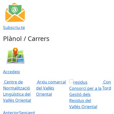
Subscriu-te
Plànol / Carrers
Accedeix
Centre de
Arxiu comarcal
Conso
Normalització
del Vallès
Torde
Consorci per a la
Lingüística del
Oriental
Gestió dels
Vallès Oriental
Residus del
Vallès Oriental
Anterior
Següent