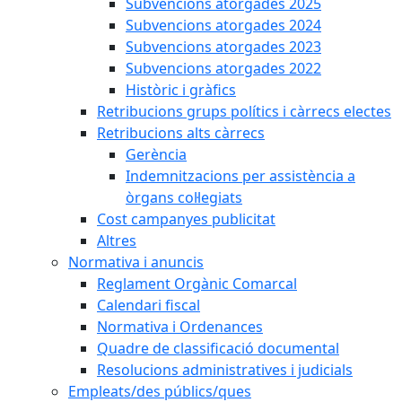
Subvencions atorgades 2025
Subvencions atorgades 2024
Subvencions atorgades 2023
Subvencions atorgades 2022
Històric i gràfics
Retribucions grups polítics i càrrecs electes
Retribucions alts càrrecs
Gerència
Indemnitzacions per assistència a
òrgans col·legiats
Cost campanyes publicitat
Altres
Normativa i anuncis
Reglament Orgànic Comarcal
Calendari fiscal
Normativa i Ordenances
Quadre de classificació documental
Resolucions administratives i judicials
Empleats/des públics/ques