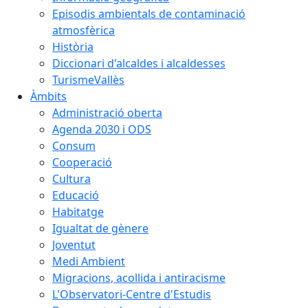
Episodis ambientals de contaminació
atmosfèrica
Història
Diccionari d'alcaldes i alcaldesses
TurismeVallès
Àmbits
Administració oberta
Agenda 2030 i ODS
Consum
Cooperació
Cultura
Educació
Habitatge
Igualtat de gènere
Joventut
Medi Ambient
Migracions, acollida i antiracisme
L'Observatori-Centre d'Estudis