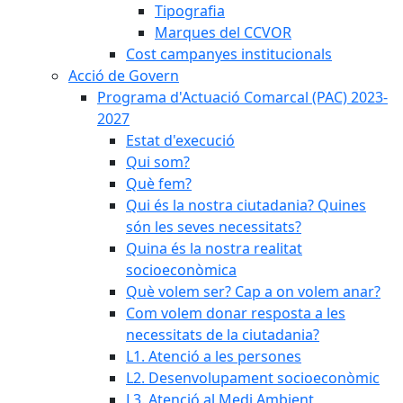
Tipografia
Marques del CCVOR
Cost campanyes institucionals
Acció de Govern
Programa d'Actuació Comarcal (PAC) 2023-
2027
Estat d'execució
Qui som?
Què fem?
Qui és la nostra ciutadania? Quines
són les seves necessitats?
Quina és la nostra realitat
socioeconòmica
Què volem ser? Cap a on volem anar?
Com volem donar resposta a les
necessitats de la ciutadania?
L1. Atenció a les persones
L2. Desenvolupament socioeconòmic
L3. Atenció al Medi Ambient