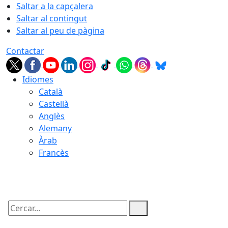
Saltar a la capçalera
Saltar al contingut
Saltar al peu de pàgina
Contactar
Idiomes
Català
Castellà
Anglès
Alemany
Àrab
Francès
09.08.2026 | 09:21
Cercar: