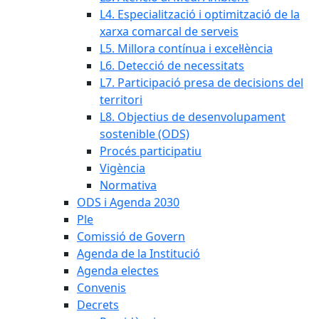
L4. Especialització i optimització de la
xarxa comarcal de serveis
L5. Millora contínua i excel·lència
L6. Detecció de necessitats
L7. Participació presa de decisions del
territori
L8. Objectius de desenvolupament
sostenible (ODS)
Procés participatiu
Vigència
Normativa
ODS i Agenda 2030
Ple
Comissió de Govern
Agenda de la Institució
Agenda electes
Convenis
Decrets