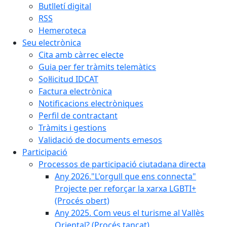
Butlletí digital
RSS
Hemeroteca
Seu electrònica
Cita amb càrrec electe
Guia per fer tràmits telemàtics
Sol·licitud IDCAT
Factura electrònica
Notificacions electròniques
Perfil de contractant
Tràmits i gestions
Validació de documents emesos
Participació
Processos de participació ciutadana directa
Any 2026."L'orgull que ens connecta"
Projecte per reforçar la xarxa LGBTI+
(Procés obert)
Any 2025. Com veus el turisme al Vallès
Oriental? (Procés tancat)