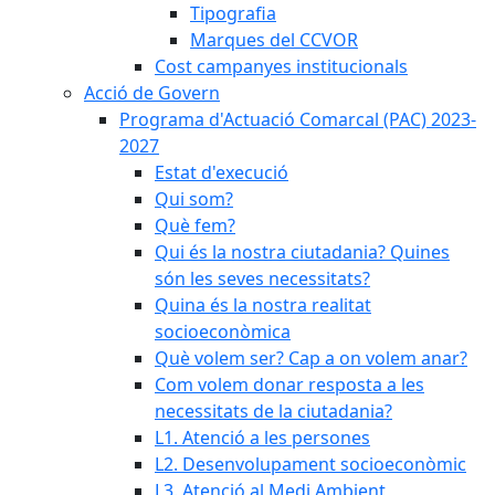
Tipografia
Marques del CCVOR
Cost campanyes institucionals
Acció de Govern
Programa d'Actuació Comarcal (PAC) 2023-
2027
Estat d'execució
Qui som?
Què fem?
Qui és la nostra ciutadania? Quines
són les seves necessitats?
Quina és la nostra realitat
socioeconòmica
Què volem ser? Cap a on volem anar?
Com volem donar resposta a les
necessitats de la ciutadania?
L1. Atenció a les persones
L2. Desenvolupament socioeconòmic
L3. Atenció al Medi Ambient