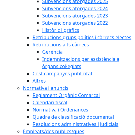
Subvencions atorgades 2025
Subvencions atorgades 2024
Subvencions atorgades 2023
Subvencions atorgades 2022
Històric i gràfics
Retribucions grups polítics i càrrecs electes
Retribucions alts càrrecs
Gerència
Indemnitzacions per assistència a
òrgans col·legiats
Cost campanyes publicitat
Altres
Normativa i anuncis
Reglament Orgànic Comarcal
Calendari fiscal
Normativa i Ordenances
Quadre de classificació documental
Resolucions administratives i judicials
Empleats/des públics/ques