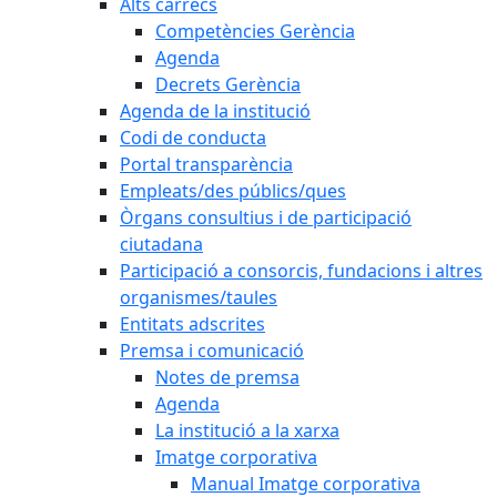
Alts càrrecs
Competències Gerència
Agenda
Decrets Gerència
Agenda de la institució
Codi de conducta
Portal transparència
Empleats/des públics/ques
Òrgans consultius i de participació
ciutadana
Participació a consorcis, fundacions i altres
organismes/taules
Entitats adscrites
Premsa i comunicació
Notes de premsa
Agenda
La institució a la xarxa
Imatge corporativa
Manual Imatge corporativa