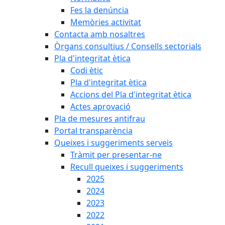
Fes la denúncia
Memòries activitat
Contacta amb nosaltres
Òrgans consultius / Consells sectorials
Pla d'integritat ètica
Codi ètic
Pla d'integritat ètica
Accions del Pla d'integritat ètica
Actes aprovació
Pla de mesures antifrau
Portal transparència
Queixes i suggeriments serveis
Tràmit per presentar-ne
Recull queixes i suggeriments
2025
2024
2023
2022