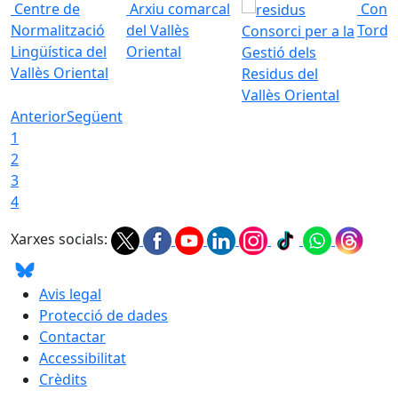
Centre de
Arxiu comarcal
Conso
Normalització
del Vallès
Torde
Consorci per a la
Lingüística del
Oriental
Gestió dels
Vallès Oriental
Residus del
Vallès Oriental
Anterior
Següent
1
2
3
4
Xarxes socials:
Avis legal
Protecció de dades
Contactar
Accessibilitat
Crèdits