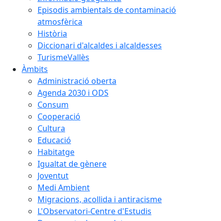
Episodis ambientals de contaminació
atmosfèrica
Història
Diccionari d'alcaldes i alcaldesses
TurismeVallès
Àmbits
Administració oberta
Agenda 2030 i ODS
Consum
Cooperació
Cultura
Educació
Habitatge
Igualtat de gènere
Joventut
Medi Ambient
Migracions, acollida i antiracisme
L'Observatori-Centre d'Estudis