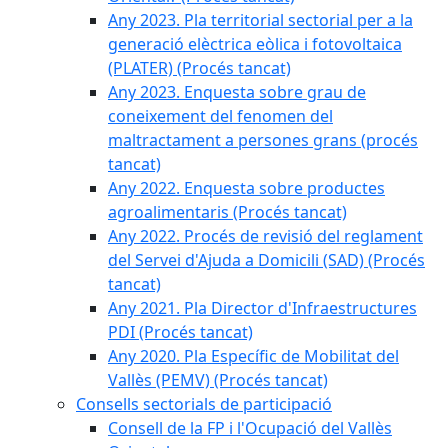
Any 2023. Pla territorial sectorial per a la
generació elèctrica eòlica i fotovoltaica
(PLATER) (Procés tancat)
Any 2023. Enquesta sobre grau de
coneixement del fenomen del
maltractament a persones grans (procés
tancat)
Any 2022. Enquesta sobre productes
agroalimentaris (Procés tancat)
Any 2022. Procés de revisió del reglament
del Servei d'Ajuda a Domicili (SAD) (Procés
tancat)
Any 2021. Pla Director d'Infraestructures
PDI (Procés tancat)
Any 2020. Pla Específic de Mobilitat del
Vallès (PEMV) (Procés tancat)
Consells sectorials de participació
Consell de la FP i l'Ocupació del Vallès