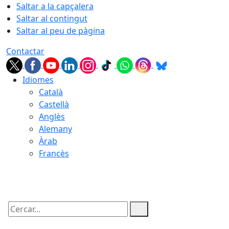
Saltar a la capçalera
Saltar al contingut
Saltar al peu de pàgina
Contactar
Idiomes
Català
Castellà
Anglès
Alemany
Àrab
Francès
09.08.2026 | 05:29
Cercar: