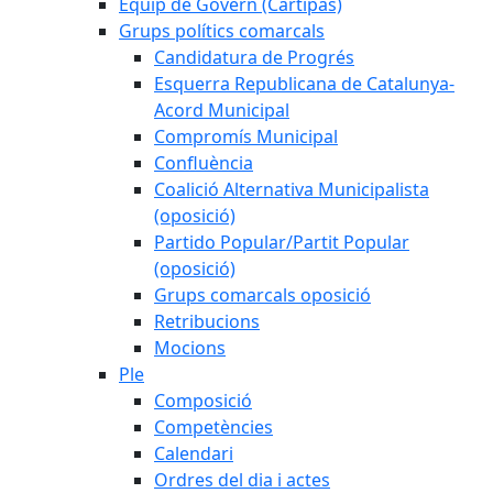
Equip de Govern (Cartipàs)
Grups polítics comarcals
Candidatura de Progrés
Esquerra Republicana de Catalunya-
Acord Municipal
Compromís Municipal
Confluència
Coalició Alternativa Municipalista
(oposició)
Partido Popular/Partit Popular
(oposició)
Grups comarcals oposició
Retribucions
Mocions
Ple
Composició
Competències
Calendari
Ordres del dia i actes