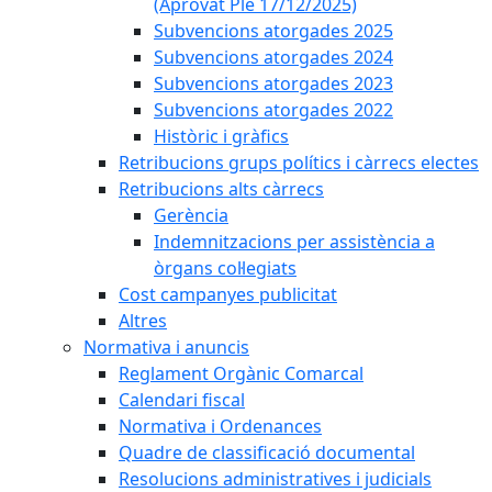
(Aprovat Ple 17/12/2025)
Subvencions atorgades 2025
Subvencions atorgades 2024
Subvencions atorgades 2023
Subvencions atorgades 2022
Històric i gràfics
Retribucions grups polítics i càrrecs electes
Retribucions alts càrrecs
Gerència
Indemnitzacions per assistència a
òrgans col·legiats
Cost campanyes publicitat
Altres
Normativa i anuncis
Reglament Orgànic Comarcal
Calendari fiscal
Normativa i Ordenances
Quadre de classificació documental
Resolucions administratives i judicials