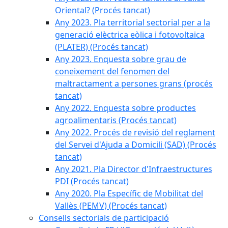
Oriental? (Procés tancat)
Any 2023. Pla territorial sectorial per a la
generació elèctrica eòlica i fotovoltaica
(PLATER) (Procés tancat)
Any 2023. Enquesta sobre grau de
coneixement del fenomen del
maltractament a persones grans (procés
tancat)
Any 2022. Enquesta sobre productes
agroalimentaris (Procés tancat)
Any 2022. Procés de revisió del reglament
del Servei d'Ajuda a Domicili (SAD) (Procés
tancat)
Any 2021. Pla Director d'Infraestructures
PDI (Procés tancat)
Any 2020. Pla Específic de Mobilitat del
Vallès (PEMV) (Procés tancat)
Consells sectorials de participació