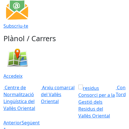
Subscriu-te
Plànol / Carrers
Accedeix
Centre de
Arxiu comarcal
Conso
Normalització
del Vallès
Torde
Consorci per a la
Lingüística del
Oriental
Gestió dels
Vallès Oriental
Residus del
Vallès Oriental
Anterior
Següent