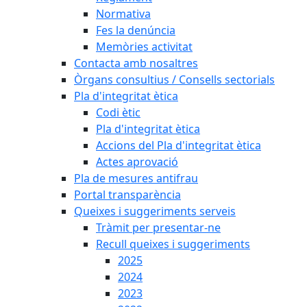
Normativa
Fes la denúncia
Memòries activitat
Contacta amb nosaltres
Òrgans consultius / Consells sectorials
Pla d'integritat ètica
Codi ètic
Pla d'integritat ètica
Accions del Pla d'integritat ètica
Actes aprovació
Pla de mesures antifrau
Portal transparència
Queixes i suggeriments serveis
Tràmit per presentar-ne
Recull queixes i suggeriments
2025
2024
2023