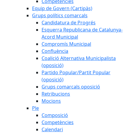
Competències
Equip de Govern (Cartipàs)
Grups polítics comarcals
Candidatura de Progrés
Esquerra Republicana de Catalunya-
Acord Municipal
Compromís Municipal
Confluència
Coalició Alternativa Municipalista
(oposició)
Partido Popular/Partit Popular
(oposició)
Grups comarcals oposició
Retribucions
Mocions
Ple
Composició
Competències
Calendari