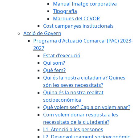
Manual Imatge corporativa
Tipografia
Marques del CCVOR
Cost campanyes institucionals
Acció de Govern
Programa d'Actuació Comarcal (PAC) 2023-
2027
Estat d'execució
Qui som?
Què fem?
Qui és la nostra ciutadania? Quines
són les seves necessitats?
Quina és la nostra realitat
socioeconòmica
Què volem ser? Cap a on volem anar?
Com volem donar resposta a les
necessitats de la ciutadania?
L1. Atenció a les persones
L2. Desenvolupament socioeconòmic