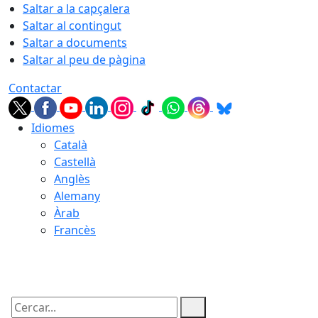
Saltar a la capçalera
Saltar al contingut
Saltar a documents
Saltar al peu de pàgina
Contactar
Idiomes
Català
Castellà
Anglès
Alemany
Àrab
Francès
06.08.2026 | 03:50