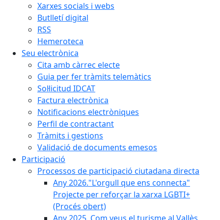
Xarxes socials i webs
Butlletí digital
RSS
Hemeroteca
Seu electrònica
Cita amb càrrec electe
Guia per fer tràmits telemàtics
Sol·licitud IDCAT
Factura electrònica
Notificacions electròniques
Perfil de contractant
Tràmits i gestions
Validació de documents emesos
Participació
Processos de participació ciutadana directa
Any 2026."L'orgull que ens connecta"
Projecte per reforçar la xarxa LGBTI+
(Procés obert)
Any 2025. Com veus el turisme al Vallès