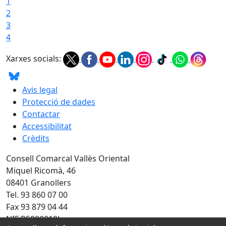
1
2
3
4
Xarxes socials:
Avis legal
Protecció de dades
Contactar
Accessibilitat
Crèdits
Consell Comarcal Vallès Oriental
Miquel Ricomà, 46
08401 Granollers
Tel. 93 860 07 00
Fax 93 879 04 44
NIF P5800010J