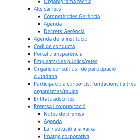
Organigrama tècnic
Alts càrrecs
Competències Gerència
Agenda
Decrets Gerència
Agenda de la institució
Codi de conducta
Portal transparència
Empleats/des públics/ques
Òrgans consultius i de participació
ciutadana
Participació a consorcis, fundacions i altres
organismes/taules
Entitats adscrites
Premsa i comunicació
Notes de premsa
Agenda
La institució a la xarxa
Imatge corporativa