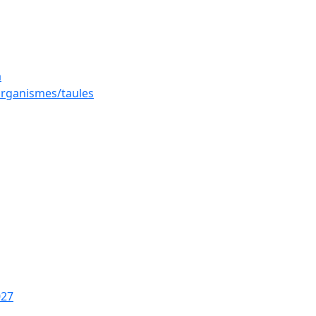
a
 organismes/taules
027