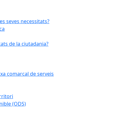
les seves necessitats?
ca
ats de la ciutadania?
arxa comarcal de serveis
ritori
nible (ODS)