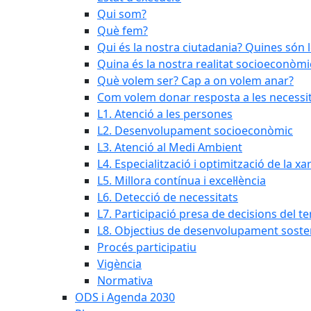
Qui som?
Què fem?
Qui és la nostra ciutadania? Quines són 
Quina és la nostra realitat socioeconòmi
Què volem ser? Cap a on volem anar?
Com volem donar resposta a les necessit
L1. Atenció a les persones
L2. Desenvolupament socioeconòmic
L3. Atenció al Medi Ambient
L4. Especialització i optimització de la x
L5. Millora contínua i excel·lència
L6. Detecció de necessitats
L7. Participació presa de decisions del ter
L8. Objectius de desenvolupament soste
Procés participatiu
Vigència
Normativa
ODS i Agenda 2030