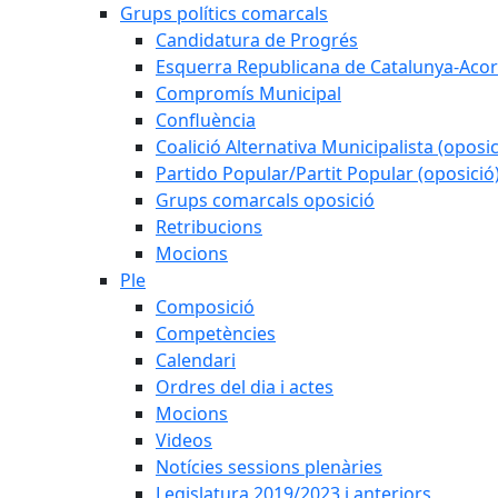
Grups polítics comarcals
Candidatura de Progrés
Esquerra Republicana de Catalunya-Acor
Compromís Municipal
Confluència
Coalició Alternativa Municipalista (oposic
Partido Popular/Partit Popular (oposició
Grups comarcals oposició
Retribucions
Mocions
Ple
Composició
Competències
Calendari
Ordres del dia i actes
Mocions
Videos
Notícies sessions plenàries
Legislatura 2019/2023 i anteriors