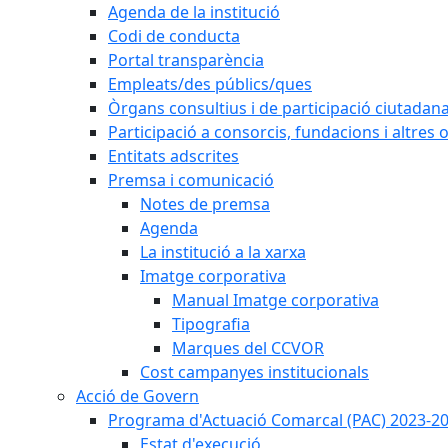
Agenda de la institució
Codi de conducta
Portal transparència
Empleats/des públics/ques
Òrgans consultius i de participació ciutadan
Participació a consorcis, fundacions i altres
Entitats adscrites
Premsa i comunicació
Notes de premsa
Agenda
La institució a la xarxa
Imatge corporativa
Manual Imatge corporativa
Tipografia
Marques del CCVOR
Cost campanyes institucionals
Acció de Govern
Programa d'Actuació Comarcal (PAC) 2023-2
Estat d'execució