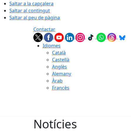
Saltar a la capçalera
Saltar al contingut
Saltar al peu de pàgina
Contactar
Idiomes
Català
Castellà
Anglès
Alemany
Àrab
Francès
06.08.2026 | 18:38
Notícies