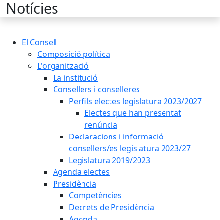
Cercar:
Notícies
El Consell
Composició política
L'organització
La institució
Consellers i conselleres
Perfils electes legislatura 2023/2027
Electes que han presentat
renúncia
Declaracions i informació
consellers/es legislatura 2023/27
Legislatura 2019/2023
Agenda electes
Presidència
Competències
Decrets de Presidència
Agenda