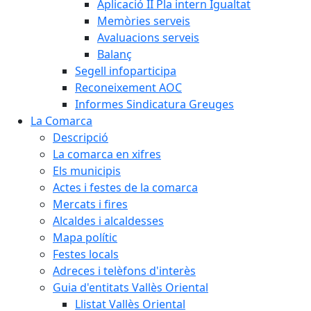
Aplicació II Pla intern Igualtat
Memòries serveis
Avaluacions serveis
Balanç
Segell infoparticipa
Reconeixement AOC
Informes Sindicatura Greuges
La Comarca
Descripció
La comarca en xifres
Els municipis
Actes i festes de la comarca
Mercats i fires
Alcaldes i alcaldesses
Mapa polític
Festes locals
Adreces i telèfons d'interès
Guia d'entitats Vallès Oriental
Llistat Vallès Oriental