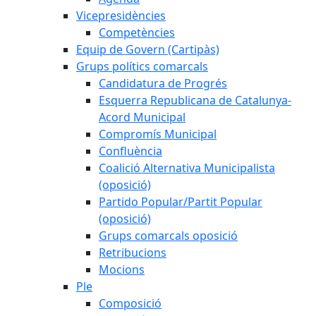
Vicepresidències
Competències
Equip de Govern (Cartipàs)
Grups polítics comarcals
Candidatura de Progrés
Esquerra Republicana de Catalunya-
Acord Municipal
Compromís Municipal
Confluència
Coalició Alternativa Municipalista
(oposició)
Partido Popular/Partit Popular
(oposició)
Grups comarcals oposició
Retribucions
Mocions
Ple
Composició