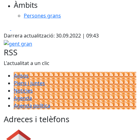
Àmbits
Persones grans
Facebook
X
Darrera actualització: 30.09.2022 | 09:43
gent gran
RSS
L'actualitat a un clic
Avisos
Plens i juntes
Noticies
Agenda
Agenda política
Adreces i telèfons