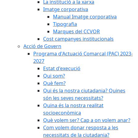
La institució a la xarxa
Imatge corporativa
Manual Imatge corporativa
Tipografia
Marques del CCVOR
Cost campanyes institucionals
Acció de Govern
Programa d'Actuació Comarcal (PAC) 2023-
2027
Estat d'execució
Qui som?
Què fem?
Qui és la nostra ciutadania? Quines
són les seves necessitats?
Quina és la nostra realitat
socioeconòmica
Què volem ser? Cap a on volem anar?
Com volem donar resposta a les
necessitats de la ciutadania?