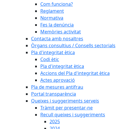
Com funciona?
Reglament
Normativa
Fes la denúncia
Memòries activitat
Contacta amb nosaltres
Òrgans consultius / Consells sectorials
Pla d'integritat ètica
Codi ètic
Pla d'integritat ètica
Accions del Pla d'integritat ètica
Actes aprovació
Pla de mesures antifrau
Portal transparència
Queixes i suggeriments serveis
Tràmit per presentar-ne
Recull queixes i suggeriments
2025
2024