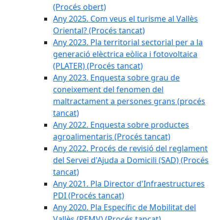
(Procés obert)
Any 2025. Com veus el turisme al Vallès
Oriental? (Procés tancat)
Any 2023. Pla territorial sectorial per a la
generació elèctrica eòlica i fotovoltaica
(PLATER) (Procés tancat)
Any 2023. Enquesta sobre grau de
coneixement del fenomen del
maltractament a persones grans (procés
tancat)
Any 2022. Enquesta sobre productes
agroalimentaris (Procés tancat)
Any 2022. Procés de revisió del reglament
del Servei d'Ajuda a Domicili (SAD) (Procés
tancat)
Any 2021. Pla Director d'Infraestructures
PDI (Procés tancat)
Any 2020. Pla Específic de Mobilitat del
Vallès (PEMV) (Procés tancat)