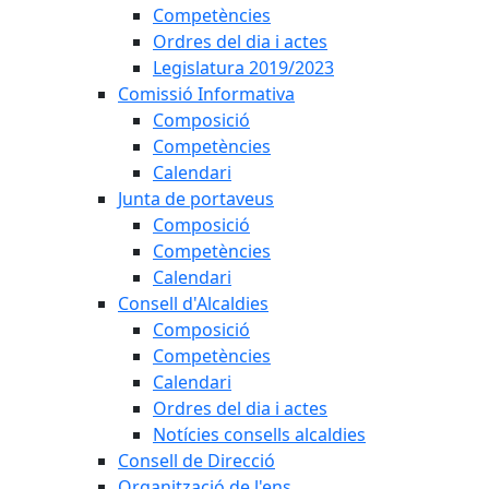
Competències
Ordres del dia i actes
Legislatura 2019/2023
Comissió Informativa
Composició
Competències
Calendari
Junta de portaveus
Composició
Competències
Calendari
Consell d'Alcaldies
Composició
Competències
Calendari
Ordres del dia i actes
Notícies consells alcaldies
Consell de Direcció
Organització de l'ens