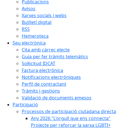
Publicacions
Avisos
Xarxes socials i webs
Butlletí digital
RSS
Hemeroteca
Seu electrònica
Cita amb càrrec electe
Guia per fer tràmits telemàtics
Sol·licitud IDCAT
Factura electrònica
Notificacions electròniques
Perfil de contractant
Tràmits i gestions
Validació de documents emesos
Participació
Processos de participació ciutadana directa
Any 2026."L'orgull que ens connecta"
Projecte per reforçar la xarxa LGBTI+