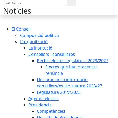
Cercar:
Notícies
El Consell
Composició política
L'organització
La institució
Consellers i conselleres
Perfils electes legislatura 2023/2027
Electes que han presentat
renúncia
Declaracions i informació
consellers/es legislatura 2023/27
Legislatura 2019/2023
Agenda electes
Presidència
Competències
Decrets de Presidència