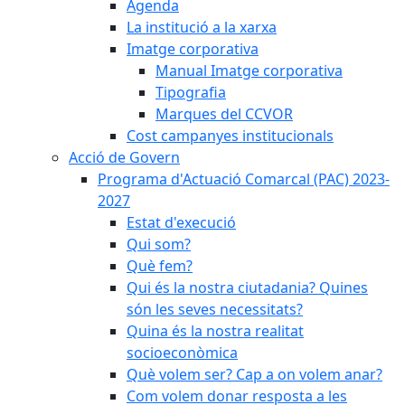
Agenda
La institució a la xarxa
Imatge corporativa
Manual Imatge corporativa
Tipografia
Marques del CCVOR
Cost campanyes institucionals
Acció de Govern
Programa d'Actuació Comarcal (PAC) 2023-
2027
Estat d'execució
Qui som?
Què fem?
Qui és la nostra ciutadania? Quines
són les seves necessitats?
Quina és la nostra realitat
socioeconòmica
Què volem ser? Cap a on volem anar?
Com volem donar resposta a les