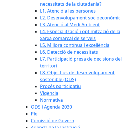
necessitats de la ciutadania?
L1. Atenció a les persones
L2. Desenvolupament socioeconòmic
L3. Atenció al Medi Ambient
L4. Especialització i optimització de la
xarxa comarcal de serveis
L5. Millora contínua i excel·lència
L6. Detecció de necessitats
L7. Participació presa de decisions del
territori
L8. Objectius de desenvolupament
sostenible (ODS)
Procés participatiu
Vigència
Normativa
ODS i Agenda 2030
Ple
Comissió de Govern
Agenda de la Institució