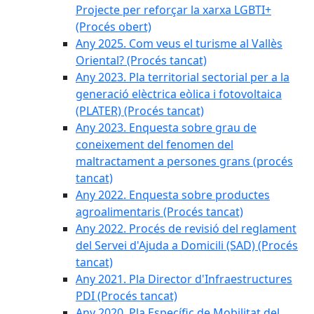
Projecte per reforçar la xarxa LGBTI+
(Procés obert)
Any 2025. Com veus el turisme al Vallès
Oriental? (Procés tancat)
Any 2023. Pla territorial sectorial per a la
generació elèctrica eòlica i fotovoltaica
(PLATER) (Procés tancat)
Any 2023. Enquesta sobre grau de
coneixement del fenomen del
maltractament a persones grans (procés
tancat)
Any 2022. Enquesta sobre productes
agroalimentaris (Procés tancat)
Any 2022. Procés de revisió del reglament
del Servei d'Ajuda a Domicili (SAD) (Procés
tancat)
Any 2021. Pla Director d'Infraestructures
PDI (Procés tancat)
Any 2020. Pla Específic de Mobilitat del