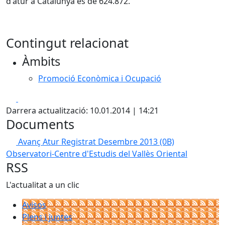
d'atur a Catalunya és de 624.872.
Contingut relacionat
Àmbits
Promoció Econòmica i Ocupació
Facebook
X
Darrera actualització: 10.01.2014 | 14:21
Documents
Avanç Atur Registrat Desembre 2013
(0B)
Observatori-Centre d'Estudis del Vallès Oriental
RSS
L'actualitat a un clic
Avisos
Plens i juntes