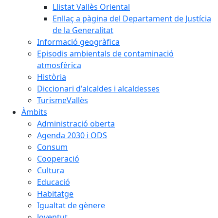
Llistat Vallès Oriental
Enllaç a pàgina del Departament de Justícia
de la Generalitat
Informació geogràfica
Episodis ambientals de contaminació
atmosfèrica
Història
Diccionari d'alcaldes i alcaldesses
TurismeVallès
Àmbits
Administració oberta
Agenda 2030 i ODS
Consum
Cooperació
Cultura
Educació
Habitatge
Igualtat de gènere
Joventut