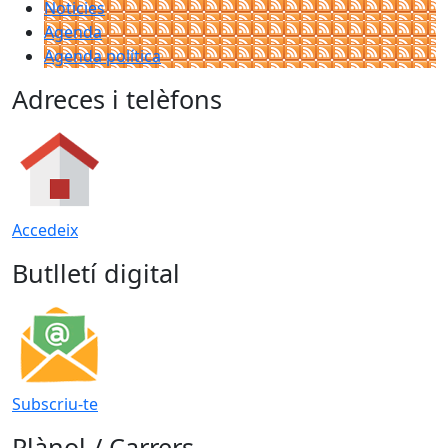
Noticies
Agenda
Agenda política
Adreces i telèfons
Accedeix
Butlletí digital
Subscriu-te
Plànol / Carrers