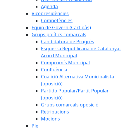
Agenda
Vicepresidències
Competències
Equip de Govern (Cartipàs)
Grups polítics comarcals
Candidatura de Progrés
Esquerra Republicana de Catalunya-
Acord Municipal
Compromís Municipal
Confluència
Coalició Alternativa Municipalista
(oposició)
Partido Popular/Partit Popular
(oposició)
Grups comarcals oposició
Retribucions
Mocions
Ple