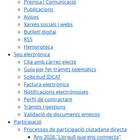
Premsa i Comunicació
Publicacions
Avisos
Xarxes socials i webs
Butlletí digital
RSS
Hemeroteca
Seu electrònica
Cita amb càrrec electe
Guia per fer tràmits telemàtics
Sol·licitud IDCAT
Factura electrònica
Notificacions electròniques
Perfil de contractant
Tràmits i gestions
Validació de documents emesos
Participació
Processos de participació ciutadana directa
Any 2026."L'orgull que ens connecta"