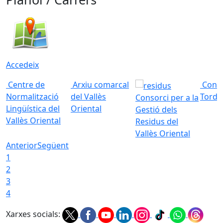
Accedeix
Centre de
Arxiu comarcal
Conso
Normalització
del Vallès
Torde
Consorci per a la
Lingüística del
Oriental
Gestió dels
Vallès Oriental
Residus del
Vallès Oriental
Anterior
Següent
1
2
3
4
Xarxes socials: