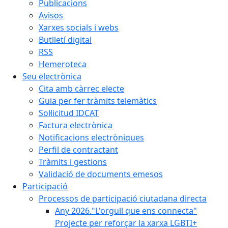
Publicacions
Avisos
Xarxes socials i webs
Butlletí digital
RSS
Hemeroteca
Seu electrònica
Cita amb càrrec electe
Guia per fer tràmits telemàtics
Sol·licitud IDCAT
Factura electrònica
Notificacions electròniques
Perfil de contractant
Tràmits i gestions
Validació de documents emesos
Participació
Processos de participació ciutadana directa
Any 2026."L'orgull que ens connecta"
Projecte per reforçar la xarxa LGBTI+