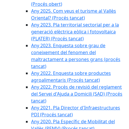
(Procés obert)
Any 2025. Com veus el turisme al Vallès
Oriental? (Procés tancat)
Any 2023. Pla territorial sectorial per a la
generació elèctrica eòlica i fotovoltaica
(PLATER) (Procés tancat)
Any 2023. Enquesta sobre grau de
coneixement del fenomen del
maltractament a persones grans (procés
tancat)
Any 2022. Enquesta sobre productes
agroalimentaris (Procés tancat)
Any 2022. Procés de revisió del reglament
del Servei d'Ajuda a Domicili (SAD) (Procés
tancat)
Any 2021. Pla Director d'Infraestructures
PDI (Procés tancat)
Any 2020. Pla Específic de Mobilitat del
Vallès (PEMV) (Procés tancat)