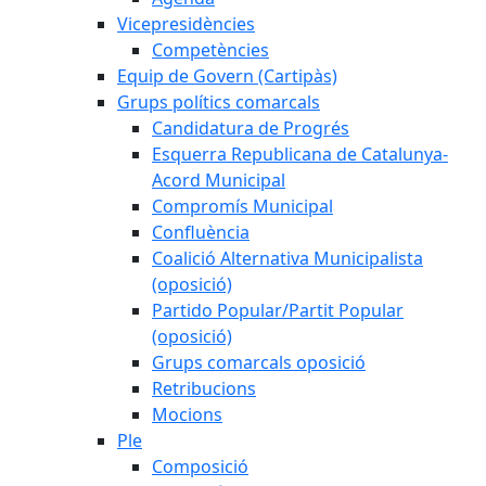
Vicepresidències
Competències
Equip de Govern (Cartipàs)
Grups polítics comarcals
Candidatura de Progrés
Esquerra Republicana de Catalunya-
Acord Municipal
Compromís Municipal
Confluència
Coalició Alternativa Municipalista
(oposició)
Partido Popular/Partit Popular
(oposició)
Grups comarcals oposició
Retribucions
Mocions
Ple
Composició