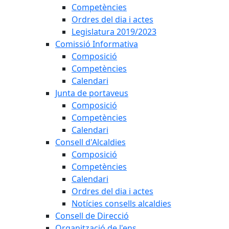
Competències
Ordres del dia i actes
Legislatura 2019/2023
Comissió Informativa
Composició
Competències
Calendari
Junta de portaveus
Composició
Competències
Calendari
Consell d'Alcaldies
Composició
Competències
Calendari
Ordres del dia i actes
Notícies consells alcaldies
Consell de Direcció
Organització de l'ens