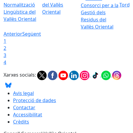
Normalització
del Vallès
Torde
Consorci per a la
Lingüística del
Oriental
Gestió dels
Vallès Oriental
Residus del
Vallès Oriental
Anterior
Següent
1
2
3
4
Xarxes socials:
Avis legal
Protecció de dades
Contactar
Accessibilitat
Crèdits