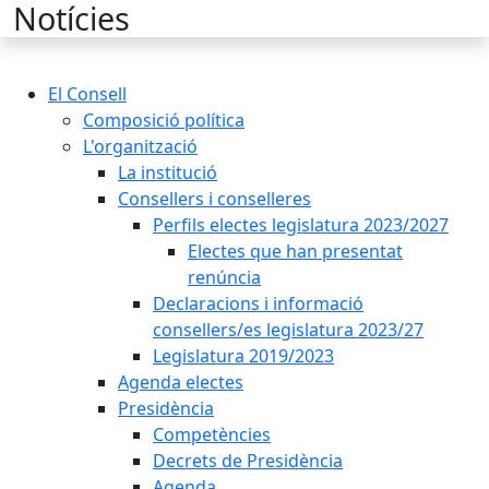
Cercar:
Notícies
El Consell
Composició política
L'organització
La institució
Consellers i conselleres
Perfils electes legislatura 2023/2027
Electes que han presentat
renúncia
Declaracions i informació
consellers/es legislatura 2023/27
Legislatura 2019/2023
Agenda electes
Presidència
Competències
Decrets de Presidència
Agenda