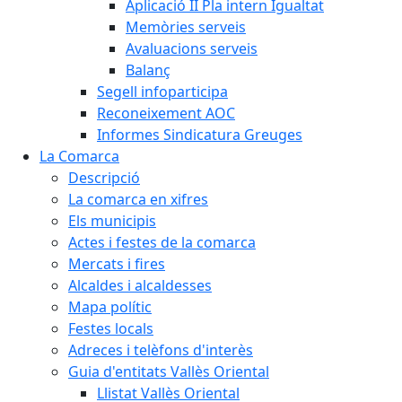
Aplicació II Pla intern Igualtat
Memòries serveis
Avaluacions serveis
Balanç
Segell infoparticipa
Reconeixement AOC
Informes Sindicatura Greuges
La Comarca
Descripció
La comarca en xifres
Els municipis
Actes i festes de la comarca
Mercats i fires
Alcaldes i alcaldesses
Mapa polític
Festes locals
Adreces i telèfons d'interès
Guia d'entitats Vallès Oriental
Llistat Vallès Oriental