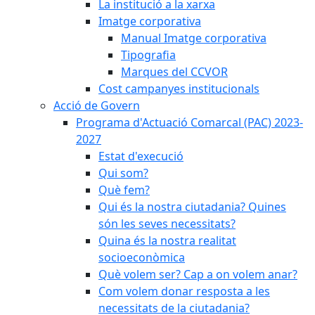
La institució a la xarxa
Imatge corporativa
Manual Imatge corporativa
Tipografia
Marques del CCVOR
Cost campanyes institucionals
Acció de Govern
Programa d'Actuació Comarcal (PAC) 2023-
2027
Estat d'execució
Qui som?
Què fem?
Qui és la nostra ciutadania? Quines
són les seves necessitats?
Quina és la nostra realitat
socioeconòmica
Què volem ser? Cap a on volem anar?
Com volem donar resposta a les
necessitats de la ciutadania?