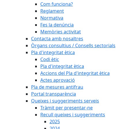
Com funciona?
Reglament
Normativa
Fes la denúncia
Memòries activitat
Contacta amb nosaltres
Òrgans consultius / Consells sectorials
Pla d'integritat ètica
Codi ètic
Pla d'integritat ètica
Accions del Pla d'integritat ètica
Actes aprovació
Pla de mesures antifrau
Portal transparència
Queixes i suggeriments serveis
Tràmit per presentar-ne
Recull queixes i suggeriments
2025
2024