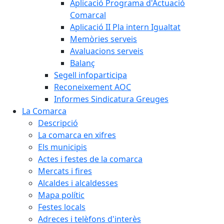
Aplicació Programa d'Actuació
Comarcal
Aplicació II Pla intern Igualtat
Memòries serveis
Avaluacions serveis
Balanç
Segell infoparticipa
Reconeixement AOC
Informes Sindicatura Greuges
La Comarca
Descripció
La comarca en xifres
Els municipis
Actes i festes de la comarca
Mercats i fires
Alcaldes i alcaldesses
Mapa polític
Festes locals
Adreces i telèfons d'interès