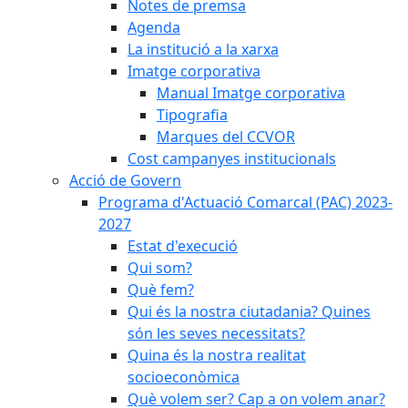
Notes de premsa
Agenda
La institució a la xarxa
Imatge corporativa
Manual Imatge corporativa
Tipografia
Marques del CCVOR
Cost campanyes institucionals
Acció de Govern
Programa d'Actuació Comarcal (PAC) 2023-
2027
Estat d'execució
Qui som?
Què fem?
Qui és la nostra ciutadania? Quines
són les seves necessitats?
Quina és la nostra realitat
socioeconòmica
Què volem ser? Cap a on volem anar?