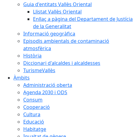
Guia d'entitats Vallès Oriental
Llistat Vallès Oriental
Enllaç a pàgina del Departament de Justícia
de la Generalitat
Informació geogràfica
Episodis ambientals de contaminació
atmosfèrica
Història
Diccionari d'alcaldes i alcaldesses
TurismeVallès
Àmbits
Administració oberta
Agenda 2030 i ODS
Consum
Cooperació
Cultura
Educació
Habitatge
Igualtat de gènere