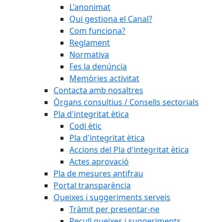
L'anonimat
Qui gestiona el Canal?
Com funciona?
Reglament
Normativa
Fes la denúncia
Memòries activitat
Contacta amb nosaltres
Òrgans consultius / Consells sectorials
Pla d'integritat ètica
Codi ètic
Pla d'integritat ètica
Accions del Pla d'integritat ètica
Actes aprovació
Pla de mesures antifrau
Portal transparència
Queixes i suggeriments serveis
Tràmit per presentar-ne
Recull queixes i suggeriments