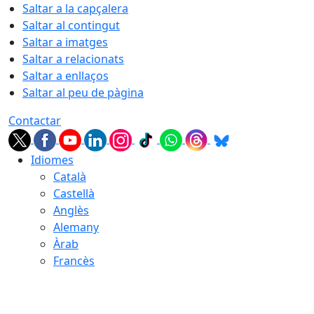
Saltar a la capçalera
Saltar al contingut
Saltar a imatges
Saltar a relacionats
Saltar a enllaços
Saltar al peu de pàgina
Contactar
Idiomes
Català
Castellà
Anglès
Alemany
Àrab
Francès
07.08.2026 | 01:56