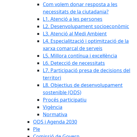
Com volem donar resposta a les
necessitats de la ciutadania?
L1. Atenció a les persones
L2. Desenvolupament socioeconòmic
L3. Atenció al Medi Ambient
L4. Especialització i optimització de la
xarxa comarcal de serveis
L5. Millora contínua i excel·lència
L6. Detecció de necessitats
L7. Participació presa de decisions del
territori
L8. Objectius de desenvolupament
sostenible (ODS)
Procés participatiu
Vigència
Normativa
ODS i Agenda 2030
Ple
Comissió de Govern