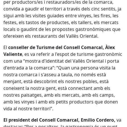
per productors/es i restauradors/es de la comarca,
convida a gaudir el territori a través dels cinc sentits, ja
sigui amb les visites guiades entre vinyes, les fires, les
festes, els tastos de productes, els tallers, els mercats
locals o gaudint de les propostes gastronòmiques que
ofereixen els restaurants del Vallès Oriental.
El
conseller de Turisme del Consell Comarcal, Àlex
Valiente
, es va referir a l'espot de turisme gastronòmic
com una “mostra d'identitat del Vallès Oriental i porta
d'entrada a la comarca”: “Quan una persona visita la
nostra comarca i s'asseu a taula, no només està
menjant, està descobrint els nostres pobles, està
coneixent la nostra gent, està connectant amb els
nostres paisatges, amb els mercats, amb els camps,
amb les vinyes i amb els petits productors que donen
vida al nostre territori”.
El president del Consell Comarcal, Emilio Cordero,
va
destacar: “Per a nosaltres, la gastronomia és un punt