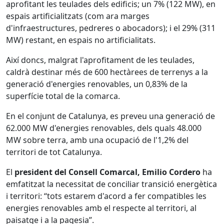
aprofitant les teulades dels edificis; un 7% (122 MW), en
espais artificialitzats (com ara marges
d'infraestructures, pedreres o abocadors); i el 29% (311
MW) restant, en espais no artificialitats.
Així doncs, malgrat l'aprofitament de les teulades,
caldrà destinar més de 600 hectàrees de terrenys a la
generació d'energies renovables, un 0,83% de la
superfície total de la comarca.
En el conjunt de Catalunya, es preveu una generació de
62.000 MW d'energies renovables, dels quals 48.000
MW sobre terra, amb una ocupació de l'1,2% del
territori de tot Catalunya.
El
president del Consell Comarcal, Emilio Cordero
ha
emfatitzat la necessitat de conciliar transició energètica
i territori: “tots estarem d'acord a fer compatibles les
energies renovables amb el respecte al territori, al
paisatge i a la pagesia”.