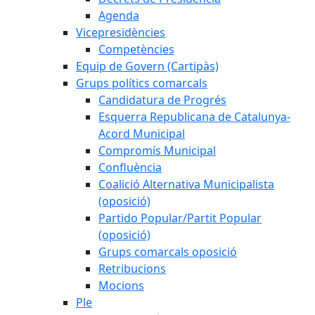
Agenda
Vicepresidències
Competències
Equip de Govern (Cartipàs)
Grups polítics comarcals
Candidatura de Progrés
Esquerra Republicana de Catalunya-
Acord Municipal
Compromís Municipal
Confluència
Coalició Alternativa Municipalista
(oposició)
Partido Popular/Partit Popular
(oposició)
Grups comarcals oposició
Retribucions
Mocions
Ple