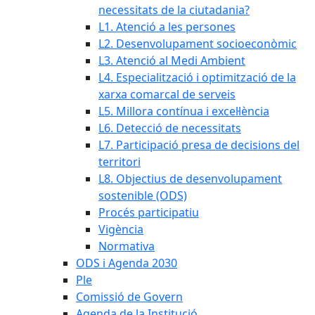
necessitats de la ciutadania?
L1. Atenció a les persones
L2. Desenvolupament socioeconòmic
L3. Atenció al Medi Ambient
L4. Especialització i optimització de la
xarxa comarcal de serveis
L5. Millora contínua i excel·lència
L6. Detecció de necessitats
L7. Participació presa de decisions del
territori
L8. Objectius de desenvolupament
sostenible (ODS)
Procés participatiu
Vigència
Normativa
ODS i Agenda 2030
Ple
Comissió de Govern
Agenda de la Institució