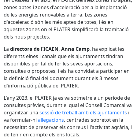
renovables. Per això, el PLATER defineix zones no aptes,
zones aptes i zones d'acceleració per a la implantació
de les energies renovables a terra. Les zones
d'acceleració són les més aptes de totes, i és en
aquestes zones on el PLATER simplificarà la tramitació
dels nous projectes.
La
directora de l'ICAEN, Anna Camp
, ha explicat les
diferents eines i canals que els ajuntaments tindran
disponibles per tal de fer les seves aportacions,
consultes o propostes, i els ha convidat a participar en
la definició final del document durant els 3 mesos
d'informació pública del PLATER.
L'any 2023, el PLATER ja es va sotmetre a un període de
consultes prèvies, durant el qual el Consell Comarcal va
organitzar una
sessió de treball amb els ajuntaments
i
va formular-hi
al·legacions
, centrades sobretot en la
necessitat de preservar els conreus i l'activitat agrària, i
de tenir en compte els ens locals.