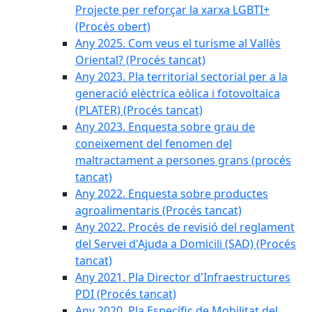
Projecte per reforçar la xarxa LGBTI+
(Procés obert)
Any 2025. Com veus el turisme al Vallès
Oriental? (Procés tancat)
Any 2023. Pla territorial sectorial per a la
generació elèctrica eòlica i fotovoltaica
(PLATER) (Procés tancat)
Any 2023. Enquesta sobre grau de
coneixement del fenomen del
maltractament a persones grans (procés
tancat)
Any 2022. Enquesta sobre productes
agroalimentaris (Procés tancat)
Any 2022. Procés de revisió del reglament
del Servei d'Ajuda a Domicili (SAD) (Procés
tancat)
Any 2021. Pla Director d'Infraestructures
PDI (Procés tancat)
Any 2020. Pla Específic de Mobilitat del