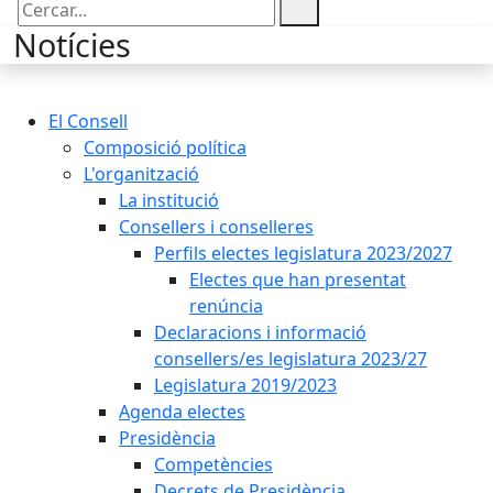
Cercar:
Notícies
El Consell
Composició política
L'organització
La institució
Consellers i conselleres
Perfils electes legislatura 2023/2027
Electes que han presentat
renúncia
Declaracions i informació
consellers/es legislatura 2023/27
Legislatura 2019/2023
Agenda electes
Presidència
Competències
Decrets de Presidència