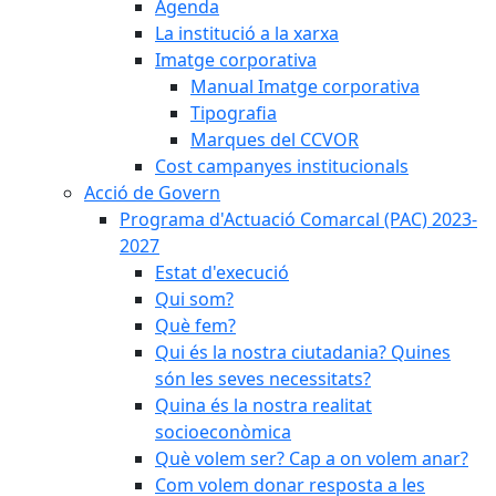
Agenda
La institució a la xarxa
Imatge corporativa
Manual Imatge corporativa
Tipografia
Marques del CCVOR
Cost campanyes institucionals
Acció de Govern
Programa d'Actuació Comarcal (PAC) 2023-
2027
Estat d'execució
Qui som?
Què fem?
Qui és la nostra ciutadania? Quines
són les seves necessitats?
Quina és la nostra realitat
socioeconòmica
Què volem ser? Cap a on volem anar?
Com volem donar resposta a les