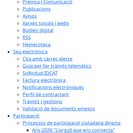
Premsa i Comunicació
Publicacions
Avisos
Xarxes socials i webs
Butlletí digital
RSS
Hemeroteca
Seu electrònica
Cita amb càrrec electe
Guia per fer tràmits telemàtics
Sol·licitud IDCAT
Factura electrònica
Notificacions electròniques
Perfil de contractant
Tràmits i gestions
Validació de documents emesos
Participació
Processos de participació ciutadana directa
Any 2026."L'orgull que ens connecta"