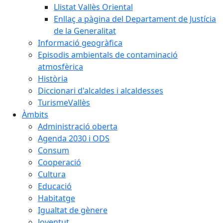
Llistat Vallès Oriental
Enllaç a pàgina del Departament de Justícia
de la Generalitat
Informació geogràfica
Episodis ambientals de contaminació
atmosfèrica
Història
Diccionari d'alcaldes i alcaldesses
TurismeVallès
Àmbits
Administració oberta
Agenda 2030 i ODS
Consum
Cooperació
Cultura
Educació
Habitatge
Igualtat de gènere
Joventut