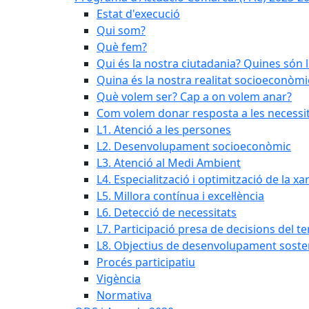
Estat d'execució
Qui som?
Què fem?
Qui és la nostra ciutadania? Quines són 
Quina és la nostra realitat socioeconòmi
Què volem ser? Cap a on volem anar?
Com volem donar resposta a les necessit
L1. Atenció a les persones
L2. Desenvolupament socioeconòmic
L3. Atenció al Medi Ambient
L4. Especialització i optimització de la x
L5. Millora contínua i excel·lència
L6. Detecció de necessitats
L7. Participació presa de decisions del ter
L8. Objectius de desenvolupament soste
Procés participatiu
Vigència
Normativa