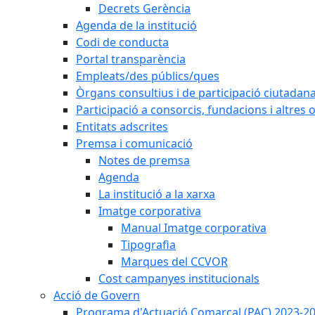
Decrets Gerència
Agenda de la institució
Codi de conducta
Portal transparència
Empleats/des públics/ques
Òrgans consultius i de participació ciutadan
Participació a consorcis, fundacions i altres
Entitats adscrites
Premsa i comunicació
Notes de premsa
Agenda
La institució a la xarxa
Imatge corporativa
Manual Imatge corporativa
Tipografia
Marques del CCVOR
Cost campanyes institucionals
Acció de Govern
Programa d'Actuació Comarcal (PAC) 2023-2