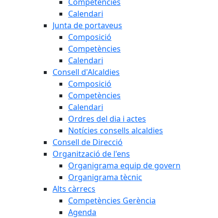
Competències
Calendari
Junta de portaveus
Composició
Competències
Calendari
Consell d'Alcaldies
Composició
Competències
Calendari
Ordres del dia i actes
Notícies consells alcaldies
Consell de Direcció
Organització de l'ens
Organigrama equip de govern
Organigrama tècnic
Alts càrrecs
Competències Gerència
Agenda