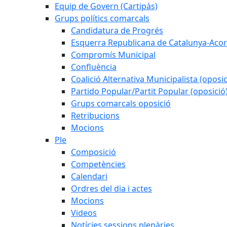
Equip de Govern (Cartipàs)
Grups polítics comarcals
Candidatura de Progrés
Esquerra Republicana de Catalunya-Acor
Compromís Municipal
Confluència
Coalició Alternativa Municipalista (oposic
Partido Popular/Partit Popular (oposició
Grups comarcals oposició
Retribucions
Mocions
Ple
Composició
Competències
Calendari
Ordres del dia i actes
Mocions
Videos
Notícies sessions plenàries