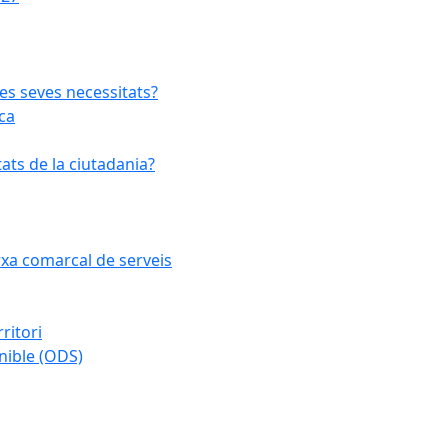
les seves necessitats?
ca
ats de la ciutadania?
arxa comarcal de serveis
ritori
nible (ODS)