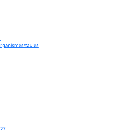
a
 organismes/taules
027