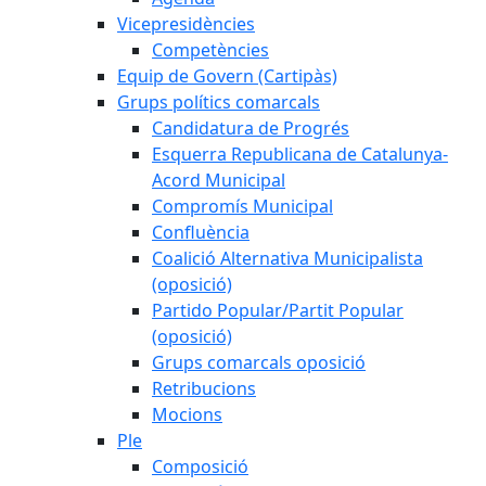
Vicepresidències
Competències
Equip de Govern (Cartipàs)
Grups polítics comarcals
Candidatura de Progrés
Esquerra Republicana de Catalunya-
Acord Municipal
Compromís Municipal
Confluència
Coalició Alternativa Municipalista
(oposició)
Partido Popular/Partit Popular
(oposició)
Grups comarcals oposició
Retribucions
Mocions
Ple
Composició