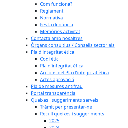
Com funciona?
Reglament
Normativa
Fes la denúncia
Memòries activitat
Contacta amb nosaltres
Òrgans consultius / Consells sectorials
Pla d'integritat ètica
Codi ètic
Pla d'integritat ètica
Accions del Pla d'integritat ètica
Actes aprovació
Pla de mesures antifrau
Portal transparència
Queixes i suggeriments serveis
Tràmit per presentar-ne
Recull queixes i suggeriments
2025
2024