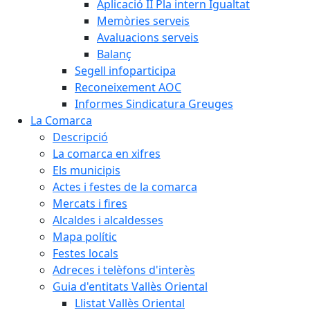
Aplicació II Pla intern Igualtat
Memòries serveis
Avaluacions serveis
Balanç
Segell infoparticipa
Reconeixement AOC
Informes Sindicatura Greuges
La Comarca
Descripció
La comarca en xifres
Els municipis
Actes i festes de la comarca
Mercats i fires
Alcaldes i alcaldesses
Mapa polític
Festes locals
Adreces i telèfons d'interès
Guia d'entitats Vallès Oriental
Llistat Vallès Oriental