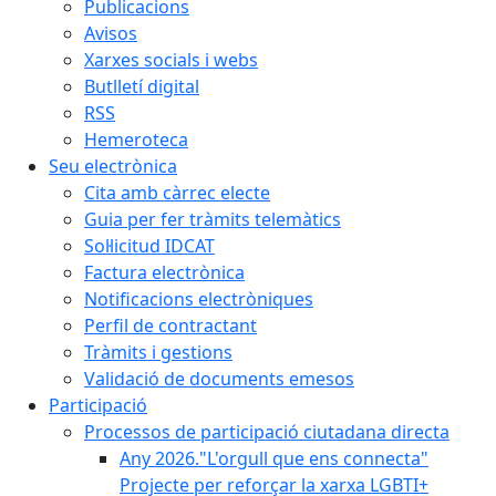
Publicacions
Avisos
Xarxes socials i webs
Butlletí digital
RSS
Hemeroteca
Seu electrònica
Cita amb càrrec electe
Guia per fer tràmits telemàtics
Sol·licitud IDCAT
Factura electrònica
Notificacions electròniques
Perfil de contractant
Tràmits i gestions
Validació de documents emesos
Participació
Processos de participació ciutadana directa
Any 2026."L'orgull que ens connecta"
Projecte per reforçar la xarxa LGBTI+