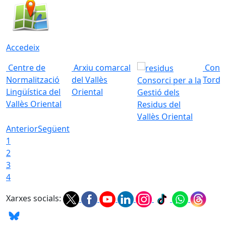
Accedeix
Centre de
Arxiu comarcal
Conso
Normalització
del Vallès
Torde
Consorci per a la
Lingüística del
Oriental
Gestió dels
Vallès Oriental
Residus del
Vallès Oriental
Anterior
Següent
1
2
3
4
Xarxes socials: