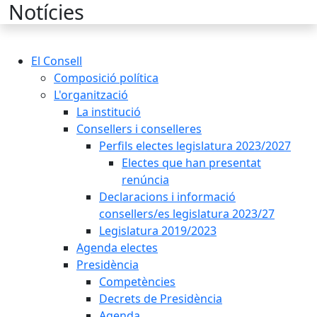
Cercar:
Notícies
El Consell
Composició política
L'organització
La institució
Consellers i conselleres
Perfils electes legislatura 2023/2027
Electes que han presentat
renúncia
Declaracions i informació
consellers/es legislatura 2023/27
Legislatura 2019/2023
Agenda electes
Presidència
Competències
Decrets de Presidència
Agenda