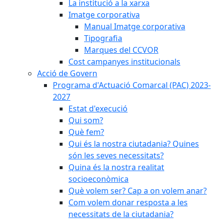
La institució a la xarxa
Imatge corporativa
Manual Imatge corporativa
Tipografia
Marques del CCVOR
Cost campanyes institucionals
Acció de Govern
Programa d'Actuació Comarcal (PAC) 2023-
2027
Estat d'execució
Qui som?
Què fem?
Qui és la nostra ciutadania? Quines
són les seves necessitats?
Quina és la nostra realitat
socioeconòmica
Què volem ser? Cap a on volem anar?
Com volem donar resposta a les
necessitats de la ciutadania?