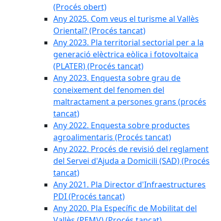
(Procés obert)
Any 2025. Com veus el turisme al Vallès
Oriental? (Procés tancat)
Any 2023. Pla territorial sectorial per a la
generació elèctrica eòlica i fotovoltaica
(PLATER) (Procés tancat)
Any 2023. Enquesta sobre grau de
coneixement del fenomen del
maltractament a persones grans (procés
tancat)
Any 2022. Enquesta sobre productes
agroalimentaris (Procés tancat)
Any 2022. Procés de revisió del reglament
del Servei d'Ajuda a Domicili (SAD) (Procés
tancat)
Any 2021. Pla Director d'Infraestructures
PDI (Procés tancat)
Any 2020. Pla Específic de Mobilitat del
Vallès (PEMV) (Procés tancat)