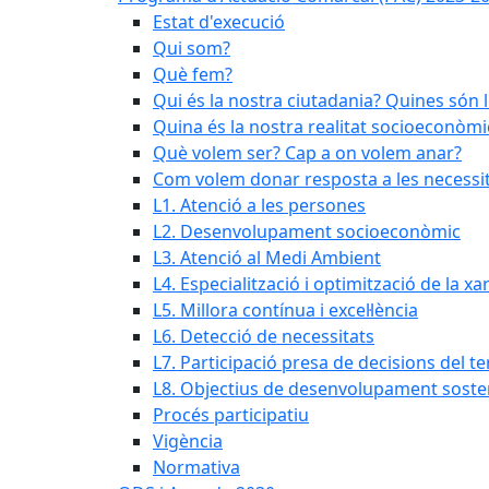
Estat d'execució
Qui som?
Què fem?
Qui és la nostra ciutadania? Quines són 
Quina és la nostra realitat socioeconòmi
Què volem ser? Cap a on volem anar?
Com volem donar resposta a les necessit
L1. Atenció a les persones
L2. Desenvolupament socioeconòmic
L3. Atenció al Medi Ambient
L4. Especialització i optimització de la x
L5. Millora contínua i excel·lència
L6. Detecció de necessitats
L7. Participació presa de decisions del ter
L8. Objectius de desenvolupament soste
Procés participatiu
Vigència
Normativa