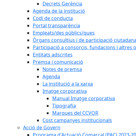
Decrets Gerència
Agenda de la institució
Codi de conducta
Portal transparència
Empleats/des públics/ques
Òrgans consultius i de participació ciutadan
Participació a consorcis, fundacions i altres
Entitats adscrites
Premsa i comunicació
Notes de premsa
Agenda
La institució a la xarxa
Imatge corporativa
Manual Imatge corporativa
Tipografia
Marques del CCVOR
Cost campanyes institucionals
Acció de Govern
Programa d'Actuació Comarcal (PAC) 2023-2