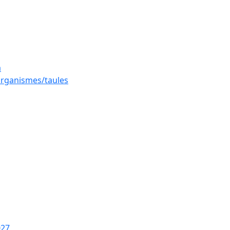
a
 organismes/taules
027