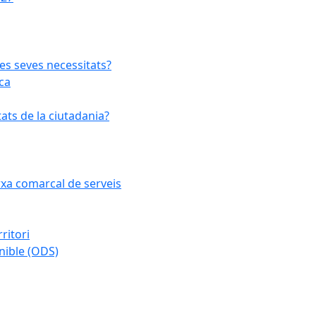
les seves necessitats?
ca
ats de la ciutadania?
arxa comarcal de serveis
ritori
nible (ODS)