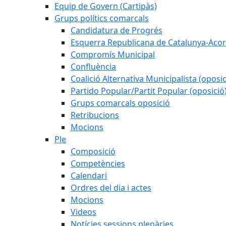
Equip de Govern (Cartipàs)
Grups polítics comarcals
Candidatura de Progrés
Esquerra Republicana de Catalunya-Acor
Compromís Municipal
Confluència
Coalició Alternativa Municipalista (oposic
Partido Popular/Partit Popular (oposició
Grups comarcals oposició
Retribucions
Mocions
Ple
Composició
Competències
Calendari
Ordres del dia i actes
Mocions
Videos
Notícies sessions plenàries