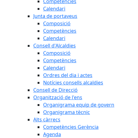
Competències
Calendari
Junta de portaveus
Composició
Competències
Calendari
Consell d'Alcaldies
Composició
Competències
Calendari
Ordres del dia i actes
Notícies consells alcaldies
Consell de Direcció
Organització de l'ens
Organigrama equip de govern
Organigrama tècnic
Alts càrrecs
Competències Gerència
Agenda