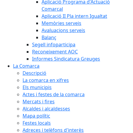
Aplicació Programa d'Actuació
Comarcal
Aplicació II Pla intern Igualtat
Memòries serveis
Avaluacions serveis
Balanç
Segell infoparticipa
Reconeixement AOC
Informes Sindicatura Greuges
La Comarca
Descripció
La comarca en xifres
Els municipis
Actes i festes de la comarca
Mercats i fires
Alcaldes i alcaldesses
Mapa polític
Festes locals
Adreces i telèfons d'interès