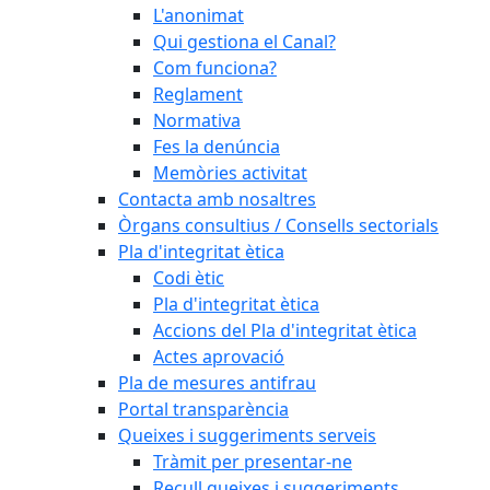
L'anonimat
Qui gestiona el Canal?
Com funciona?
Reglament
Normativa
Fes la denúncia
Memòries activitat
Contacta amb nosaltres
Òrgans consultius / Consells sectorials
Pla d'integritat ètica
Codi ètic
Pla d'integritat ètica
Accions del Pla d'integritat ètica
Actes aprovació
Pla de mesures antifrau
Portal transparència
Queixes i suggeriments serveis
Tràmit per presentar-ne
Recull queixes i suggeriments