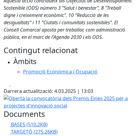
Aquesta acció contribueix als Objectius de Desenvolupament
Sostenible (ODS) número 3 “Salut i benestar”, 8 "Treball
digne i creixement econòmic", 10 “Reducció de les
desigualtats” i 11 “Ciutats i comunitats sostenibles”. El
Consell Comarcal aposta per treballar, com administració
pública, en el marc de l'Agenda 2030 i els ODS.
Contingut relacionat
Àmbits
Promoció Econòmica i Ocupació
Facebook
X
Darrera actualització: 4.03.2025 | 13:03
Oberta la convocatòria dels Premis Eines 2025 per a proje
Documents
BASES
(510.2KB)
TARGETÓ
(275.26KB)