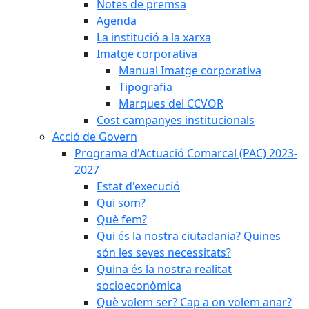
Notes de premsa
Agenda
La institució a la xarxa
Imatge corporativa
Manual Imatge corporativa
Tipografia
Marques del CCVOR
Cost campanyes institucionals
Acció de Govern
Programa d'Actuació Comarcal (PAC) 2023-
2027
Estat d'execució
Qui som?
Què fem?
Qui és la nostra ciutadania? Quines
són les seves necessitats?
Quina és la nostra realitat
socioeconòmica
Què volem ser? Cap a on volem anar?