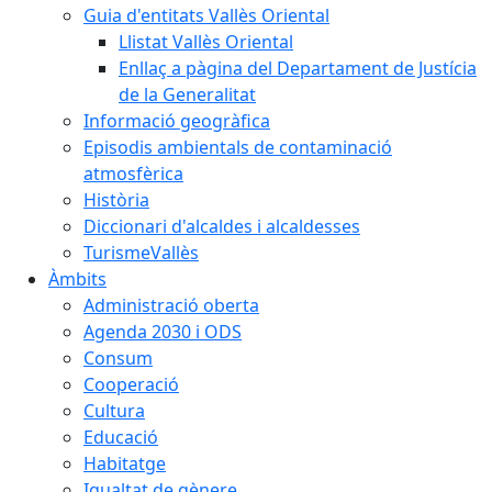
Guia d'entitats Vallès Oriental
Llistat Vallès Oriental
Enllaç a pàgina del Departament de Justícia
de la Generalitat
Informació geogràfica
Episodis ambientals de contaminació
atmosfèrica
Història
Diccionari d'alcaldes i alcaldesses
TurismeVallès
Àmbits
Administració oberta
Agenda 2030 i ODS
Consum
Cooperació
Cultura
Educació
Habitatge
Igualtat de gènere