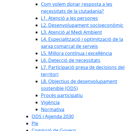
Com volem donar resposta a les
necessitats de la ciutadania?
L1. Atenció a les persones
L2. Desenvolupament socioeconòmic
L3. Atenció al Medi Ambient
L4. Especialització i optimització de la
xarxa comarcal de serveis
L5. Millora contínua i excel·lència
L6. Detecció de necessitats
L7. Participació presa de decisions del
territori
L8. Objectius de desenvolupament
sostenible (ODS)
Procés participatiu
Vigència
Normativa
ODS i Agenda 2030
Ple
Comissió de Govern