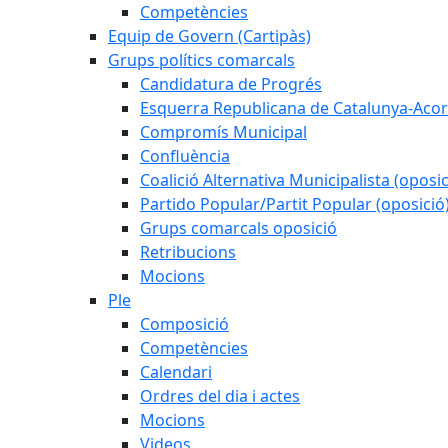
Competències
Equip de Govern (Cartipàs)
Grups polítics comarcals
Candidatura de Progrés
Esquerra Republicana de Catalunya-Acor
Compromís Municipal
Confluència
Coalició Alternativa Municipalista (oposic
Partido Popular/Partit Popular (oposició
Grups comarcals oposició
Retribucions
Mocions
Ple
Composició
Competències
Calendari
Ordres del dia i actes
Mocions
Videos