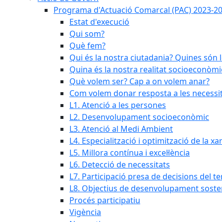
Programa d'Actuació Comarcal (PAC) 2023-2
Estat d'execució
Qui som?
Què fem?
Qui és la nostra ciutadania? Quines són 
Quina és la nostra realitat socioeconòmi
Què volem ser? Cap a on volem anar?
Com volem donar resposta a les necessit
L1. Atenció a les persones
L2. Desenvolupament socioeconòmic
L3. Atenció al Medi Ambient
L4. Especialització i optimització de la x
L5. Millora contínua i excel·lència
L6. Detecció de necessitats
L7. Participació presa de decisions del ter
L8. Objectius de desenvolupament soste
Procés participatiu
Vigència