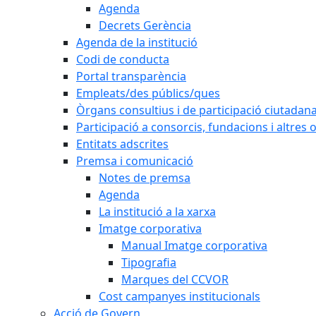
Agenda
Decrets Gerència
Agenda de la institució
Codi de conducta
Portal transparència
Empleats/des públics/ques
Òrgans consultius i de participació ciutadan
Participació a consorcis, fundacions i altres
Entitats adscrites
Premsa i comunicació
Notes de premsa
Agenda
La institució a la xarxa
Imatge corporativa
Manual Imatge corporativa
Tipografia
Marques del CCVOR
Cost campanyes institucionals
Acció de Govern