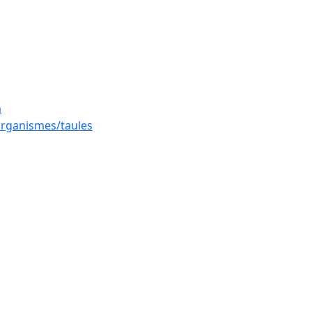
a
 organismes/taules