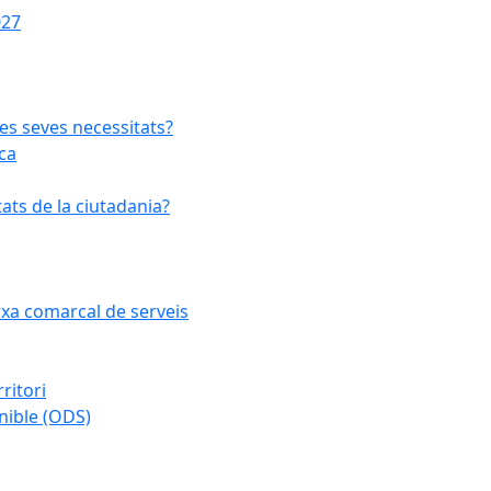
027
les seves necessitats?
ca
ats de la ciutadania?
arxa comarcal de serveis
ritori
nible (ODS)