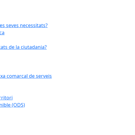
les seves necessitats?
ca
ats de la ciutadania?
arxa comarcal de serveis
ritori
nible (ODS)