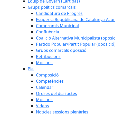
Equip de Govern (Cartipàs)
Grups polítics comarcals
Candidatura de Progrés
Esquerra Republicana de Catalunya-Acor
Compromís Municipal
Confluència
Coalició Alternativa Municipalista (oposic
Partido Popular/Partit Popular (oposició
Grups comarcals oposició
Retribucions
Mocions
Ple
Composició
Competències
Calendari
Ordres del dia i actes
Mocions
Videos
Notícies sessions plenàries