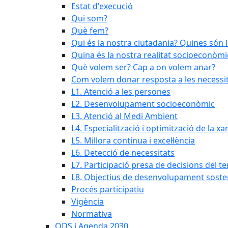
Estat d'execució
Qui som?
Què fem?
Qui és la nostra ciutadania? Quines són 
Quina és la nostra realitat socioeconòmi
Què volem ser? Cap a on volem anar?
Com volem donar resposta a les necessit
L1. Atenció a les persones
L2. Desenvolupament socioeconòmic
L3. Atenció al Medi Ambient
L4. Especialització i optimització de la x
L5. Millora contínua i excel·lència
L6. Detecció de necessitats
L7. Participació presa de decisions del ter
L8. Objectius de desenvolupament soste
Procés participatiu
Vigència
Normativa
ODS i Agenda 2030