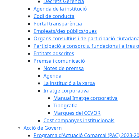
Decrets Gerència
Agenda de la institució
Codi de conducta
Portal transparència
Empleats/des públics/ques
Òrgans consultius i de participació ciutadan
Participació a consorcis, fundacions i altres
Entitats adscrites
Premsa i comunicació
Notes de premsa
Agenda
La institució a la xarxa
Imatge corporativa
Manual Imatge corporativa
Tipografia
Marques del CCVOR
Cost campanyes institucionals
Acció de Govern
Programa d'Actuació Comarcal (PAC) 2023-2