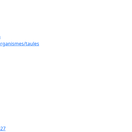
a
 organismes/taules
027