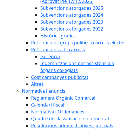
(Aprovat Ple 17/12/2025)
Subvencions atorgades 2025
Subvencions atorgades 2024
Subvencions atorgades 2023
Subvencions atorgades 2022
Històric i gràfics
Retribucions grups polítics i càrrecs electes
Retribucions alts càrrecs
Gerència
Indemnitzacions per assistència a
òrgans col·legiats
Cost campanyes publicitat
Altres
Normativa i anuncis
Reglament Orgànic Comarcal
Calendari fiscal
Normativa i Ordenances
Quadre de classificació documental
Resolucions administratives i judicials