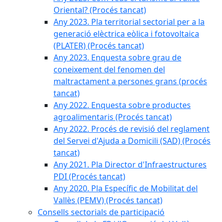
Oriental? (Procés tancat)
Any 2023. Pla territorial sectorial per a la
generació elèctrica eòlica i fotovoltaica
(PLATER) (Procés tancat)
Any 2023. Enquesta sobre grau de
coneixement del fenomen del
maltractament a persones grans (procés
tancat)
Any 2022. Enquesta sobre productes
agroalimentaris (Procés tancat)
Any 2022. Procés de revisió del reglament
del Servei d'Ajuda a Domicili (SAD) (Procés
tancat)
Any 2021. Pla Director d'Infraestructures
PDI (Procés tancat)
Any 2020. Pla Específic de Mobilitat del
Vallès (PEMV) (Procés tancat)
Consells sectorials de participació