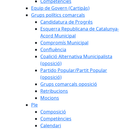
Competències
Equip de Govern (Cartipàs)
Grups polítics comarcals
Candidatura de Progrés
Esquerra Republicana de Catalunya-
Acord Municipal
Compromís Municipal
Confluència
Coalició Alternativa Municipalista
(oposició)
Partido Popular/Partit Popular
(oposició)
Grups comarcals oposició
Retribucions
Mocions
Ple
Composició
Competències
Calendari