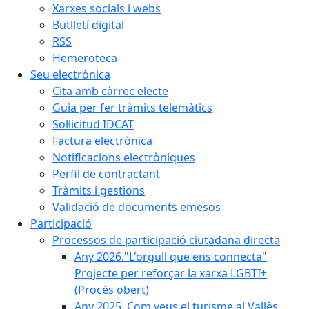
Xarxes socials i webs
Butlletí digital
RSS
Hemeroteca
Seu electrònica
Cita amb càrrec electe
Guia per fer tràmits telemàtics
Sol·licitud IDCAT
Factura electrònica
Notificacions electròniques
Perfil de contractant
Tràmits i gestions
Validació de documents emesos
Participació
Processos de participació ciutadana directa
Any 2026."L'orgull que ens connecta"
Projecte per reforçar la xarxa LGBTI+
(Procés obert)
Any 2025. Com veus el turisme al Vallès