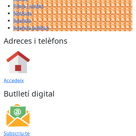
Plens i juntes
Noticies
Agenda
Agenda política
Adreces i telèfons
Accedeix
Butlletí digital
Subscriu-te