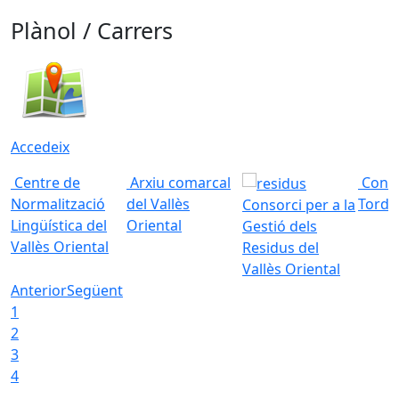
Plànol / Carrers
Accedeix
Centre de
Arxiu comarcal
Conso
Normalització
del Vallès
Torde
Consorci per a la
Lingüística del
Oriental
Gestió dels
Vallès Oriental
Residus del
Vallès Oriental
Anterior
Següent
1
2
3
4