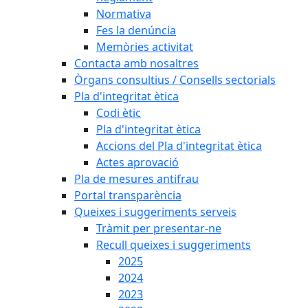
Normativa
Fes la denúncia
Memòries activitat
Contacta amb nosaltres
Òrgans consultius / Consells sectorials
Pla d'integritat ètica
Codi ètic
Pla d'integritat ètica
Accions del Pla d'integritat ètica
Actes aprovació
Pla de mesures antifrau
Portal transparència
Queixes i suggeriments serveis
Tràmit per presentar-ne
Recull queixes i suggeriments
2025
2024
2023