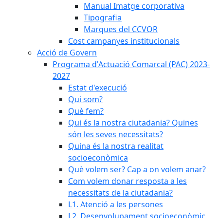
Manual Imatge corporativa
Tipografia
Marques del CCVOR
Cost campanyes institucionals
Acció de Govern
Programa d'Actuació Comarcal (PAC) 2023-
2027
Estat d'execució
Qui som?
Què fem?
Qui és la nostra ciutadania? Quines
són les seves necessitats?
Quina és la nostra realitat
socioeconòmica
Què volem ser? Cap a on volem anar?
Com volem donar resposta a les
necessitats de la ciutadania?
L1. Atenció a les persones
L2. Desenvolupament socioeconòmic