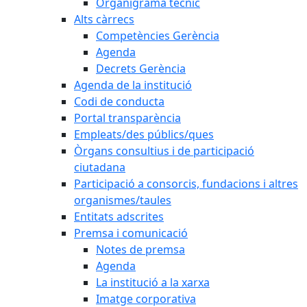
Organigrama tècnic
Alts càrrecs
Competències Gerència
Agenda
Decrets Gerència
Agenda de la institució
Codi de conducta
Portal transparència
Empleats/des públics/ques
Òrgans consultius i de participació
ciutadana
Participació a consorcis, fundacions i altres
organismes/taules
Entitats adscrites
Premsa i comunicació
Notes de premsa
Agenda
La institució a la xarxa
Imatge corporativa