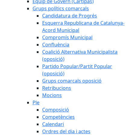
Equip de Govern (Cartipàs)
Grups polítics comarcals
Candidatura de Progrés
Esquerra Republicana de Catalunya-
Acord Municipal
Compromís Municipal
Confluència
Coalició Alternativa Municipalista
(oposició)
Partido Popular/Partit Popular
(oposició)
Grups comarcals oposició
Retribucions
Mocions
Ple
Composició
Competències
Calendari
Ordres del dia i actes