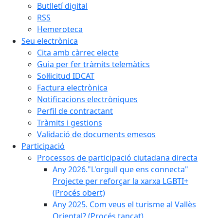
Butlletí digital
RSS
Hemeroteca
Seu electrònica
Cita amb càrrec electe
Guia per fer tràmits telemàtics
Sol·licitud IDCAT
Factura electrònica
Notificacions electròniques
Perfil de contractant
Tràmits i gestions
Validació de documents emesos
Participació
Processos de participació ciutadana directa
Any 2026."L'orgull que ens connecta"
Projecte per reforçar la xarxa LGBTI+
(Procés obert)
Any 2025. Com veus el turisme al Vallès
Oriental? (Procés tancat)