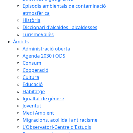
Episodis ambientals de contaminació
atmosfèrica
Història
Diccionari d'alcaldes i alcaldesses
TurismeVallès
Àmbits
Administració oberta
Agenda 2030 i ODS
Consum
Cooperació
Cultura
Educació
Habitatge
Igualtat de gènere
Joventut
Medi Ambient
Migracions, acollida i antiracisme
L'Observatori-Centre d'Estudis