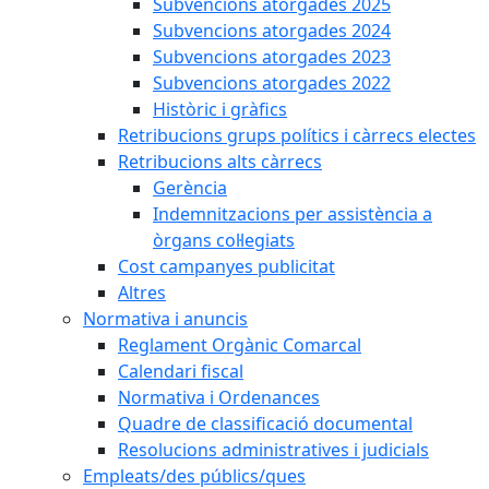
Subvencions atorgades 2025
Subvencions atorgades 2024
Subvencions atorgades 2023
Subvencions atorgades 2022
Històric i gràfics
Retribucions grups polítics i càrrecs electes
Retribucions alts càrrecs
Gerència
Indemnitzacions per assistència a
òrgans col·legiats
Cost campanyes publicitat
Altres
Normativa i anuncis
Reglament Orgànic Comarcal
Calendari fiscal
Normativa i Ordenances
Quadre de classificació documental
Resolucions administratives i judicials
Empleats/des públics/ques