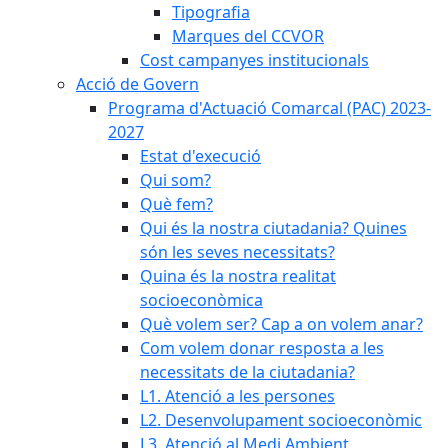
Tipografia
Marques del CCVOR
Cost campanyes institucionals
Acció de Govern
Programa d'Actuació Comarcal (PAC) 2023-
2027
Estat d'execució
Qui som?
Què fem?
Qui és la nostra ciutadania? Quines
són les seves necessitats?
Quina és la nostra realitat
socioeconòmica
Què volem ser? Cap a on volem anar?
Com volem donar resposta a les
necessitats de la ciutadania?
L1. Atenció a les persones
L2. Desenvolupament socioeconòmic
L3. Atenció al Medi Ambient