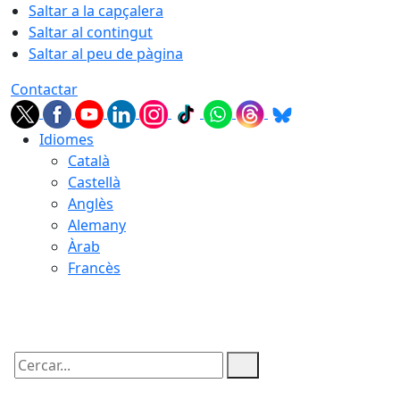
Saltar a la capçalera
Saltar al contingut
Saltar al peu de pàgina
Contactar
Idiomes
Català
Castellà
Anglès
Alemany
Àrab
Francès
10.08.2026 | 20:22
Cercar: