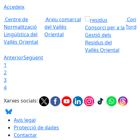
Accedeix
Centre de
Arxiu comarcal
Conso
Normalització
del Vallès
Torde
Consorci per a la
Lingüística del
Oriental
Gestió dels
Vallès Oriental
Residus del
Vallès Oriental
Anterior
Següent
1
2
3
4
Xarxes socials:
Avis legal
Protecció de dades
Contactar