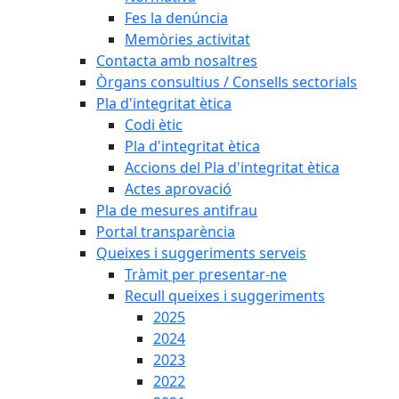
Fes la denúncia
Memòries activitat
Contacta amb nosaltres
Òrgans consultius / Consells sectorials
Pla d'integritat ètica
Codi ètic
Pla d'integritat ètica
Accions del Pla d'integritat ètica
Actes aprovació
Pla de mesures antifrau
Portal transparència
Queixes i suggeriments serveis
Tràmit per presentar-ne
Recull queixes i suggeriments
2025
2024
2023
2022