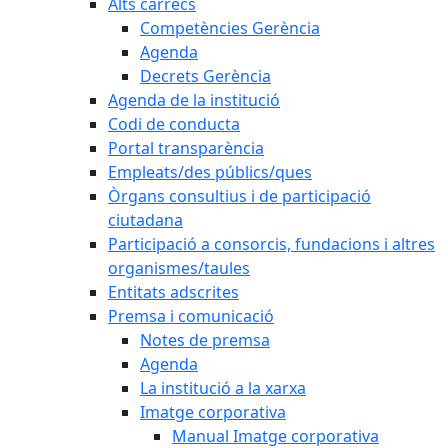
Alts càrrecs
Competències Gerència
Agenda
Decrets Gerència
Agenda de la institució
Codi de conducta
Portal transparència
Empleats/des públics/ques
Òrgans consultius i de participació
ciutadana
Participació a consorcis, fundacions i altres
organismes/taules
Entitats adscrites
Premsa i comunicació
Notes de premsa
Agenda
La institució a la xarxa
Imatge corporativa
Manual Imatge corporativa