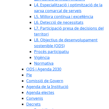
L4. Especialització i optimització de la
xarxa comarcal de serveis
L5. Millora contínua i excel·lència
L6. Detecció de necessitats
L7. Participació presa de decisions del
territori
L8. Objectius de desenvolupament
sostenible (ODS)
Procés participatiu
Vigència
Normativa
ODS i Agenda 2030
Ple
Comissió de Govern
Agenda de la Institució
Agenda electes
Convenis
Decrets