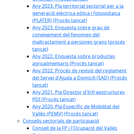
Any 2023. Pla territorial sectorial per a la
generació elèctrica eòlica i fotovoltaica
(PLATER) (Procés tancat)
Any 2023. Enquesta sobre grau de
coneixement del fenomen del
maltractament a persones grans (procés
tancat)
Any 2022. Enquesta sobre productes
agroalimentaris (Procés tancat)
Any 2022. Procés de revisió del reglament
del Servei d'Ajuda a Domicili (SAD) (Procés
tancat)
Any 2021. Pla Director d'Infraestructures
PDI (Procés tancat)
Any 2020. Pla Específic de Mobilitat del
Vallès (PEMV) (Procés tancat)
Consells sectorials de participació
Consell de la FP i l'Ocupació del Vallès