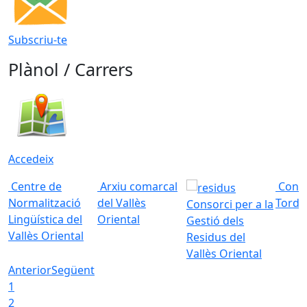
Subscriu-te
Plànol / Carrers
Accedeix
Centre de
Arxiu comarcal
Conso
Normalització
del Vallès
Torde
Consorci per a la
Lingüística del
Oriental
Gestió dels
Vallès Oriental
Residus del
Vallès Oriental
Anterior
Següent
1
2