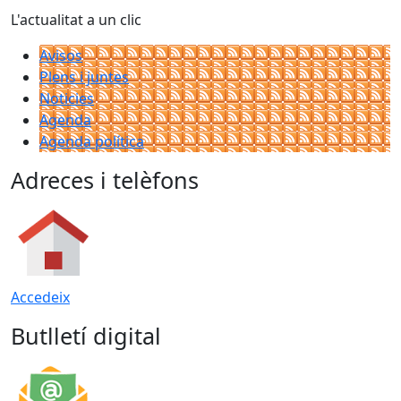
L'actualitat a un clic
Avisos
Plens i juntes
Noticies
Agenda
Agenda política
Adreces i telèfons
Accedeix
Butlletí digital