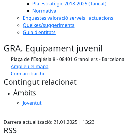
Pla estratègic 2018-2025 (Tancat)
Normativa
Enquestes valoració serveis i actuacions
Queixes/suggeriments
Guia d'entitats
GRA. Equipament juvenil
Plaça de l'Església 8 - 08401 Granollers - Barcelona
Amplieu el mapa
Com arribar-hi
Leaflet
| ©
OpenStreetMap
contributors
Contingut relacionat
+
Àmbits
−
Joventut
Facebook
X
Darrera actualització: 21.01.2025 | 13:23
RSS