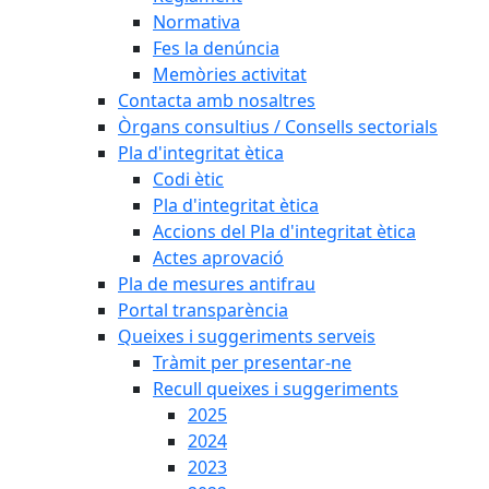
Normativa
Fes la denúncia
Memòries activitat
Contacta amb nosaltres
Òrgans consultius / Consells sectorials
Pla d'integritat ètica
Codi ètic
Pla d'integritat ètica
Accions del Pla d'integritat ètica
Actes aprovació
Pla de mesures antifrau
Portal transparència
Queixes i suggeriments serveis
Tràmit per presentar-ne
Recull queixes i suggeriments
2025
2024
2023