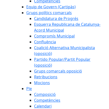
Competències
Equip de Govern (Cartipàs)
Grups polítics comarcals
Candidatura de Progrés
Esquerra Republicana de Catalunya-
Acord Municipal
Compromís Municipal
Confluència
Coalició Alternativa Municipalista
(oposició)
Partido Popular/Partit Popular
(oposició)
Grups comarcals oposició
Retribucions
Mocions
Ple
Composició
Competències
Calendari