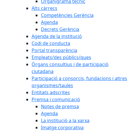
Organigrama tècnic
Alts càrrecs
Competències Gerència
Agenda
Decrets Gerència
Agenda de la institució
Codi de conducta
Portal transparència
Empleats/des públics/ques
Òrgans consultius i de participació
ciutadana
Participació a consorcis, fundacions i altres
organismes/taules
Entitats adscrites
Premsa i comunicació
Notes de premsa
Agenda
La institució a la xarxa
Imatge corporativa