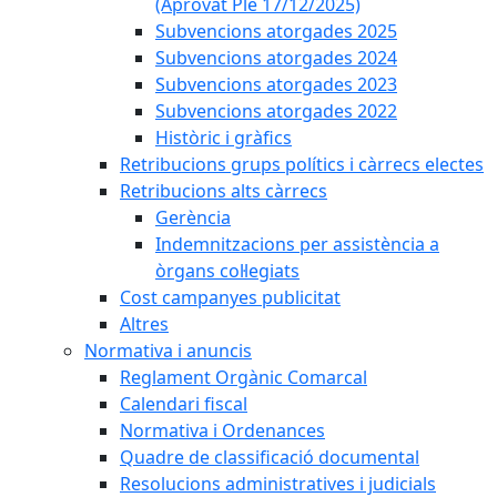
(Aprovat Ple 17/12/2025)
Subvencions atorgades 2025
Subvencions atorgades 2024
Subvencions atorgades 2023
Subvencions atorgades 2022
Històric i gràfics
Retribucions grups polítics i càrrecs electes
Retribucions alts càrrecs
Gerència
Indemnitzacions per assistència a
òrgans col·legiats
Cost campanyes publicitat
Altres
Normativa i anuncis
Reglament Orgànic Comarcal
Calendari fiscal
Normativa i Ordenances
Quadre de classificació documental
Resolucions administratives i judicials