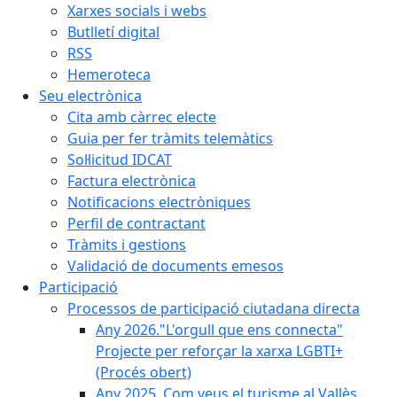
Xarxes socials i webs
Butlletí digital
RSS
Hemeroteca
Seu electrònica
Cita amb càrrec electe
Guia per fer tràmits telemàtics
Sol·licitud IDCAT
Factura electrònica
Notificacions electròniques
Perfil de contractant
Tràmits i gestions
Validació de documents emesos
Participació
Processos de participació ciutadana directa
Any 2026."L'orgull que ens connecta"
Projecte per reforçar la xarxa LGBTI+
(Procés obert)
Any 2025. Com veus el turisme al Vallès