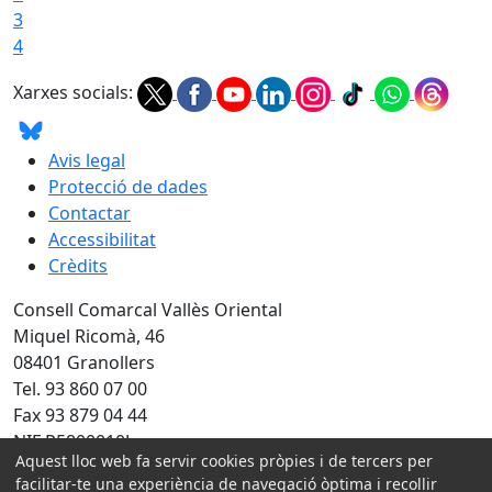
3
4
Xarxes socials:
Avis legal
Protecció de dades
Contactar
Accessibilitat
Crèdits
Consell Comarcal Vallès Oriental
Miquel Ricomà, 46
08401 Granollers
Tel. 93 860 07 00
Fax 93 879 04 44
NIF P5800010J
Aquest lloc web fa servir cookies pròpies i de tercers per
Amb la col·laboració de:
facilitar-te una experiència de navegació òptima i recollir