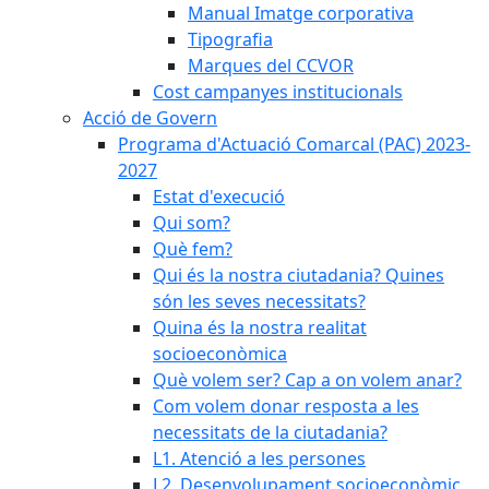
Manual Imatge corporativa
Tipografia
Marques del CCVOR
Cost campanyes institucionals
Acció de Govern
Programa d'Actuació Comarcal (PAC) 2023-
2027
Estat d'execució
Qui som?
Què fem?
Qui és la nostra ciutadania? Quines
són les seves necessitats?
Quina és la nostra realitat
socioeconòmica
Què volem ser? Cap a on volem anar?
Com volem donar resposta a les
necessitats de la ciutadania?
L1. Atenció a les persones
L2. Desenvolupament socioeconòmic