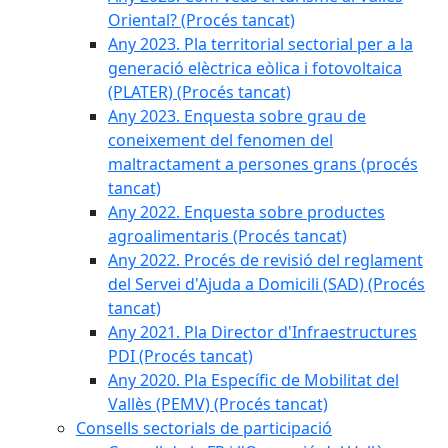
Oriental? (Procés tancat)
Any 2023. Pla territorial sectorial per a la
generació elèctrica eòlica i fotovoltaica
(PLATER) (Procés tancat)
Any 2023. Enquesta sobre grau de
coneixement del fenomen del
maltractament a persones grans (procés
tancat)
Any 2022. Enquesta sobre productes
agroalimentaris (Procés tancat)
Any 2022. Procés de revisió del reglament
del Servei d'Ajuda a Domicili (SAD) (Procés
tancat)
Any 2021. Pla Director d'Infraestructures
PDI (Procés tancat)
Any 2020. Pla Específic de Mobilitat del
Vallès (PEMV) (Procés tancat)
Consells sectorials de participació