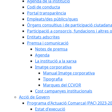
Agenda de la institució
Codi de conducta
Portal transparència
Empleats/des públics/ques
Òrgans consultius i de participació ciutadan
Participació a consorcis, fundacions i altres
Entitats adscrites
Premsa i comunicació
Notes de premsa
Agenda
La institució a la xarxa
Imatge corporativa
Manual Imatge corporativa
Tipografia
Marques del CCVOR
Cost campanyes institucionals
Acció de Govern
Programa d'Actuació Comarcal (PAC) 2023-2
Estat d'execució