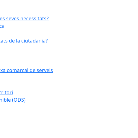
les seves necessitats?
ca
ats de la ciutadania?
arxa comarcal de serveis
ritori
nible (ODS)