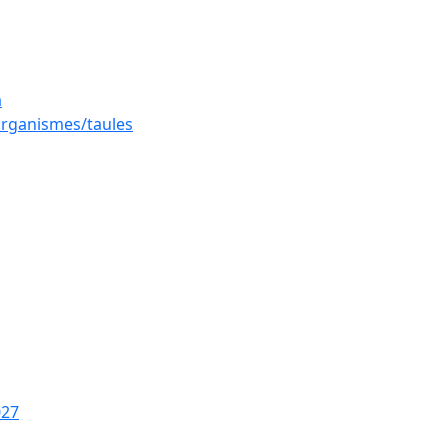
a
 organismes/taules
027