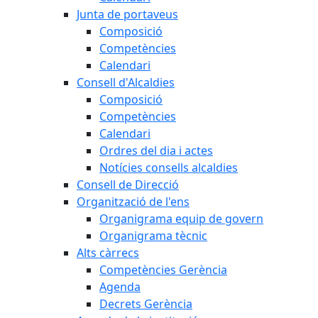
Junta de portaveus
Composició
Competències
Calendari
Consell d'Alcaldies
Composició
Competències
Calendari
Ordres del dia i actes
Notícies consells alcaldies
Consell de Direcció
Organització de l'ens
Organigrama equip de govern
Organigrama tècnic
Alts càrrecs
Competències Gerència
Agenda
Decrets Gerència