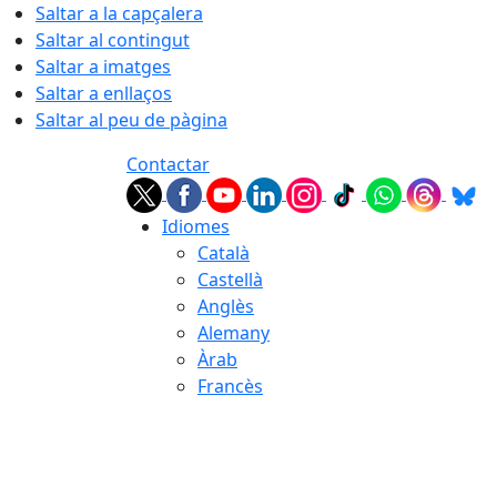
Saltar a la capçalera
Saltar al contingut
Saltar a imatges
Saltar a enllaços
Saltar al peu de pàgina
Contactar
Idiomes
Català
Castellà
Anglès
Alemany
Àrab
Francès
08.08.2026 | 09:55