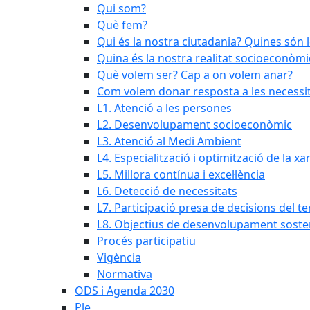
Qui som?
Què fem?
Qui és la nostra ciutadania? Quines són 
Quina és la nostra realitat socioeconòmi
Què volem ser? Cap a on volem anar?
Com volem donar resposta a les necessit
L1. Atenció a les persones
L2. Desenvolupament socioeconòmic
L3. Atenció al Medi Ambient
L4. Especialització i optimització de la x
L5. Millora contínua i excel·lència
L6. Detecció de necessitats
L7. Participació presa de decisions del ter
L8. Objectius de desenvolupament soste
Procés participatiu
Vigència
Normativa
ODS i Agenda 2030
Ple