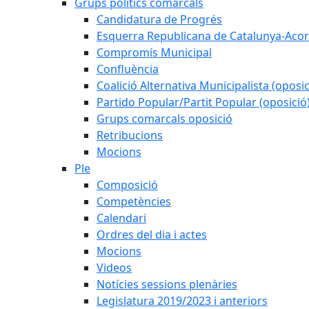
Grups polítics comarcals
Candidatura de Progrés
Esquerra Republicana de Catalunya-Acor
Compromís Municipal
Confluència
Coalició Alternativa Municipalista (oposic
Partido Popular/Partit Popular (oposició
Grups comarcals oposició
Retribucions
Mocions
Ple
Composició
Competències
Calendari
Ordres del dia i actes
Mocions
Videos
Notícies sessions plenàries
Legislatura 2019/2023 i anteriors