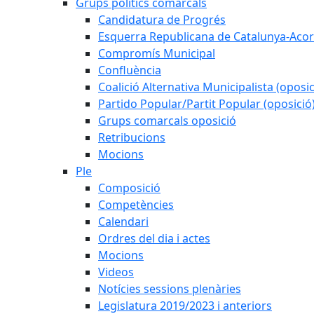
Grups polítics comarcals
Candidatura de Progrés
Esquerra Republicana de Catalunya-Acor
Compromís Municipal
Confluència
Coalició Alternativa Municipalista (oposic
Partido Popular/Partit Popular (oposició
Grups comarcals oposició
Retribucions
Mocions
Ple
Composició
Competències
Calendari
Ordres del dia i actes
Mocions
Videos
Notícies sessions plenàries
Legislatura 2019/2023 i anteriors