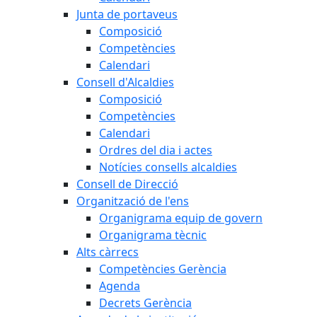
Junta de portaveus
Composició
Competències
Calendari
Consell d'Alcaldies
Composició
Competències
Calendari
Ordres del dia i actes
Notícies consells alcaldies
Consell de Direcció
Organització de l'ens
Organigrama equip de govern
Organigrama tècnic
Alts càrrecs
Competències Gerència
Agenda
Decrets Gerència