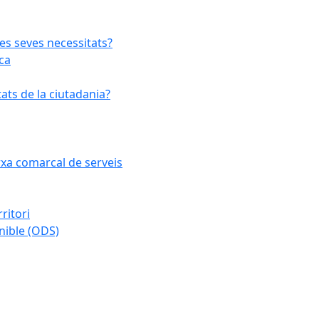
les seves necessitats?
ca
ats de la ciutadania?
arxa comarcal de serveis
ritori
nible (ODS)