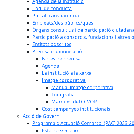
Agenda de la institució
Codi de conducta
Portal transparència
Empleats/des públics/ques
Òrgans consultius i de participació ciutadan
Participació a consorcis, fundacions i altres
Entitats adscrites
Premsa i comunicació
Notes de premsa
Agenda
La institució a la xarxa
Imatge corporativa
Manual Imatge corporativa
Tipografia
Marques del CCVOR
Cost campanyes institucionals
Acció de Govern
Programa d'Actuació Comarcal (PAC) 2023-2
Estat d'execució