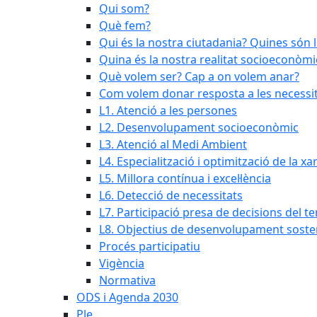
Qui som?
Què fem?
Qui és la nostra ciutadania? Quines són 
Quina és la nostra realitat socioeconòmi
Què volem ser? Cap a on volem anar?
Com volem donar resposta a les necessit
L1. Atenció a les persones
L2. Desenvolupament socioeconòmic
L3. Atenció al Medi Ambient
L4. Especialització i optimització de la x
L5. Millora contínua i excel·lència
L6. Detecció de necessitats
L7. Participació presa de decisions del ter
L8. Objectius de desenvolupament soste
Procés participatiu
Vigència
Normativa
ODS i Agenda 2030
Ple