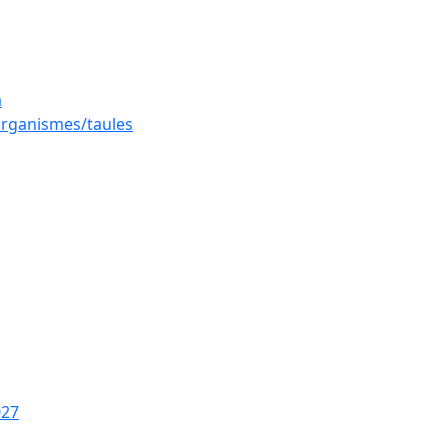
a
 organismes/taules
027