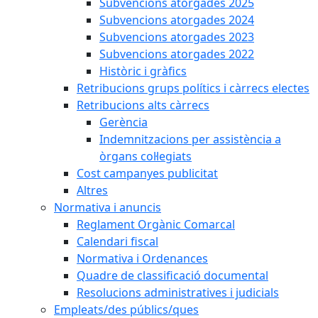
Subvencions atorgades 2025
Subvencions atorgades 2024
Subvencions atorgades 2023
Subvencions atorgades 2022
Històric i gràfics
Retribucions grups polítics i càrrecs electes
Retribucions alts càrrecs
Gerència
Indemnitzacions per assistència a
òrgans col·legiats
Cost campanyes publicitat
Altres
Normativa i anuncis
Reglament Orgànic Comarcal
Calendari fiscal
Normativa i Ordenances
Quadre de classificació documental
Resolucions administratives i judicials
Empleats/des públics/ques