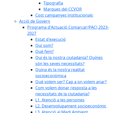
Tipografia
Marques del CCVOR
Cost campanyes institucionals
Acció de Govern
Programa d'Actuació Comarcal (PAC) 2023-
2027
Estat d'execució
Qui som?
Què fem?
Qui és la nostra ciutadania? Quines
són les seves necessitats?
Quina és la nostra realitat
socioeconòmica
Què volem ser? Cap a on volem anar?
Com volem donar resposta a les
necessitats de la ciutadania?
L1. Atenció a les persones
L2. Desenvolupament socioeconòmic
L3. Atenció al Medi Ambient