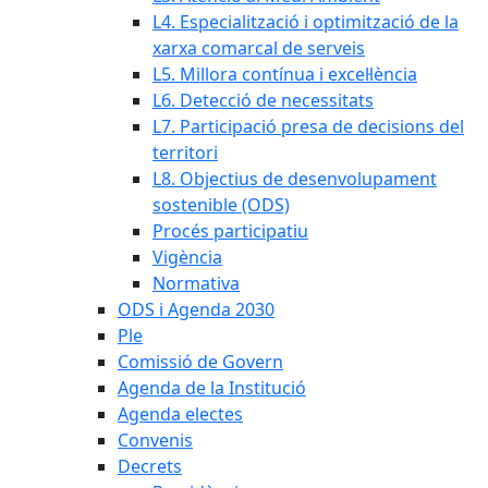
L4. Especialització i optimització de la
xarxa comarcal de serveis
L5. Millora contínua i excel·lència
L6. Detecció de necessitats
L7. Participació presa de decisions del
territori
L8. Objectius de desenvolupament
sostenible (ODS)
Procés participatiu
Vigència
Normativa
ODS i Agenda 2030
Ple
Comissió de Govern
Agenda de la Institució
Agenda electes
Convenis
Decrets