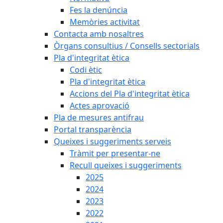
Fes la denúncia
Memòries activitat
Contacta amb nosaltres
Òrgans consultius / Consells sectorials
Pla d'integritat ètica
Codi ètic
Pla d'integritat ètica
Accions del Pla d'integritat ètica
Actes aprovació
Pla de mesures antifrau
Portal transparència
Queixes i suggeriments serveis
Tràmit per presentar-ne
Recull queixes i suggeriments
2025
2024
2023
2022