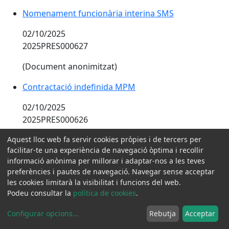
Nomenament funcionària interina SMS
02/10/2025
2025PRES000627
(Document anonimitzat)
Contractació indefinida MPM
02/10/2025
2025PRES000626
Aquest lloc web fa servir cookies pròpies i de tercers per
(Document anonimitzat)
facilitar-te una experiència de navegació òptima i recollir
Revocació parcial subvenció Planificació estratègica
informació anònima per millorar i adaptar-nos a les teves
preferències i pautes de navegació. Navegar sense acceptar
01/10/2025
les cookies limitarà la visibilitat i funcions del web.
2025PRES000625
Podeu consultar la
política de cookies
.
(Document anonimitzat)
Configurar opcions
...
Rebutja
Acceptar