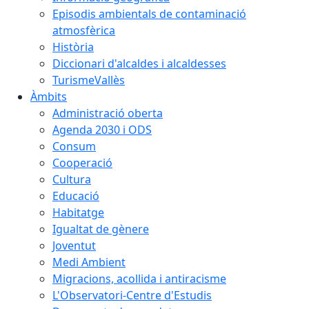
Episodis ambientals de contaminació
atmosfèrica
Història
Diccionari d'alcaldes i alcaldesses
TurismeVallès
Àmbits
Administració oberta
Agenda 2030 i ODS
Consum
Cooperació
Cultura
Educació
Habitatge
Igualtat de gènere
Joventut
Medi Ambient
Migracions, acollida i antiracisme
L'Observatori-Centre d'Estudis