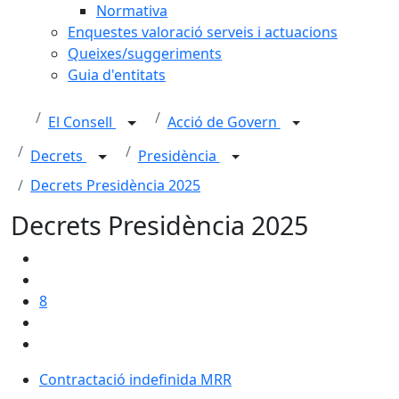
Normativa
Enquestes valoració serveis i actuacions
Queixes/suggeriments
Guia d'entitats
El Consell
Acció de Govern
Decrets
Presidència
Decrets Presidència 2025
Decrets Presidència 2025
8
Contractació indefinida MRR