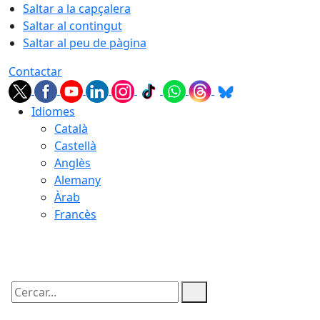
Saltar a la capçalera
Saltar al contingut
Saltar al peu de pàgina
Contactar
Idiomes
Català
Castellà
Anglès
Alemany
Àrab
Francès
09.08.2026 | 09:48
Cercar: