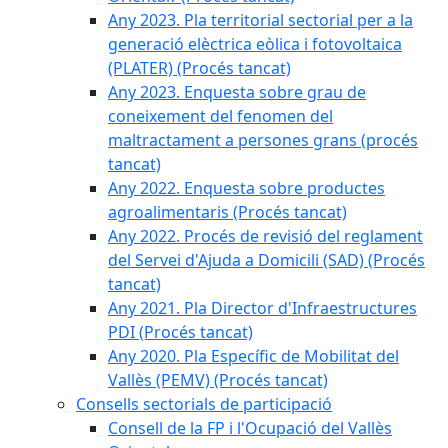
Any 2023. Pla territorial sectorial per a la
generació elèctrica eòlica i fotovoltaica
(PLATER) (Procés tancat)
Any 2023. Enquesta sobre grau de
coneixement del fenomen del
maltractament a persones grans (procés
tancat)
Any 2022. Enquesta sobre productes
agroalimentaris (Procés tancat)
Any 2022. Procés de revisió del reglament
del Servei d'Ajuda a Domicili (SAD) (Procés
tancat)
Any 2021. Pla Director d'Infraestructures
PDI (Procés tancat)
Any 2020. Pla Específic de Mobilitat del
Vallès (PEMV) (Procés tancat)
Consells sectorials de participació
Consell de la FP i l'Ocupació del Vallès