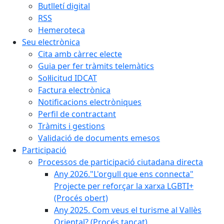
Butlletí digital
RSS
Hemeroteca
Seu electrònica
Cita amb càrrec electe
Guia per fer tràmits telemàtics
Sol·licitud IDCAT
Factura electrònica
Notificacions electròniques
Perfil de contractant
Tràmits i gestions
Validació de documents emesos
Participació
Processos de participació ciutadana directa
Any 2026."L'orgull que ens connecta"
Projecte per reforçar la xarxa LGBTI+
(Procés obert)
Any 2025. Com veus el turisme al Vallès
Oriental? (Procés tancat)