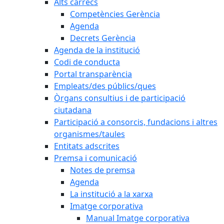
Alts càrrecs
Competències Gerència
Agenda
Decrets Gerència
Agenda de la institució
Codi de conducta
Portal transparència
Empleats/des públics/ques
Òrgans consultius i de participació
ciutadana
Participació a consorcis, fundacions i altres
organismes/taules
Entitats adscrites
Premsa i comunicació
Notes de premsa
Agenda
La institució a la xarxa
Imatge corporativa
Manual Imatge corporativa