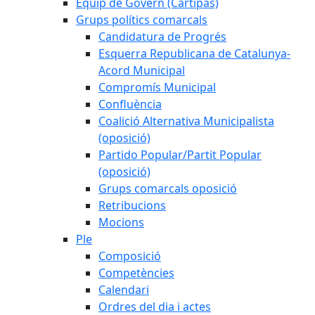
Equip de Govern (Cartipàs)
Grups polítics comarcals
Candidatura de Progrés
Esquerra Republicana de Catalunya-
Acord Municipal
Compromís Municipal
Confluència
Coalició Alternativa Municipalista
(oposició)
Partido Popular/Partit Popular
(oposició)
Grups comarcals oposició
Retribucions
Mocions
Ple
Composició
Competències
Calendari
Ordres del dia i actes