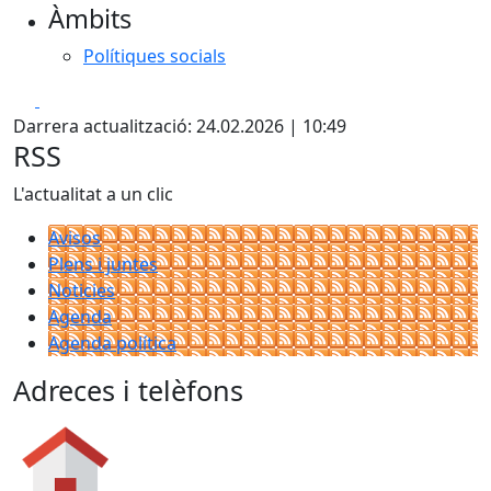
Àmbits
Polítiques socials
Facebook
X
Darrera actualització: 24.02.2026 | 10:49
RSS
L'actualitat a un clic
Avisos
Plens i juntes
Noticies
Agenda
Agenda política
Adreces i telèfons