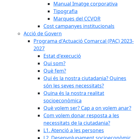
Manual Imatge corporativa
Tipografia
Marques del CCVOR
Cost campanyes institucionals
Acció de Govern
Programa d'Actuació Comarcal (PAC) 2023-
2027
Estat d'execució
Qui som?
Què fem?
Qui és la nostra ciutadania? Quines
són les seves necessitats?
Quina és la nostra realitat
socioeconòmica
Què volem ser? Cap a on volem anar?
Com volem donar resposta a les
necessitats de la ciutadania?
L1. Atenció a les persones
L2. Desenvolupament socioeconòmic