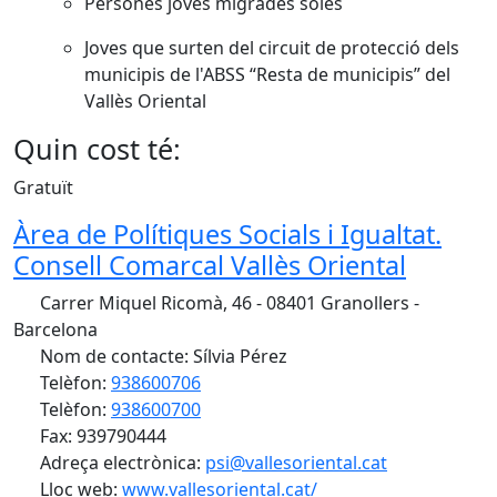
Persones joves migrades soles
Joves que surten del circuit de protecció dels
municipis de l'ABSS “Resta de municipis” del
Vallès Oriental
Quin cost té:
Gratuït
Àrea de Polítiques Socials i Igualtat.
Consell Comarcal Vallès Oriental
Carrer Miquel Ricomà, 46 - 08401 Granollers -
Barcelona
Nom de contacte: Sílvia Pérez
Telèfon:
938600706
Telèfon:
938600700
Fax: 939790444
Adreça electrònica:
psi@vallesoriental.cat
Lloc web:
www.vallesoriental.cat/