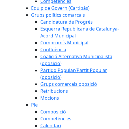
Competències
Equip de Govern (Cartipàs)
Grups polítics comarcals
Candidatura de Progrés
Esquerra Republicana de Catalunya-
Acord Municipal
Compromís Municipal
Confluència
Coalició Alternativa Municipalista
(oposició)
Partido Popular/Partit Popular
(oposició)
Grups comarcals oposició
Retribucions
Mocions
Ple
Composició
Competències
Calendari