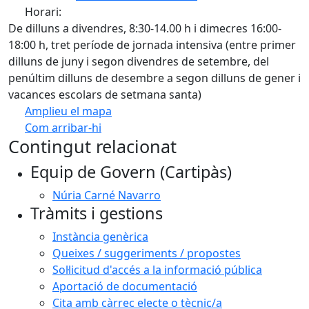
Horari:
De dilluns a divendres, 8:30-14.00 h i dimecres 16:00-
18:00 h, tret període de jornada intensiva (entre primer
dilluns de juny i segon divendres de setembre, del
penúltim dilluns de desembre a segon dilluns de gener i
vacances escolars de setmana santa)
Amplieu el mapa
Com arribar-hi
Leaflet
| ©
OpenStreetMap
contributors
Contingut relacionat
+
Equip de Govern (Cartipàs)
−
Núria Carné Navarro
Tràmits i gestions
Instància genèrica
Queixes / suggeriments / propostes
Sol·licitud d'accés a la informació pública
Aportació de documentació
Cita amb càrrec electe o tècnic/a