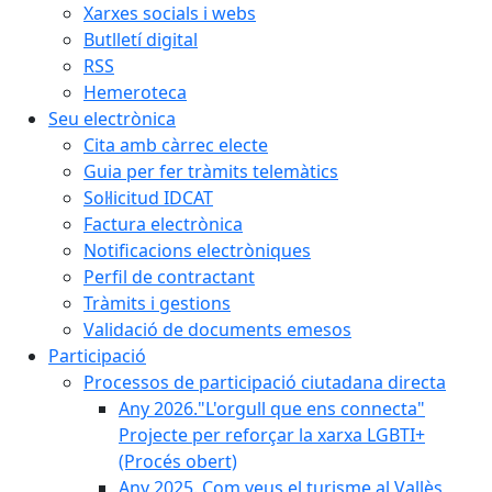
Xarxes socials i webs
Butlletí digital
RSS
Hemeroteca
Seu electrònica
Cita amb càrrec electe
Guia per fer tràmits telemàtics
Sol·licitud IDCAT
Factura electrònica
Notificacions electròniques
Perfil de contractant
Tràmits i gestions
Validació de documents emesos
Participació
Processos de participació ciutadana directa
Any 2026."L'orgull que ens connecta"
Projecte per reforçar la xarxa LGBTI+
(Procés obert)
Any 2025. Com veus el turisme al Vallès