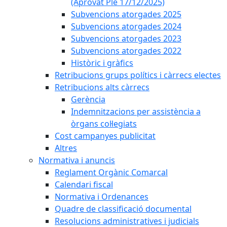
(Aprovat Ple 17/12/2025)
Subvencions atorgades 2025
Subvencions atorgades 2024
Subvencions atorgades 2023
Subvencions atorgades 2022
Històric i gràfics
Retribucions grups polítics i càrrecs electes
Retribucions alts càrrecs
Gerència
Indemnitzacions per assistència a
òrgans col·legiats
Cost campanyes publicitat
Altres
Normativa i anuncis
Reglament Orgànic Comarcal
Calendari fiscal
Normativa i Ordenances
Quadre de classificació documental
Resolucions administratives i judicials