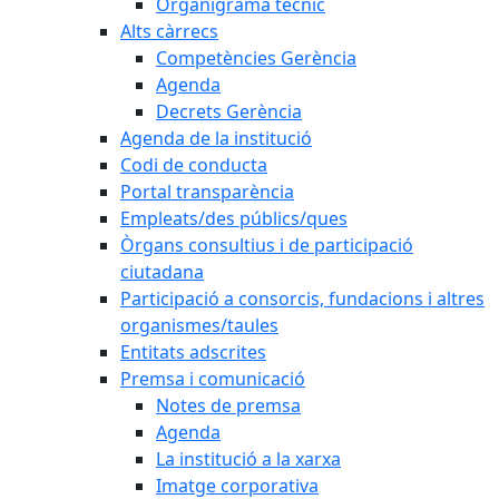
Organigrama tècnic
Alts càrrecs
Competències Gerència
Agenda
Decrets Gerència
Agenda de la institució
Codi de conducta
Portal transparència
Empleats/des públics/ques
Òrgans consultius i de participació
ciutadana
Participació a consorcis, fundacions i altres
organismes/taules
Entitats adscrites
Premsa i comunicació
Notes de premsa
Agenda
La institució a la xarxa
Imatge corporativa