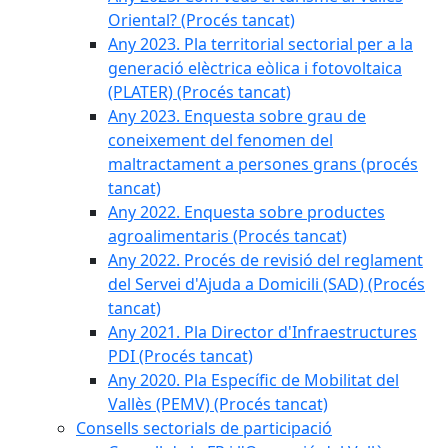
Oriental? (Procés tancat)
Any 2023. Pla territorial sectorial per a la
generació elèctrica eòlica i fotovoltaica
(PLATER) (Procés tancat)
Any 2023. Enquesta sobre grau de
coneixement del fenomen del
maltractament a persones grans (procés
tancat)
Any 2022. Enquesta sobre productes
agroalimentaris (Procés tancat)
Any 2022. Procés de revisió del reglament
del Servei d'Ajuda a Domicili (SAD) (Procés
tancat)
Any 2021. Pla Director d'Infraestructures
PDI (Procés tancat)
Any 2020. Pla Específic de Mobilitat del
Vallès (PEMV) (Procés tancat)
Consells sectorials de participació