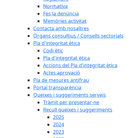
Normativa
Fes la denúncia
Memòries activitat
Contacta amb nosaltres
Òrgans consultius / Consells sectorials
Pla d'integritat ètica
Codi ètic
Pla d'integritat ètica
Accions del Pla d'integritat ètica
Actes aprovació
Pla de mesures antifrau
Portal transparència
Queixes i suggeriments serveis
Tràmit per presentar-ne
Recull queixes i suggeriments
2025
2024
2023