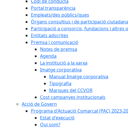
Codi de conducta
Portal transparència
Empleats/des públics/ques
Òrgans consultius i de participació ciutadan
Participació a consorcis, fundacions i altres
Entitats adscrites
Premsa i comunicació
Notes de premsa
Agenda
La institució a la xarxa
Imatge corporativa
Manual Imatge corporativa
Tipografia
Marques del CCVOR
Cost campanyes institucionals
Acció de Govern
Programa d'Actuació Comarcal (PAC) 2023-2
Estat d'execució
Qui som?