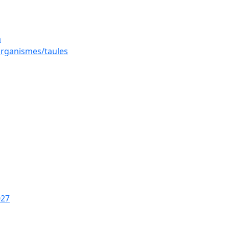
a
 organismes/taules
027