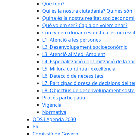
Què fem?
Qui és la nostra ciutadania? Quines són 
Quina és la nostra realitat socioeconòmi
Què volem ser? Cap a on volem anar?
Com volem donar resposta a les necessit
L1. Atenció a les persones
L2. Desenvolupament socioeconòmic
L3. Atenció al Medi Ambient
L4. Especialització i optimització de la x
L5. Millora contínua i excel·lència
L6. Detecció de necessitats
L7. Participació presa de decisions del ter
L8. Objectius de desenvolupament soste
Procés participatiu
Vigència
Normativa
ODS i Agenda 2030
Ple
Comissió de Govern