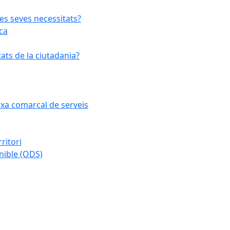
les seves necessitats?
ca
ats de la ciutadania?
arxa comarcal de serveis
ritori
nible (ODS)