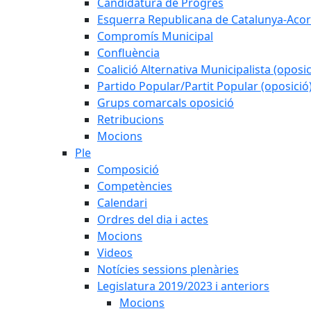
Candidatura de Progrés
Esquerra Republicana de Catalunya-Acor
Compromís Municipal
Confluència
Coalició Alternativa Municipalista (oposic
Partido Popular/Partit Popular (oposició
Grups comarcals oposició
Retribucions
Mocions
Ple
Composició
Competències
Calendari
Ordres del dia i actes
Mocions
Videos
Notícies sessions plenàries
Legislatura 2019/2023 i anteriors
Mocions