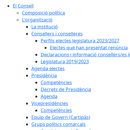
El Consell
Composició política
L'organització
La institució
Consellers i conselleres
Perfils electes legislatura 2023/2027
Electes que han presentat renúncia
Declaracions i informació consellers/es 
Legislatura 2019/2023
Agenda electes
Presidència
Competències
Decrets de Presidència
Agenda
Vicepresidències
Competències
Equip de Govern (Cartipàs)
Grups polítics comarcals