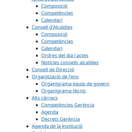
Composició
Competències
Calendari
Consell d'Alcaldies
Composició
Competències
Calendari
Ordres del dia i actes
Notícies consells alcaldies
Consell de Direcció
Organització de l'ens
Organigrama equip de govern
Organigrama tècnic
Alts càrrecs
Competències Gerència
Agenda
Decrets Gerència
Agenda de la institució