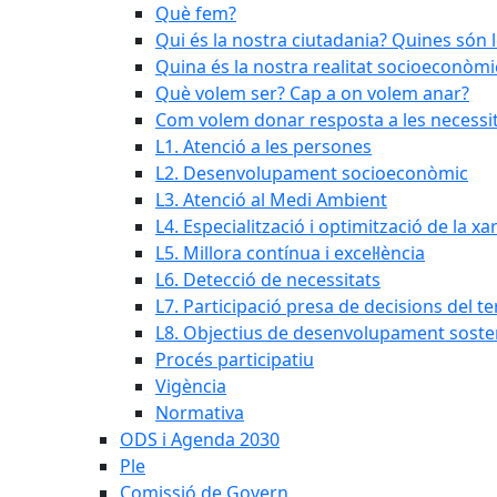
Què fem?
Qui és la nostra ciutadania? Quines són 
Quina és la nostra realitat socioeconòmi
Què volem ser? Cap a on volem anar?
Com volem donar resposta a les necessit
L1. Atenció a les persones
L2. Desenvolupament socioeconòmic
L3. Atenció al Medi Ambient
L4. Especialització i optimització de la x
L5. Millora contínua i excel·lència
L6. Detecció de necessitats
L7. Participació presa de decisions del ter
L8. Objectius de desenvolupament soste
Procés participatiu
Vigència
Normativa
ODS i Agenda 2030
Ple
Comissió de Govern