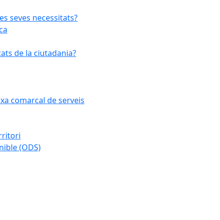
les seves necessitats?
ca
ats de la ciutadania?
arxa comarcal de serveis
ritori
nible (ODS)