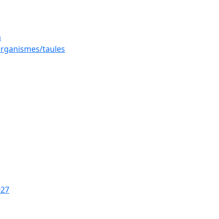
a
 organismes/taules
027