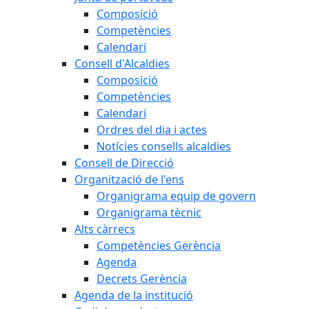
Composició
Competències
Calendari
Consell d'Alcaldies
Composició
Competències
Calendari
Ordres del dia i actes
Notícies consells alcaldies
Consell de Direcció
Organització de l'ens
Organigrama equip de govern
Organigrama tècnic
Alts càrrecs
Competències Gerència
Agenda
Decrets Gerència
Agenda de la institució