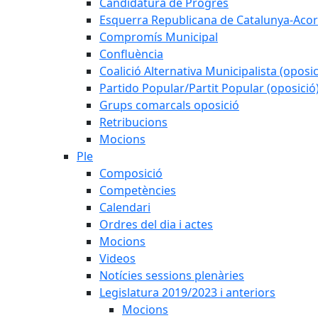
Candidatura de Progrés
Esquerra Republicana de Catalunya-Acor
Compromís Municipal
Confluència
Coalició Alternativa Municipalista (oposic
Partido Popular/Partit Popular (oposició
Grups comarcals oposició
Retribucions
Mocions
Ple
Composició
Competències
Calendari
Ordres del dia i actes
Mocions
Videos
Notícies sessions plenàries
Legislatura 2019/2023 i anteriors
Mocions