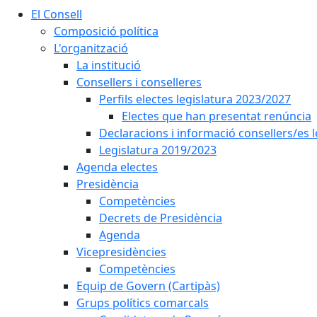
El Consell
Composició política
L'organització
La institució
Consellers i conselleres
Perfils electes legislatura 2023/2027
Electes que han presentat renúncia
Declaracions i informació consellers/es 
Legislatura 2019/2023
Agenda electes
Presidència
Competències
Decrets de Presidència
Agenda
Vicepresidències
Competències
Equip de Govern (Cartipàs)
Grups polítics comarcals