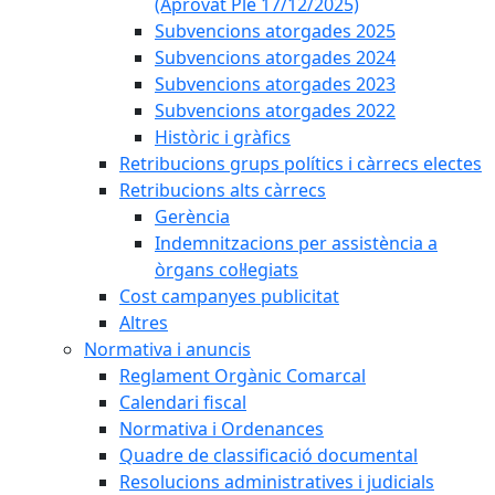
(Aprovat Ple 17/12/2025)
Subvencions atorgades 2025
Subvencions atorgades 2024
Subvencions atorgades 2023
Subvencions atorgades 2022
Històric i gràfics
Retribucions grups polítics i càrrecs electes
Retribucions alts càrrecs
Gerència
Indemnitzacions per assistència a
òrgans col·legiats
Cost campanyes publicitat
Altres
Normativa i anuncis
Reglament Orgànic Comarcal
Calendari fiscal
Normativa i Ordenances
Quadre de classificació documental
Resolucions administratives i judicials