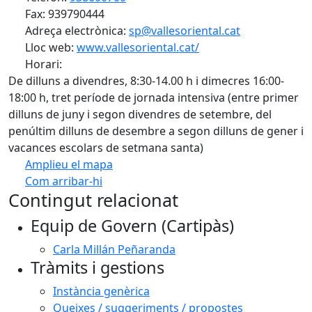
Fax: 939790444
Adreça electrònica:
sp@vallesoriental.cat
Lloc web:
www.vallesoriental.cat/
Horari:
De dilluns a divendres, 8:30-14.00 h i dimecres 16:00-
18:00 h, tret període de jornada intensiva (entre primer
dilluns de juny i segon divendres de setembre, del
penúltim dilluns de desembre a segon dilluns de gener i
vacances escolars de setmana santa)
Amplieu el mapa
Com arribar-hi
Leaflet
| ©
OpenStreetMap
contributors
Contingut relacionat
+
Equip de Govern (Cartipàs)
−
Carla Millán Peñaranda
Tràmits i gestions
Instància genèrica
Queixes / suggeriments / propostes