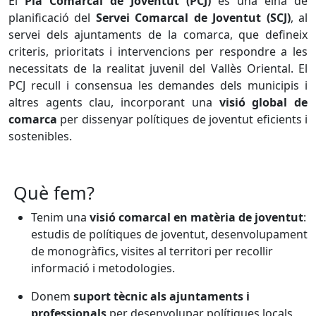
El
Pla Comarcal de Joventut (PCJ)
és una eina de
planificació del
Servei Comarcal de Joventut (SCJ)
, al
servei dels ajuntaments de la comarca, que defineix
criteris, prioritats i intervencions per respondre a les
necessitats de la realitat juvenil del Vallès Oriental. El
PCJ recull i consensua les demandes dels municipis i
altres agents clau, incorporant una
visió global de
comarca
per dissenyar polítiques de joventut eficients i
sostenibles.
Què fem?
Tenim una
visió comarcal en matèria de joventut
:
estudis de polítiques de joventut, desenvolupament
de monogràfics, visites al territori per recollir
informació i metodologies.
Donem
suport tècnic als ajuntaments i
professionals
per desenvolupar polítiques locals