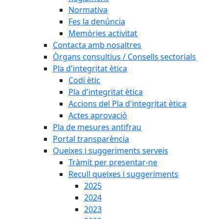
Normativa
Fes la denúncia
Memòries activitat
Contacta amb nosaltres
Òrgans consultius / Consells sectorials
Pla d'integritat ètica
Codi ètic
Pla d'integritat ètica
Accions del Pla d'integritat ètica
Actes aprovació
Pla de mesures antifrau
Portal transparència
Queixes i suggeriments serveis
Tràmit per presentar-ne
Recull queixes i suggeriments
2025
2024
2023