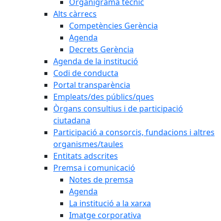
Organigrama tècnic
Alts càrrecs
Competències Gerència
Agenda
Decrets Gerència
Agenda de la institució
Codi de conducta
Portal transparència
Empleats/des públics/ques
Òrgans consultius i de participació
ciutadana
Participació a consorcis, fundacions i altres
organismes/taules
Entitats adscrites
Premsa i comunicació
Notes de premsa
Agenda
La institució a la xarxa
Imatge corporativa