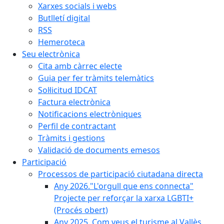
Xarxes socials i webs
Butlletí digital
RSS
Hemeroteca
Seu electrònica
Cita amb càrrec electe
Guia per fer tràmits telemàtics
Sol·licitud IDCAT
Factura electrònica
Notificacions electròniques
Perfil de contractant
Tràmits i gestions
Validació de documents emesos
Participació
Processos de participació ciutadana directa
Any 2026."L'orgull que ens connecta"
Projecte per reforçar la xarxa LGBTI+
(Procés obert)
Any 2025. Com veus el turisme al Vallès