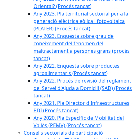
Oriental? (Procés tancat)
Any 2023. Pla territorial sectorial per a la
generació elèctrica eòlica i fotovoltaica
(PLATER) (Procés tancat)
Any 2023. Enquesta sobre grau de
coneixement del fenomen del
maltractament a persones grans (procés
tancat)
Any 2022. Enquesta sobre productes
agroalimentaris (Procés tancat)
Any 2022. Procés de revisió del reglament
del Servei d'Ajuda a Domicili (SAD) (Procés
tancat)
Any 2021. Pla Director d'Infraestructures
PDI (Procés tancat)
Any 2020. Pla Específic de Mobilitat del
Vallès (PEMV) (Procés tancat)
Consells sectorials de participació