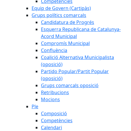
Competències
Equip de Govern (Cartipàs)
Grups polítics comarcals
Candidatura de Progrés
Esquerra Republicana de Catalunya-
Acord Municipal
Compromís Municipal
Confluència
Coalició Alternativa Municipalista
(oposició)
Partido Popular/Partit Popular
(oposició)
Grups comarcals oposició
Retribucions
Mocions
Ple
Composició
Competències
Calendari