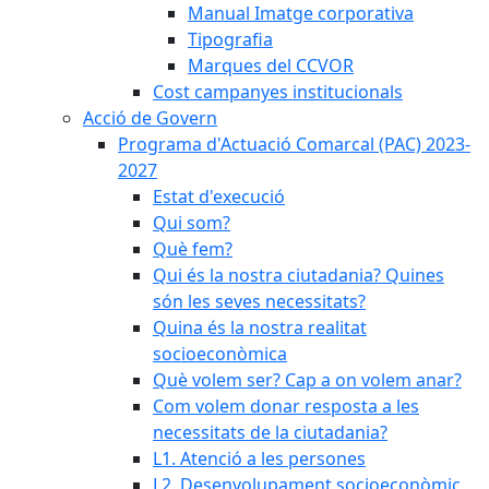
Manual Imatge corporativa
Tipografia
Marques del CCVOR
Cost campanyes institucionals
Acció de Govern
Programa d'Actuació Comarcal (PAC) 2023-
2027
Estat d'execució
Qui som?
Què fem?
Qui és la nostra ciutadania? Quines
són les seves necessitats?
Quina és la nostra realitat
socioeconòmica
Què volem ser? Cap a on volem anar?
Com volem donar resposta a les
necessitats de la ciutadania?
L1. Atenció a les persones
L2. Desenvolupament socioeconòmic